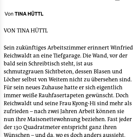
berlin
nord
Von
TINA HÜTTL
wahrheit
VON
TINA HÜTTL
verlag
Sein zukünftiges Arbeitszimmer erinnert Winfried
verlag
Reichwaldt an eine Tiefgarage. Die Wand, vor der
bald sein Schreibtisch steht, ist aus
veranstaltungen
schmutzgrauen Sichtbeton, dessen Blasen und
shop
Löcher selbst von Weitem nicht zu übersehen sind.
Für sein neues Zuhause hatte er sich eigentlich
fragen & hilfe
immer weiße Rauhfasertapeten gewünscht. Doch
unterstützen
Reichwaldt und seine Frau Kyong-Hi sind mehr als
zufrieden – nach zwei Jahren Arbeit können sie
abo
nun ihre Maisonettewohnung beziehen. Fast jeder
genossenschaft
der 130 Quadratmeter entspricht ganz ihren
Wünschen – und da, wo es doch anders aussieht,