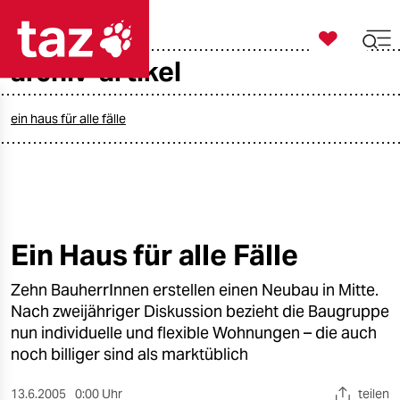

taz zahl ich
archiv-artikel

taz zahl ich
taz zahl ich
ein haus für alle fälle
themen
politik
öko
Ein Haus für alle Fälle
gesellschaft
Zehn BauherrInnen erstellen einen Neubau in Mitte.
Nach zweijähriger Diskussion bezieht die Baugruppe
kultur
nun individuelle und flexible Wohnungen – die auch
noch billiger sind als marktüblich
sport
13.6.2005
0:00 Uhr
teilen