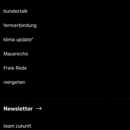
bundestalk
fernverbindung
klima update°
Mauerecho
Freie Rede
reingehen
Newsletter
team zukunft