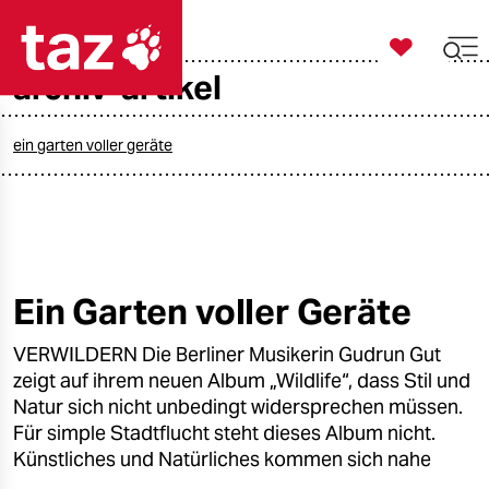

taz zahl ich
archiv-artikel

taz zahl ich
taz zahl ich
ein garten voller geräte
themen
politik
öko
Ein Garten voller Geräte
gesellschaft
VERWILDERN Die Berliner Musikerin Gudrun Gut
zeigt auf ihrem neuen Album „Wildlife“, dass Stil und
kultur
Natur sich nicht unbedingt widersprechen müssen.
Für simple Stadtflucht steht dieses Album nicht.
sport
Künstliches und Natürliches kommen sich nahe