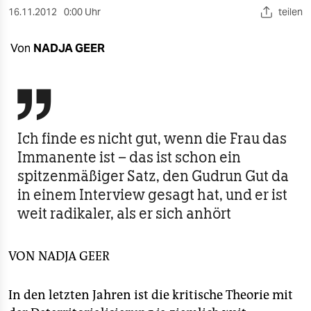
berlin
16.11.2012
0:00 Uhr
teilen
nord
Von
NADJA GEER
wahrheit
verlag

verlag
Ich finde es nicht gut, wenn die Frau das
veranstaltungen
Immanente ist – das ist schon ein
spitzenmäßiger Satz, den Gudrun Gut da
shop
in einem Interview gesagt hat, und er ist
fragen & hilfe
weit radikaler, als er sich anhört
unterstützen
VON
NADJA GEER
abo
genossenschaft
In den letzten Jahren ist die kritische Theorie mit