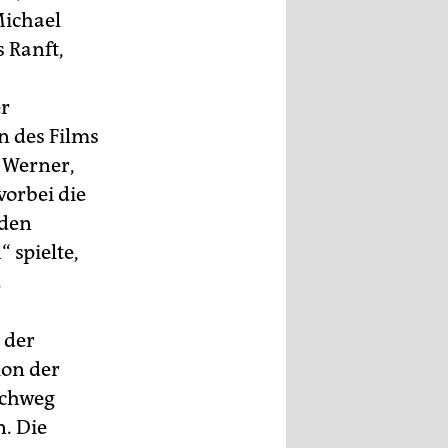
Michael
 Ranft,
er
n des Films
 Werner,
vorbei die
 den
 spielte,
.
 der
ion der
rchweg
n. Die