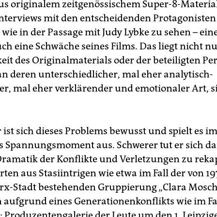
s originalem zeitgenössischem Super-8-Materia
Interviews mit den entscheidenden Protagonisten i
 wie in der Passage mit Judy Lybke zu sehen – eine
ch eine Schwäche seines Films. Das liegt nicht nu
eit des Originalmaterials oder der beteiligten Pe
an deren unterschiedlicher, mal eher analytisch-
ter, mal eher verklärender und emotionaler Art, s
 ist sich dieses Problems bewusst und spielt es im
s Spannungsmoment aus. Schwerer tut er sich da
Dramatik der Konflikte und Verletzungen zu rekap
erten aus Stasiintrigen wie etwa im Fall der von 19
rx-Stadt bestehenden Gruppierung „Clara Mosch
 aufgrund eines Generationenkonflikts wie im Fa
t: Produzentengalerie der Leute um den 1. Leipzig