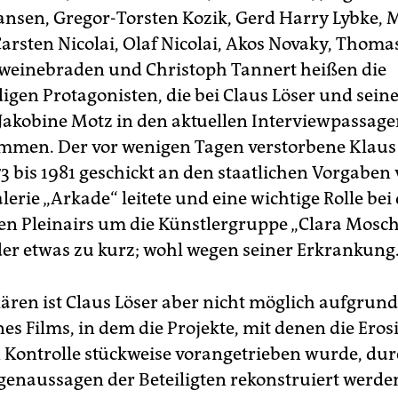
ansen, Gregor-Torsten Kozik, Gerd Harry Lybke, 
arsten Nicolai, Olaf Nicolai, Akos Novaky, Thomas
weinebraden und Christoph Tannert heißen die
igen Protagonisten, die bei Claus Löser und sein
Jakobine Motz in den aktuellen Interviewpassage
mmen. Der vor wenigen Tagen verstorbene Klaus
3 bis 1981 geschickt an den staatlichen Vorgaben 
lerie „Arkade“ leitete und eine wichtige Rolle bei
n Pleinairs um die Künstlergruppe „Clara Mosch“
er etwas zu kurz; wohl wegen seiner Erkrankung
lären ist Claus Löser aber nicht möglich aufgrund
es Films, in dem die Projekte, mit denen die Eros
n Kontrolle stückweise vorangetrieben wurde, du
igenaussagen der Beteiligten rekonstruiert werde