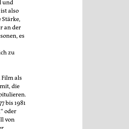
l und
st also
 Stärke,
r an der
rsonen, es
ich zu
 Film als
mit, die
itulieren.
77 bis 1981
“ oder
ll von
er