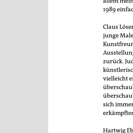
allem mein
1989 einfa
Claus Löser
junge Male
Kunstfreun
Ausstellun
zurück. Jud
künstlerisc
vielleicht 
überschaub
überschaub
sich immer
erkämpfte
Hartwig Eb