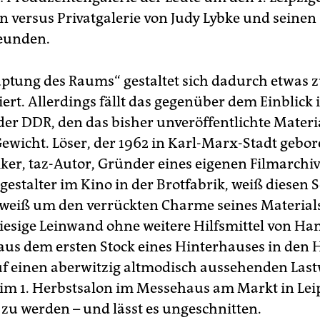
n versus Privatgalerie von Judy Lybke und seinen
eunden.
ptung des Raums“ gestaltet sich dadurch etwas 
rt. Allerdings fällt das gegenüber dem Einblick i
der DDR, den das bisher unveröffentlichte Materia
ewicht. Löser, der 1962 in Karl-Marx-Stadt gebo
iker, taz-Autor, Gründer eines eigenen Filmarchi
stalter im Kino in der Brotfabrik, weiß diesen 
 weiß um den verrückten Charme seines Material
riesige Leinwand ohne weitere Hilfsmittel von H
aus dem ersten Stock eines Hinterhauses in den 
uf einen aberwitzig altmodisch aussehenden Las
 im 1. Herbstsalon im Messehaus am Markt in Lei
 zu werden – und lässt es ungeschnitten.