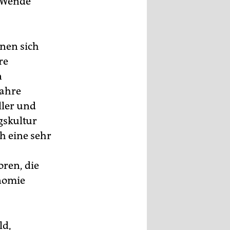
r Wende
enen sich
re
n
Jahre
ller und
gskultur
ch eine sehr
ren, die
nomie
ld,