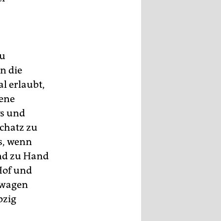
zu
n die
l erlaubt,
rene
vs und
Schatz zu
s, wenn
and zu Hand
Hof und
twagen
pzig