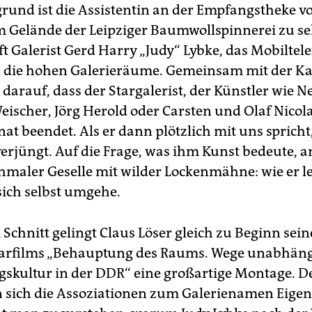
rund ist die Assistentin an der Empfangstheke v
m Gelände der Leipziger Baumwollspinnerei zu s
ft Galerist Gerd Harry „Judy“ Lybke, das Mobiltel
h die hohen Galerieräume. Gemeinsam mit der K
darauf, dass der Stargalerist, der Künstler wie N
ischer, Jörg Herold oder Carsten und Olaf Nicolai
nat beendet. Als er dann plötzlich mit uns spricht,
verjüngt. Auf die Frage, was ihm Kunst bedeute, a
chmaler Geselle mit wilder Lockenmähne: wie er l
sich selbst umgehe.
Schnitt gelingt Claus Löser gleich zu Beginn sein
rfilms „Behauptung des Raums. Wege unabhäng
gskultur in der DDR“ eine großartige Montage. D
n sich die Assoziationen zum Galerienamen Eigen 