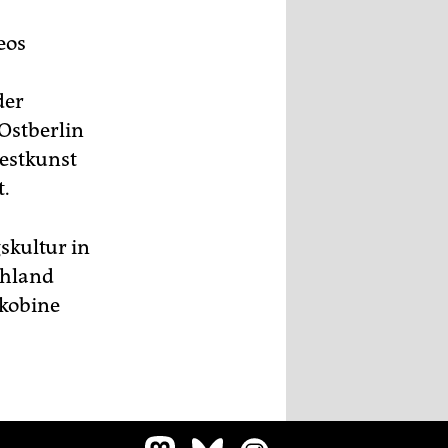
eos
der
Ostberlin
estkunst
t.
skultur in
chland
akobine