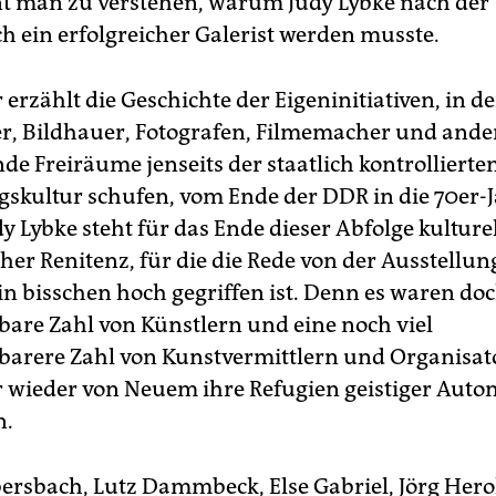
t man zu verstehen, warum Judy Lybke nach de
ch ein erfolgreicher Galerist werden musste.
 erzählt die Geschichte der Eigeninitiativen, in d
r, Bildhauer, Fotografen, Filmemacher und ande
de Freiräume jenseits der staatlich kontrollierte
gskultur schufen, vom Ende der DDR in die 70er-
y Lybke steht für das Ende dieser Abfolge kulture
her Renitenz, für die die Rede von der Ausstellun
ein bisschen hoch gegriffen ist. Denn es waren do
are Zahl von Künstlern und eine noch viel
arere Zahl von Kunstvermittlern und Organisato
 wieder von Neuem ihre Refugien geistiger Auto
n.
ersbach, Lutz Dammbeck, Else Gabriel, Jörg Hero