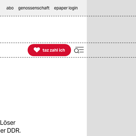
abo
genossenschaft
epaper login

taz zahl ich
taz zahl ich
 Löser
der DDR.