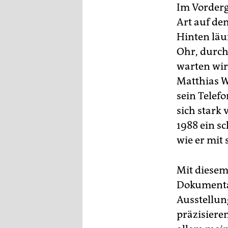
epaper login
Im Vorderg
Art auf de
Hinten läu
Ohr, durc
warten wir 
Matthias We
sein Telefo
sich stark 
1988 ein s
wie er mit 
Mit diesem 
Dokumenta
Ausstellun
präzisiere