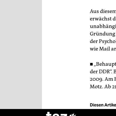
Aus diesem
erwächst d
unabhängig
Gründung d
der Psycho
wie Mail a
■ „Behaupt
der DDR“. 
2009. Am F
Motz. Ab 21
Diesen Artikel