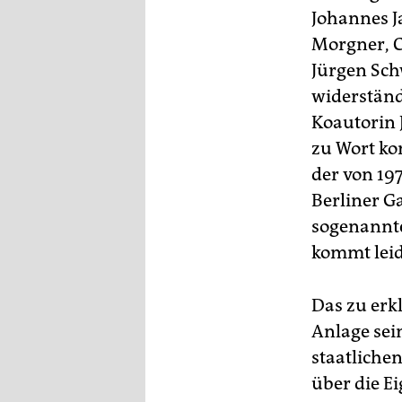
Johannes J
Morgner, C
Jürgen Sch
widerständ
Koautorin 
zu Wort ko
der von 197
Berliner Ga
sogenannte
kommt leid
Das zu erk
Anlage sein
staatliche
über die E