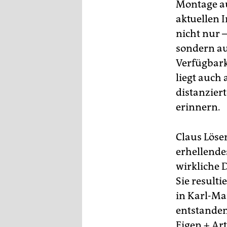
Montage au
aktuellen 
nicht nur –
sondern au
Verfügbark
liegt auch 
distanzier
erinnern.
Claus Löser
erhellende
wirkliche 
Sie resulti
in Karl-Ma
entstanden
Eigen + Ar