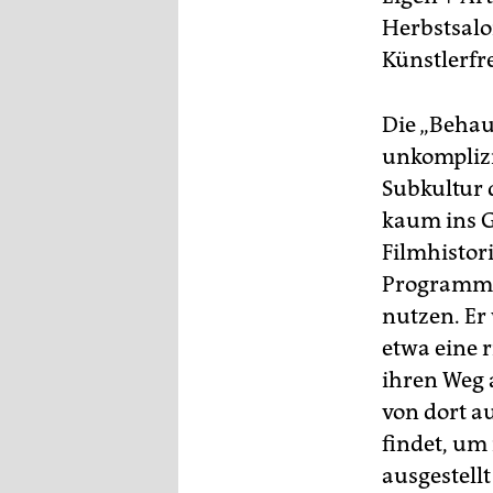
Herbstsalo
Künstlerfr
Die „Behau
unkomplizie
Subkultur 
kaum ins G
Filmhistor
Programmge
nutzen. Er
etwa eine 
ihren Weg 
von dort a
findet, um
ausgestellt