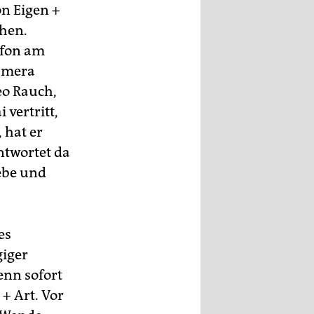
on Eigen +
ehen.
efon am
amera
eo Rauch,
 vertritt,
 hat er
ntwortet da
ebe und
es
iger
enn sofort
+ Art. Vor