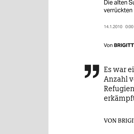
berlin
Die alten 
verrückten
nord
wahrheit
14.1.2010
0:00
verlag
Von
BRIGIT
verlag
veranstaltungen
Es war e

shop
Anzahl v
Refugien
fragen & hilfe
erkämpf
unterstützen
abo
VON
BRIG
genossenschaft