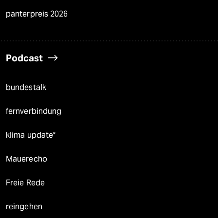
panterpreis 2026
Podcast
bundestalk
fernverbindung
klima update°
Mauerecho
Freie Rede
reingehen