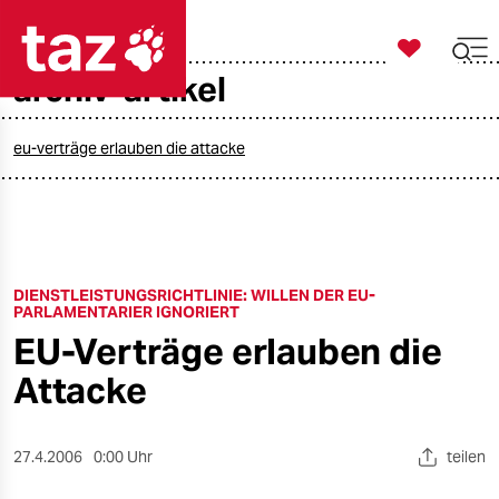

taz zahl ich
archiv-artikel

taz zahl ich
taz zahl ich
eu-verträge erlauben die attacke
themen
politik
DIENSTLEISTUNGSRICHTLINIE: WILLEN DER EU-
öko
PARLAMENTARIER IGNORIERT
EU-Verträge erlauben die
gesellschaft
Attacke
kultur
sport
27.4.2006
0:00 Uhr
teilen