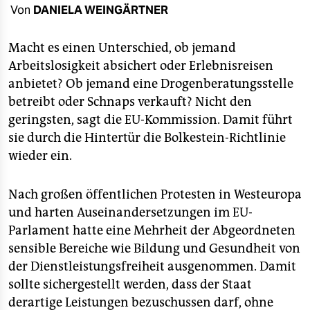
berlin
Von
DANIELA WEINGÄRTNER
nord
Macht es einen Unterschied, ob jemand
wahrheit
Arbeitslosigkeit absichert oder Erlebnisreisen
anbietet? Ob jemand eine Drogenberatungsstelle
verlag
betreibt oder Schnaps verkauft? Nicht den
geringsten, sagt die EU-Kommission. Damit führt
verlag
sie durch die Hintertür die Bolkestein-Richtlinie
veranstaltungen
wieder ein.
shop
Nach großen öffentlichen Protesten in Westeuropa
fragen & hilfe
und harten Auseinandersetzungen im EU-
unterstützen
Parlament hatte eine Mehrheit der Abgeordneten
sensible Bereiche wie Bildung und Gesundheit von
abo
der Dienstleistungsfreiheit ausgenommen. Damit
sollte sichergestellt werden, dass der Staat
genossenschaft
derartige Leistungen bezuschussen darf, ohne