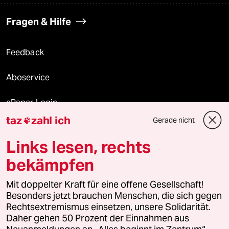
Fragen & Hilfe
Feedback
Aboservice
ePaper Login
taz
zahl ich
Gerade nicht

Downloads für Abonnierende
Links lesen, rechts
bekämpfen
© 2026 taz Verlags und Vertriebs GmbH
Mit doppelter Kraft für eine offene Gesellschaft!
Alle Rechte vorbehalten. Bei rechtlichen Fragen oder für Genehmigungen
wenden Sie sich bitte an
lizenzen@taz.de
Besonders jetzt brauchen Menschen, die sich gegen
Rechtsextremismus einsetzen, unsere Solidarität.
Daher gehen 50 Prozent der Einnahmen aus
Feedback
Redaktionsstatut
Kommune-Richtlinien
KI-