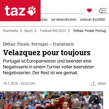

taz zahl ich
krieg in der ukraine
hitze
us-demokraten
nahost-konflikt

taz zahl ich
Startseite
Sport
Fußball-EM 2024
EMtaz: Finale, Portugal
taz zahl ich
themen
EMtaz: Finale, Portugal – Frankreich
Velazquez pour toujours
politik
Portugal ist Europameister und beendet eine
öko
Negativserie in einem Turnier voller beendeter
Negativserien. Der Rest ist wie gemalt.
gesellschaft
10.7.2016
23:52 Uhr
teilen
kultur
sport