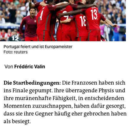
berlin
nord
wahrheit
verlag
Portugal feiert und ist Europameister
verlag
Foto: reuters
veranstaltungen
Von
Frédéric Valin
shop
Die Startbedingungen:
Die Franzosen haben sich
fragen & hilfe
ins Finale gepumpt. Ihre überragende Physis und
ihre muränenhafte Fähigkeit, in entscheidenden
unterstützen
Momenten zuzuschnappen, haben dafür gesorgt,
abo
dass sie ihre Gegner häufig eher gebrochen haben
als besiegt.
genossenschaft