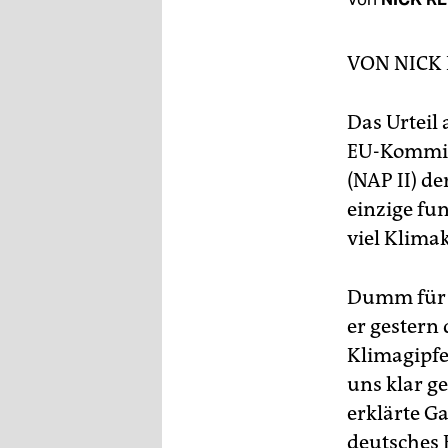
berlin
nord
VON
NICK
wahrheit
Das Urteil 
verlag
EU-Kommiss
verlag
(NAP II) d
einzige fu
veranstaltungen
viel Klima
shop
fragen & hilfe
Dumm für 
er gestern
unterstützen
Klimagipfe
abo
uns klar g
erklärte Ga
genossenschaft
deutsches 