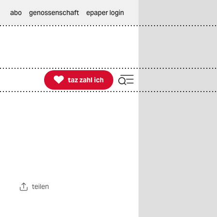
abo
genossenschaft
epaper login

taz zahl ich
taz zahl ich
teilen