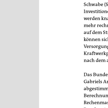
Schwabe (S
Investition
werden kna
mehr rechn
auf dem St
können sich
Versorgung
Kraftwerkp
nach dem a
Das Bundes
Gabriels A
abgestimmt
Berechnung
Rechenmasc