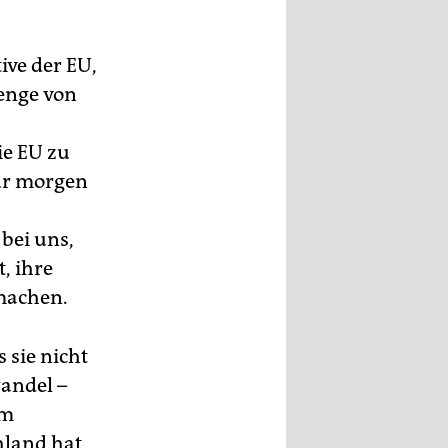
ive der EU,
Menge von
ie EU zu
für morgen
 bei uns,
, ihre
machen.
 sie nicht
andel –
um
hland hat