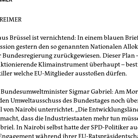
 REIMER
aus Brüssel ist vernichtend: In einem blauen Brief
ion gestern den so genannten Nationalen Allok
er Bundesregierung zurückgewiesen. Dieser Plan 
nktionierende Klimainstrument überhaupt – bes
killer welche EU-Mitglieder ausstoßen dürfen.
Bundesumweltminister Sigmar Gabriel: Am Mor
 den Umweltausschuss des Bundestages noch übe
l von Nairobi unterrichtet. „Die Entwicklungslä
emacht, dass die Industriestaaten mehr tun müss
briel. In Nairobi selbst hatte der SPD-Politiker 
Engagement während ihrer EU-Ratspräsidentsch