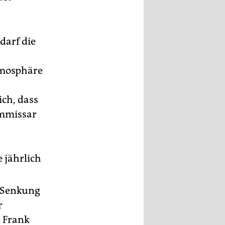
darf die
tmosphäre
ch, dass
ommissar
 jährlich
r Senkung
r
e Frank