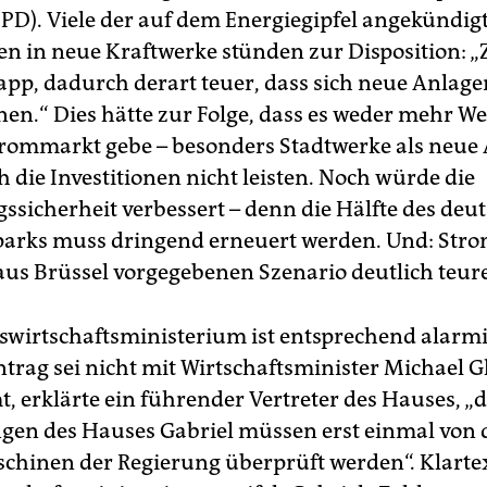
PD). Viele der auf dem Energiegipfel angekündig
en in neue Kraftwerke stünden zur Disposition: „Z
pp, dadurch derart teuer, dass sich neue Anlage
en.“ Dies hätte zur Folge, dass es weder mehr W
rommarkt gebe – besonders Stadtwerke als neue 
 die Investitionen nicht leisten. Noch würde die
ssicherheit verbessert – denn die Hälfte des deu
arks muss dringend erneuert werden. Und: Stro
us Brüssel vorgegebenen Szenario deutlich teure
wirtschaftsministerium ist entsprechend alarmi
ntrag sei nicht mit Wirtschaftsminister Michael G
, erklärte ein führender Vertreter des Hauses, „d
en des Hauses Gabriel müssen erst einmal von 
hinen der Regierung überprüft werden“. Klartex