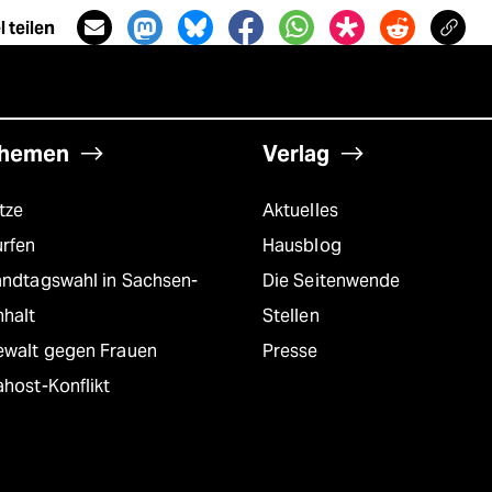
 teilen
hemen
Verlag
tze
Aktuelles
urfen
Hausblog
andtagswahl in Sachsen-
Die Seitenwende
nhalt
Stellen
ewalt gegen Frauen
Presse
host-Konflikt