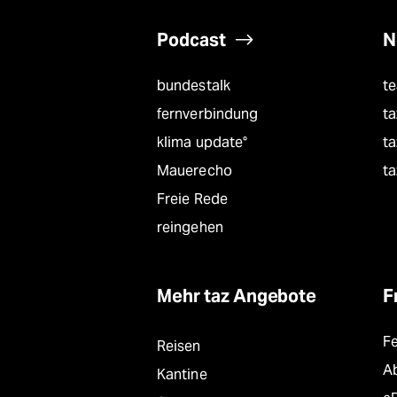
Podcast
N
bundestalk
t
fernverbindung
ta
klima update°
ta
Mauerecho
ta
Freie Rede
reingehen
Mehr taz Angebote
F
F
Reisen
A
Kantine