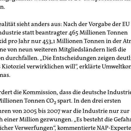
n.
alität sieht anders aus: Nach der Vorgabe der EU 
ndustrie statt beantragter 465 Millionen Tonnen
id pro Jahr nur 453,1 Millionen Tonnen in der A
äne von neun weiteren Mitgliedsländern ließ die
 durchfallen. „Die Entscheidungen zeigen deutli
 Kiotoziel verwirklichen will“, erklärte Umweltk
mas.
rdert die Kommission, dass die deutsche Industrie
Millionen Tonnen CO
spart. In den drei ersten
2
ren von 2005 bis 2007 war die Industrie nur zu
ch einer Million gezwungen. „Es besteht die Gefah
licher Verwerfungen“, kommentierte NAP-Expert