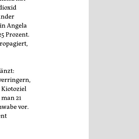
dioxid
ünder
rin Angela
25 Prozent.
ropagiert,
länzt:
verringern,
Kiotoziel
e man 21
hwabe vor.
ent