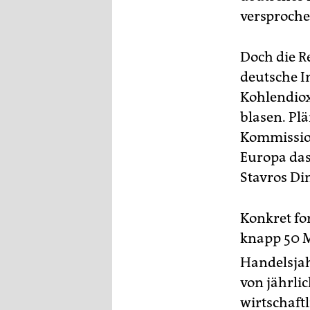
epaper login
versproche
Doch die Re
deutsche I
Kohlendiox
blasen. Pl
Kommission
Europa das
Stavros Di
Konkret fo
knapp 50 
Handelsjah
von jährli
wirtschaft