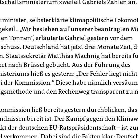
schaftsministerium zweifelt Gabriels Zahlen an.
minister, selbsterklärte klimapolitische Lokomot
ingekeilt. „Wir bestehen auf unserer beantragten 
nen Tonnen“, erläuterte Gabriel gestern vor dem
chuss. Deutschland hat jetzt drei Monate Zeit, d
. Staatssekretär Matthias Machnig hat bereits 
cket nach Brüssel gebucht. Aus der Führung des
teriums hieß es gestern: „Der Fehler liegt nicht
i der Kommission.“ Diese habe nämlich versäumt
gsmethode und den Rechenweg transparent zu 
ommission ließ bereits gestern durchblicken, dass
ndnissen bereit ist. Der Kampf gegen den Klimaw
t der deutschen EU-Ratspräsidentschaft – ist z
l verkommen. Dabei sind die Fakten klar: Deutsc