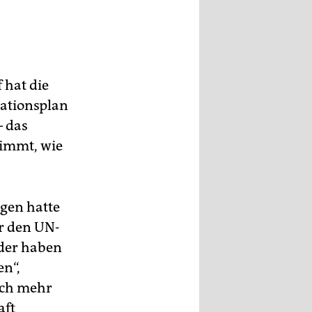
 hat die
ationsplan
– das
timmt, wie
gen hatte
r den UN-
nder haben
en“,
auch mehr
aft