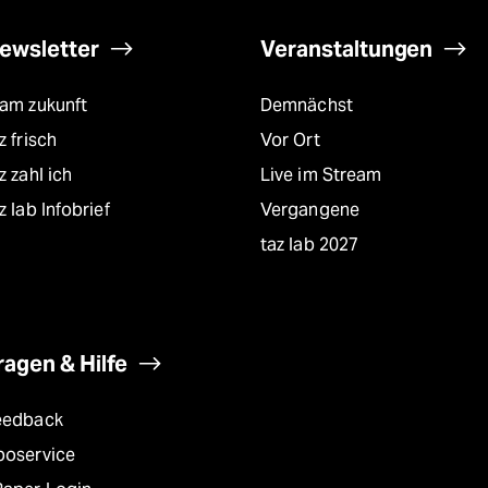
ewsletter
Veranstaltungen
eam zukunft
Demnächst
z frisch
Vor Ort
z zahl ich
Live im Stream
z lab Infobrief
Vergangene
taz lab 2027
ragen & Hilfe
eedback
boservice