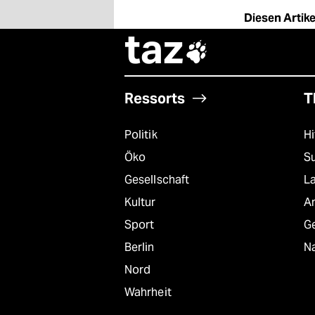
Diesen Artikel
taz

Ressorts
T
Politik
Hi
Öko
S
Gesellschaft
L
Kultur
A
Sport
G
Berlin
Na
Nord
Wahrheit