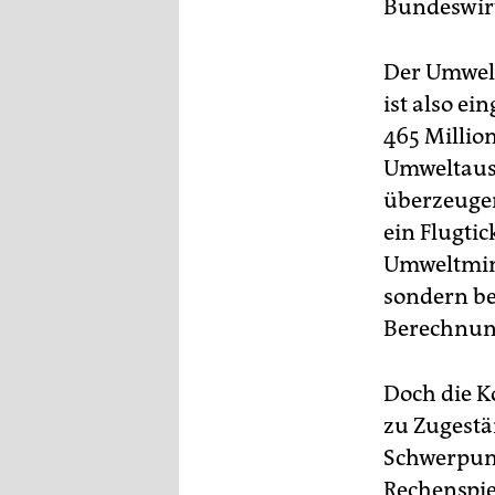
Bundeswirt
Der Umwelt
ist also e
465 Millio
Umweltauss
überzeugen
ein Flugti
Umweltminis
sondern be
Berechnun
Doch die K
zu Zugestä
Schwerpunk
Rechenspie