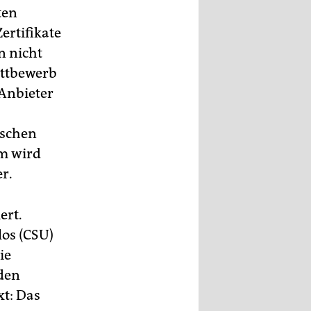
ten
ertifikate
n nicht
ettbewerb
Anbieter
tschen
m wird
r.
ert.
los (CSU)
ie
den
t: Das