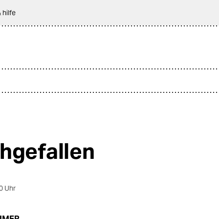
 hilfe
hgefallen
0 Uhr
EIMER