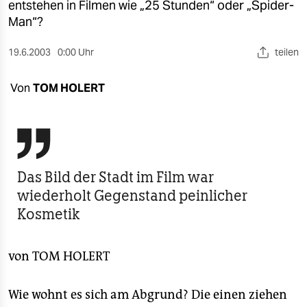
berlin
entstehen in Filmen wie „25 Stunden“ oder „Spider-
Man“?
nord
19.6.2003
0:00 Uhr
teilen
wahrheit
Von
TOM HOLERT
verlag
verlag

veranstaltungen
shop
Das Bild der Stadt im Film war
wiederholt Gegenstand peinlicher
fragen & hilfe
Kosmetik
unterstützen
von
TOM HOLERT
abo
genossenschaft
Wie wohnt es sich am Abgrund? Die einen ziehen