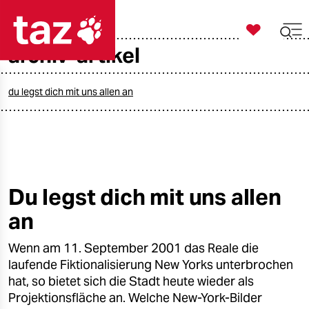

taz zahl ich
archiv-artikel

taz zahl ich
taz zahl ich
du legst dich mit uns allen an
themen
politik
öko
Du legst dich mit uns allen
an
gesellschaft
Wenn am 11. September 2001 das Reale die
kultur
laufende Fiktionalisierung New Yorks unterbrochen
sport
hat, so bietet sich die Stadt heute wieder als
Projektionsfläche an. Welche New-York-Bilder