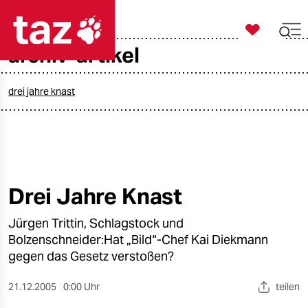

taz zahl ich
archiv-artikel

taz zahl ich
taz zahl ich
drei jahre knast
themen
politik
öko
Drei Jahre Knast
gesellschaft
Jürgen Trittin, Schlagstock und
Bolzenschneider:Hat „Bild“-Chef Kai Diekmann
kultur
gegen das Gesetz verstoßen?
sport
21.12.2005
0:00 Uhr
teilen