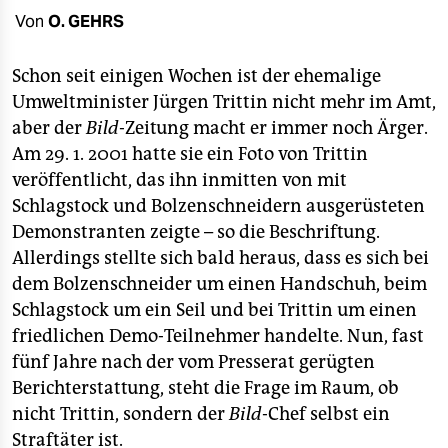
berlin
Von
O. GEHRS
nord
Schon seit einigen Wochen ist der ehemalige
wahrheit
Umweltminister Jürgen Trittin nicht mehr im Amt,
aber der
Bild
-Zeitung macht er immer noch Ärger.
verlag
Am 29. 1. 2001 hatte sie ein Foto von Trittin
verlag
veröffentlicht, das ihn inmitten von mit
Schlagstock und Bolzenschneidern ausgerüsteten
veranstaltungen
Demonstranten zeigte – so die Beschriftung.
shop
Allerdings stellte sich bald heraus, dass es sich bei
dem Bolzenschneider um einen Handschuh, beim
fragen & hilfe
Schlagstock um ein Seil und bei Trittin um einen
unterstützen
friedlichen Demo-Teilnehmer handelte. Nun, fast
fünf Jahre nach der vom Presserat gerügten
abo
Berichterstattung, steht die Frage im Raum, ob
genossenschaft
nicht Trittin, sondern der
Bild
-Chef selbst ein
Straftäter ist.