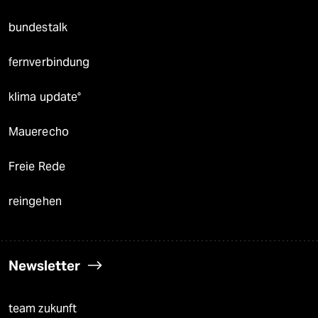
bundestalk
fernverbindung
klima update°
Mauerecho
Freie Rede
reingehen
Newsletter
team zukunft