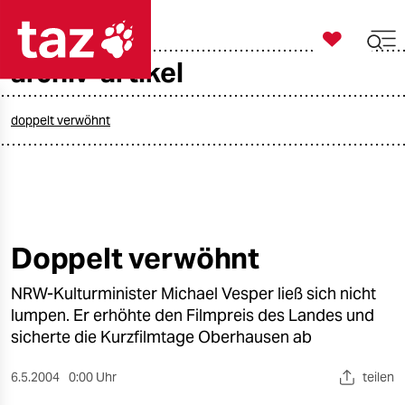

taz zahl ich
archiv-artikel

taz zahl ich
taz zahl ich
doppelt verwöhnt
themen
politik
öko
Doppelt verwöhnt
gesellschaft
NRW-Kulturminister Michael Vesper ließ sich nicht
lumpen. Er erhöhte den Filmpreis des Landes und
kultur
sicherte die Kurzfilmtage Oberhausen ab
sport
6.5.2004
0:00 Uhr
teilen