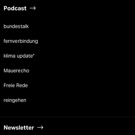
Podcast
bundestalk
fernverbindung
klima update°
Mauerecho
Freie Rede
reingehen
Newsletter