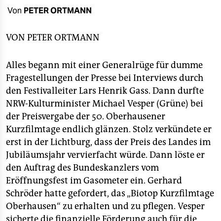
berlin
Von
PETER ORTMANN
nord
VON
PETER ORTMANN
wahrheit
Alles begann mit einer Generalrüge für dumme
verlag
Fragestellungen der Presse bei Interviews durch
verlag
den Festivalleiter Lars Henrik Gass. Dann durfte
NRW-Kulturminister Michael Vesper (Grüne) bei
veranstaltungen
der Preisvergabe der 50. Oberhausener
shop
Kurzfilmtage endlich glänzen. Stolz verkündete er
erst in der Lichtburg, dass der Preis des Landes im
fragen & hilfe
Jubiläumsjahr vervierfacht würde. Dann löste er
unterstützen
den Auftrag des Bundeskanzlers vom
Eröffnungsfest im Gasometer ein. Gerhard
abo
Schröder hatte gefordert, das „Biotop Kurzfilmtage
genossenschaft
Oberhausen“ zu erhalten und zu pflegen. Vesper
sicherte die finanzielle Förderung auch für die