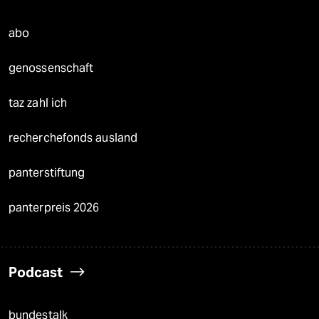
abo
genossenschaft
taz zahl ich
recherchefonds ausland
panterstiftung
panterpreis 2026
Podcast
bundestalk