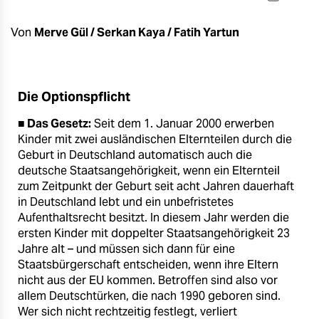
berlin
nord
Von
Merve Gül / Serkan Kaya / Fatih Yartun
wahrheit
verlag
Die Optionspflicht
■ Das Gesetz:
Seit dem 1. Januar 2000 erwerben
verlag
Kinder mit zwei ausländischen Elternteilen durch die
veranstaltungen
Geburt in Deutschland automatisch auch die
deutsche Staatsangehörigkeit, wenn ein Elternteil
shop
zum Zeitpunkt der Geburt seit acht Jahren dauerhaft
in Deutschland lebt und ein unbefristetes
fragen & hilfe
Aufenthaltsrecht besitzt. In diesem Jahr werden die
ersten Kinder mit doppelter Staatsangehörigkeit 23
unterstützen
Jahre alt – und müssen sich dann für eine
Staatsbürgerschaft entscheiden, wenn ihre Eltern
abo
nicht aus der EU kommen. Betroffen sind also vor
genossenschaft
allem Deutschtürken, die nach 1990 geboren sind.
Wer sich nicht rechtzeitig festlegt, verliert