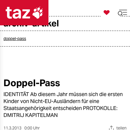

taz zahl ich
archiv-artikel

taz zahl ich
taz zahl ich
doppel-pass
themen
politik
öko
Doppel-Pass
gesellschaft
IDENTITÄT Ab diesem Jahr müssen sich die ersten
Kinder von Nicht-EU-Ausländern für eine
kultur
Staatsangehörigkeit entscheiden PROTOKOLLE:
DMITRIJ KAPITELMAN
sport
11.3.2013
0:00 Uhr
teilen