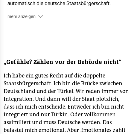
epaper login
automatisch die deutsche Staatsbürgerschaft.
mehr anzeigen
■ Ausnahme:
Bis zum 21. Geburtstag können die
Betroffenen bei der zuständigen Ausländerbehörde
beantragen, beide Pässe behalten zu dürfen. Dafür
müssen sie nachweisen, dass ihnen andernfalls
unzumutbarer Schaden entstünde. Emotionale
Gründe zählen nicht. Bisher haben nur wenige von
„Gefühle? Zählen vor der Behörde nicht“
diesem Recht Gebrauch gemacht.
■ Die Politik:
1999 verabschiedete die rot-grüne
Ich habe ein gutes Recht auf die doppelte
Regierung die Optionspflicht. Sie entstand als
Staatsbürgerschaft. Ich bin die Brücke zwischen
Kompromiss mit dem von CDU/CSU dominierten
Deutschland und der Türkei. Wir reden immer von
Bundesrat. 2011 setzte sich die SPD-Regierung in
Integration. Und dann will der Staat plötzlich,
Baden-Württemberg für die Abschaffung der
dass ich mich entscheide. Entweder ich bin nicht
Optionspflicht ein, die Initiative fand jedoch im
Bundesrat keine Mehrheit.
(taz)
integriert und nur Türkin. Oder vollkommen
assimiliert und muss Deutsche werden. Das
belastet mich emotional. Aber Emotionales zählt