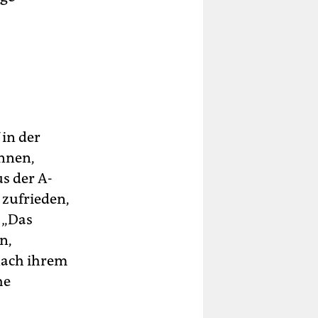
 in der
onnen,
s der A-
 zufrieden,
 „Das
n,
 nach ihrem
he