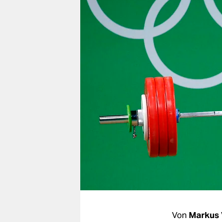
berlin
nord
wahrheit
verlag
verlag
veranstaltungen
shop
fragen & hilfe
unterstützen
abo
genossenschaft
Von
Markus 