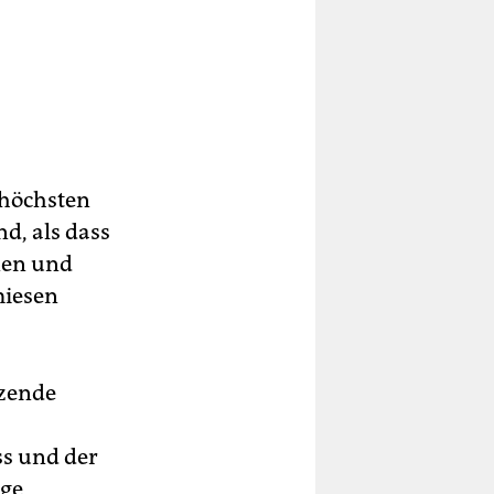
r höchsten
d, als dass
nnen und
miesen
tzende
ss und der
nge