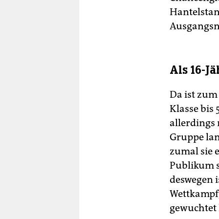
Hantelstang
Ausgangsn
Als 16-Jä
Da ist zum 
Klasse bis
allerdings
Gruppe land
zumal sie 
Publikum sc
deswegen i
Wettkampf,
gewuchtet 