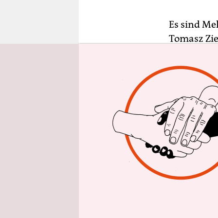
epaper login
Es sind Me
Tomasz Zie
Spielen au
Kilogramm 
der Eröffn
Martasidis.
Olympiazen
Kasachen w
Verband Do
IWF haben 
verdanken
Und so geht
Noch einma