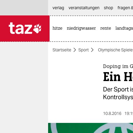
hautnavigation anspringen
hauptinhalt anspringen
footer anspringen
verlag
veranstaltungen
shop
fragen &
hitze
niedrigwasser
rente
landtags

taz zahl ich
taz zahl ich
Startseite
Sport
Olympische Spiele
themen
politik
Doping im 
Ein 
öko
Der Sport i
gesellschaft
Kontrollsys
kultur
10.8.2016
19:1
sport