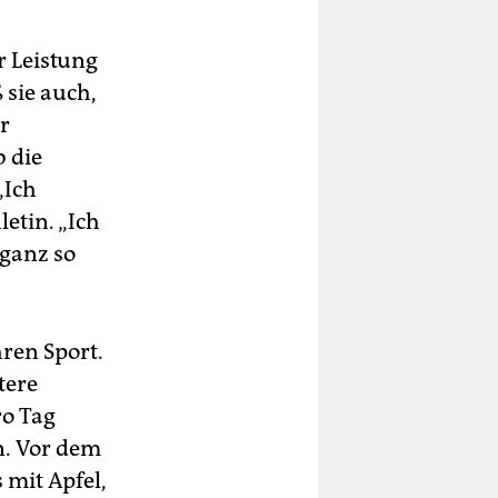
r Leistung
 sie auch,
r
b die
„Ich
etin. „Ich
ganz so
ren Sport.
tere
ro Tag
n. Vor dem
 mit Apfel,