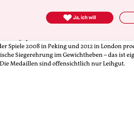
le 2012 auf Doping getestet worden. Unter ihnen
er- und Bronzemedaillen-Gewinner. Man hatte di

Ja, ich will
 in der Kühltruhe aufgehoben für den Fall, dass 
ur Analyse einmal besser sein werden. Insgesa
heber 31 positive Proben bei der zweiten Welle de
der Spiele 2008 in Peking und 2012 in London pro
ische Siegerehrung im Gewichtheben – das ist eig
 Die Medaillen sind offensichtlich nur Leihgut.