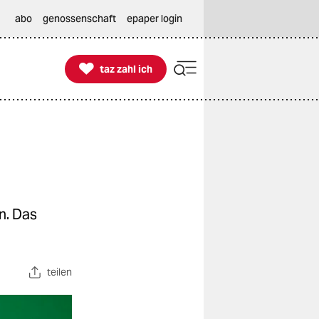
abo
genossenschaft
epaper login

taz zahl ich
taz zahl ich
n. Das
teilen