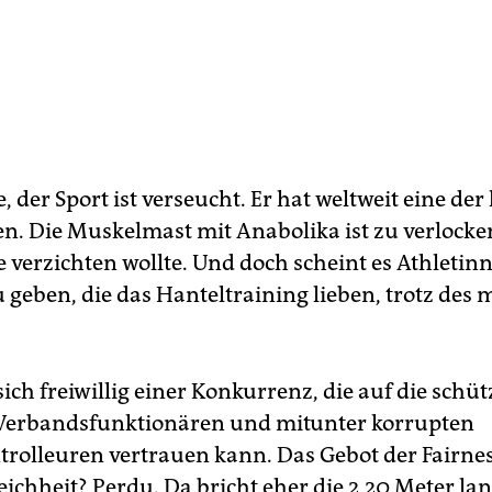
, der Sport ist verseucht. Er hat weltweit eine de
n. Die Muskelmast mit Anabolika ist zu verlocken
e verzichten wollte. Und doch scheint es Athleti
 geben, die das Hanteltraining lieben, trotz des 
 sich freiwillig einer Konkurrenz, die auf die schü
Verbandsfunktionären und mitunter korrupten
rolleuren vertrauen kann. Das Gebot der Fairne
ichheit? Perdu. Da bricht eher die 2,20 Meter la