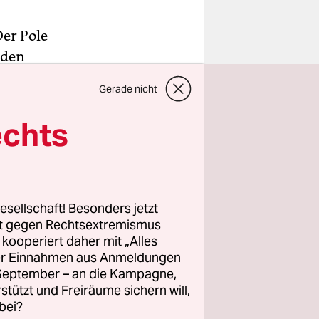
Der Pole
 den
se bis 94
Gerade nicht
 Noch vor
ntonis
echts
e 2 im
d.
eren
erbandes
esellschaft! Besonders jetzt
 zu
rt gegen Rechtsextremismus
z kooperiert daher mit „Alles
ller Einnahmen aus Anmeldungen
. September – an die Kampagne,
n Tests:
rstützt und Freiräume sichern will,
ngtests der
bei?