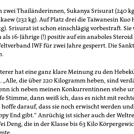
 zwei Thailänderinnen, Sukanya Srisurat (240 k
ikaew (232 kg). Auf Platz drei die Taiwanesin Kuo 
g). Srisurat ist schon einschlägig vorbestraft. Si
 als 16-Jährige (!) positiv auf ein anaboles Steroid
ltverband IWF für zwei Jahre gesperrt. Die Sankti
b.
terer hat eine ganz klare Meinung zu den Hebek
. „Alle, die über 220 Kilogramm heben, sind verdä
„Wenn ich neben meinen Konkurrentinnen stehe 
efe Stimme, dann weiß ich, dass es nicht mit rech
 hoffe darauf, dass sie noch erwischt werden und
ppy End gibt.“ Anrüchig ist sicher auch der Weltr
i Deng, die in der Klasse bis 63 Kilo Körpergewic
mte.