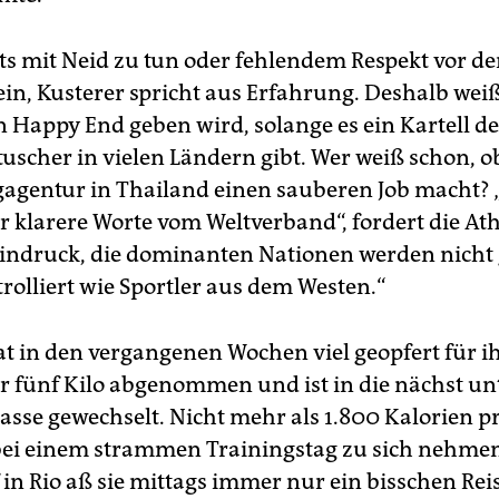
hts mit Neid zu tun oder fehlendem Respekt vor de
ein, Kusterer spricht aus Erfahrung. Deshalb weiß
n Happy End geben wird, solange es ein Kartell de
uscher in vielen Ländern gibt. Wer weiß schon, o
agentur in Thailand einen sauberen Job macht? 
 klarere Worte vom Weltverband“, fordert die Athl
indruck, die dominanten Nationen werden nicht 
rolliert wie Sportler aus dem Westen.“
at in den vergangenen Wochen viel geopfert für ih
er fünf Kilo abgenommen und ist in die nächst un
asse gewechselt. Nicht mehr als 1.800 Kalorien p
 bei einem strammen Trainingstag zu sich nehme
in Rio aß sie mittags immer nur ein bisschen Reis