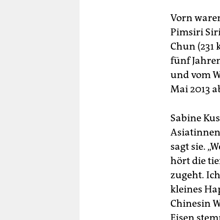
Vorn waren
Pimsiri Sir
Chun (231 k
fünf Jahren
und vom We
Mai 2013 a
Sabine Kus
Asiatinnen
sagt sie. 
hört die ti
zugeht. Ich
kleines Ha
Chinesin We
Eisen stem