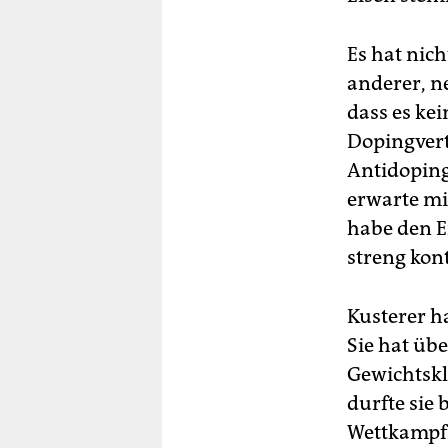
Es hat nic
anderer, n
dass es kei
Dopingvert
Antidoping
erwarte mir
habe den E
streng kont
Kusterer h
Sie hat üb
Gewichtskl
durfte sie
Wettkampf 