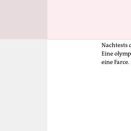
Sommerspie
sechs Silb
von damals
Methoden z
die Gewicht
Nachtests 
Eine olymp
eine Farce.