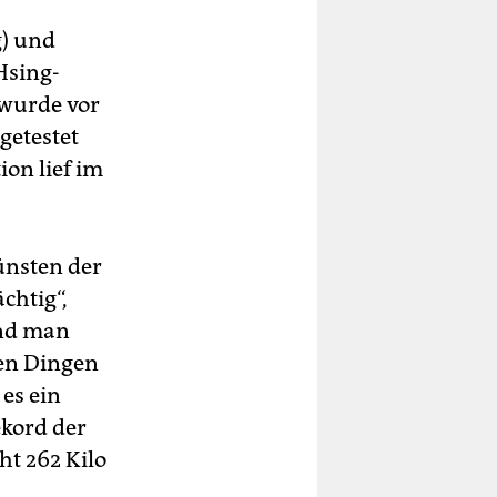
g) und
Hsing-
e wurde vor
 getestet
on lief im
ünsten der
chtig“,
und man
ten Dingen
 es ein
ekord der
ht 262 Kilo