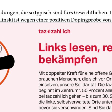
ldungen, die so typisch sind fürs Gewichtheben. 
linski ist wegen einer positiven Dopingprobe von
sgeschlossen worden; der Europameister der Klas
taz
zahl ich

hätte am Samstag an die Gewichte gehen sollen.
ungsfeier erwischte es den zypriotischen Heber A
Links lesen, r
 Die Russen sind gar nicht dabei in der Messehall
bekämpfen
trum „Rio­centro“, wo gerissen und gestoßen wir
iederum durften starten, obwohl sich auch in d
pingfälle häuften. Der Inkonsequenz des Weltv
Mit doppelter Kraft für eine offene G
sie nun schon zwei olympische Bronzemedaillen
brauchen Menschen, die sich vor O
einsetzen, unsere Solidarität. Die ta
.
beginnt im Zentrum“. 50 Prozent a
bei taz zahl ich gehen – bis zum 30
 es weiter mit negativen Nachrichten von positive
die linke, selbstverwaltete Orte unte
l elf Gewichtheber sind bei nachträglichen Dopi
bevor sie verschwinden. Sind Sie da