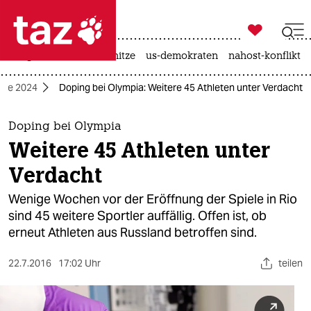

taz zahl ich
krieg in der ukraine
hitze
us-demokraten
nahost-konflikt

taz zahl ich
ele 2024
Doping bei Olympia: Weitere 45 Athleten unter Verdacht
taz zahl ich
themen
Doping bei Olympia
Weitere 45 Athleten unter
politik
Verdacht
öko
Wenige Wochen vor der Eröffnung der Spiele in Rio
sind 45 weitere Sportler auffällig. Offen ist, ob
gesellschaft
erneut Athleten aus Russland betroffen sind.
kultur
22.7.2016
17:02 Uhr
teilen
sport