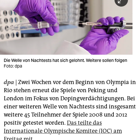
berlin
nord
wahrheit
verlag
verlag
Die Welle von Nachtests hat sich gelohnt. Weitere sollen folgen
Foto: dpa
veranstaltungen
shop
dpa
| Zwei Wochen vor dem Beginn von Olympia in
Rio stehen erneut die Spiele von Peking und
fragen & hilfe
London im Fokus von Dopingverdächtigungen. Bei
unterstützen
einer weiteren Welle von Nachtests sind insgesamt
weitere 45 Teilnehmer der Spiele 2008 und 2012
abo
positiv getestet worden.
Das teilte das
genossenschaft
Internationale Olympische Komitee (IOC) am
Freitag mit
.