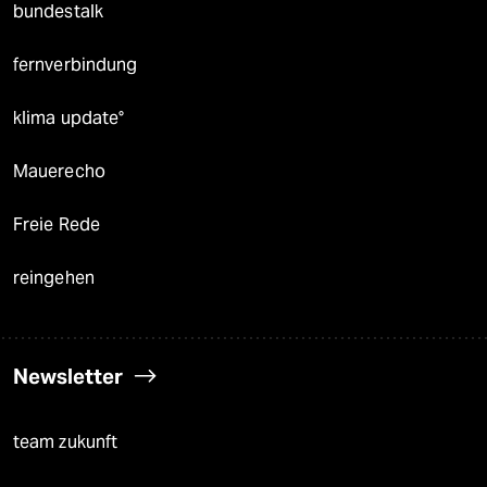
bundestalk
fernverbindung
klima update°
Mauerecho
Freie Rede
reingehen
Newsletter
team zukunft