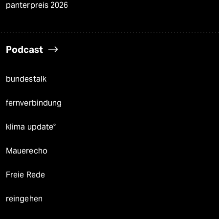
panterpreis 2026
Podcast
bundestalk
fernverbindung
klima update°
Mauerecho
Freie Rede
reingehen