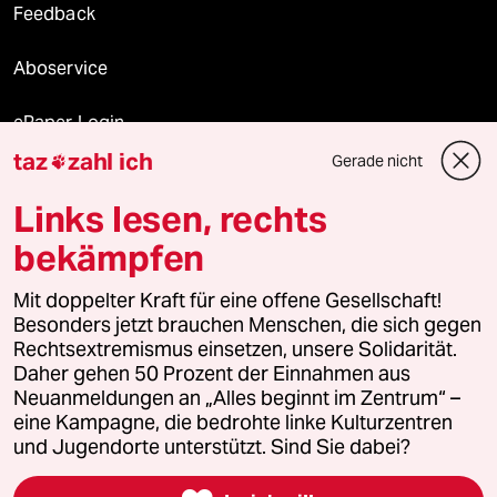
Feedback
Aboservice
ePaper Login
taz
zahl ich
Gerade nicht

Downloads für Abonnierende
Links lesen, rechts
bekämpfen
© 2026 taz Verlags und Vertriebs GmbH
Alle Rechte vorbehalten. Bei rechtlichen Fragen oder für Genehmigungen
Mit doppelter Kraft für eine offene Gesellschaft!
wenden Sie sich bitte an
lizenzen@taz.de
Besonders jetzt brauchen Menschen, die sich gegen
Rechtsextremismus einsetzen, unsere Solidarität.
Daher gehen 50 Prozent der Einnahmen aus
Feedback
Redaktionsstatut
Kommune-Richtlinien
KI-
Neuanmeldungen an „Alles beginnt im Zentrum“ –
eine Kampagne, die bedrohte linke Kulturzentren
Leitlinie
Informant
Datenschutz
Impressum
AGB
und Jugendorte unterstützt. Sind Sie dabei?
Seitenwende
Einwilligungen widerrufen (Ads)