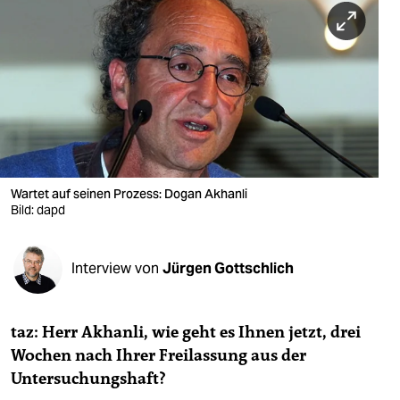
berlin
nord
wahrheit
verlag
verlag
veranstaltungen
Wartet auf seinen Prozess: Dogan Akhanli
Bild: dapd
shop
fragen & hilfe
Interview von
Jürgen Gottschlich
unterstützen
taz: Herr Akhanli, wie geht es Ihnen jetzt, drei
abo
Wochen nach Ihrer Freilassung aus der
genossenschaft
Untersuchungshaft?