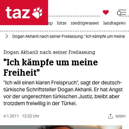

taz zahl ich
katzen
usa unter trump
hitze
niedrigwasser
landtagswahl

taz zahl ich
pa
Dogan Akhanli nach seiner Freilassung: "Ich kämpfe um meine Fr
taz zahl ich
themen
Dogan Akhanli nach seiner Freilassung
"Ich kämpfe um meine
politik
Freiheit"
öko
"Ich will einen klaren Freispruch", sagt der deutsch-
türkische Schriftsteller Dogan Akhanli. Er hat Angst
gesellschaft
vor der ungerechten türkischen Justiz, bleibt aber
trotzdem freiwillig in der Türkei.
kultur
sport
4.1.2011
12:32 Uhr
teilen