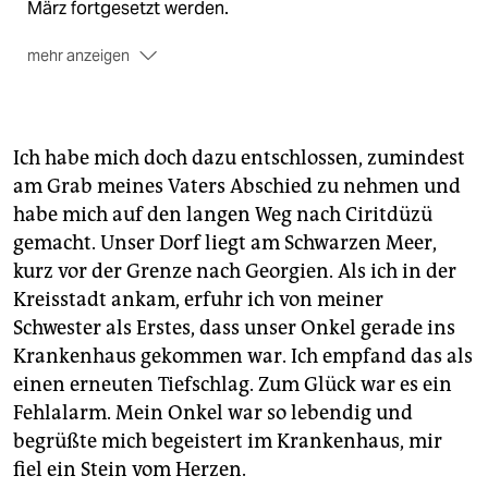
März fortgesetzt werden.
mehr anzeigen
---
Die Vorgeschichte:
Vor dem Putsch 1980 war er in
einer linken Organisation und tauchte danach unter.
Ich habe mich doch dazu entschlossen, zumindest
Von Mai 1985 bis September 1987 saß er im
am Grab meines Vaters Abschied zu nehmen und
Gefängnis und wurde gefoltert. Im Jahr 1991 floh er
habe mich auf den langen Weg nach Ciritdüzü
nach Deutschland, bekam Asyl und wurde 2001
eingebürgert. Zuvor hatte die Türkei ihn
gemacht. Unser Dorf liegt am Schwarzen Meer,
ausgebürgert.
kurz vor der Grenze nach Georgien. Als ich in der
Kreisstadt ankam, erfuhr ich von meiner
---
Schwester als Erstes, dass unser Onkel gerade ins
Das Werk:
Gerade erschien auf Türkisch sein Roman
Krankenhaus gekommen war. Ich empfand das als
"Fasil". Auf Deutsch kam zuletzt das Buch "Die Richter
einen erneuten Tiefschlag. Zum Glück war es ein
des Jüngsten Gerichts".
Fehlalarm. Mein Onkel war so lebendig und
begrüßte mich begeistert im Krankenhaus, mir
fiel ein Stein vom Herzen.