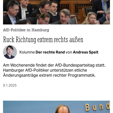
berlin
nord
wahrheit
AfD-Politiker in Hamburg
verlag
Ruck Richtung extrem rechts außen
verlag
Kolumne
Der rechte Rand
von
Andreas Speit
veranstaltungen
shop
Am Wochenende findet der AfD-Bundesparteitag statt.
Hamburger AfD-Politiker unterstützen etliche
fragen & hilfe
Änderungsanträge extrem rechter Programmatik.
unterstützen
9.1.2025
abo
genossenschaft