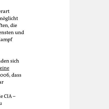
rart
möglicht
ten, die
ensten und
Kampf
nden sich
eine
006, dass
ar
e CIA –
u