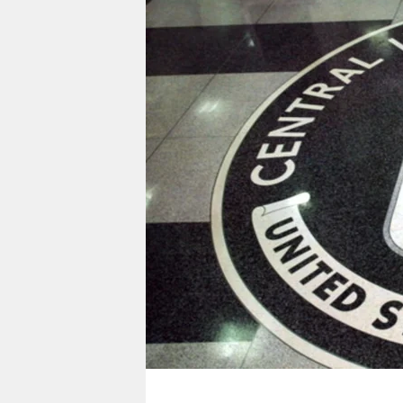
berlin
nord
wahrheit
verlag
verlag
veranstaltungen
shop
fragen & hilfe
unterstützen
abo
genossenschaft