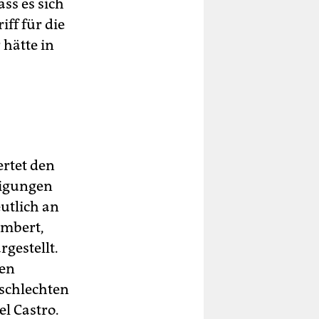
ass es sich
ff für die
 hätte in
ertet den
digungen
utlich an
ambert,
gestellt.
ten
 schlechten
l Castro.