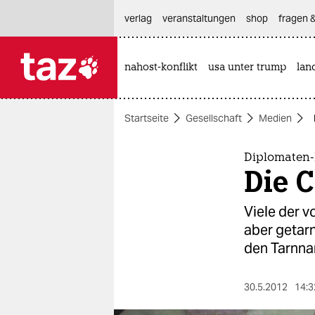
hautnavigation anspringen
hauptinhalt anspringen
footer anspringen
verlag
veranstaltungen
shop
fragen &
nahost-konflikt
usa unter trump
lan

taz zahl ich
taz zahl ich
Startseite
Gesellschaft
Medien
themen
politik
Diplomaten-
Die C
öko
Viele der v
gesellschaft
aber getarn
den Tarnna
kultur
sport
30.5.2012
14:3