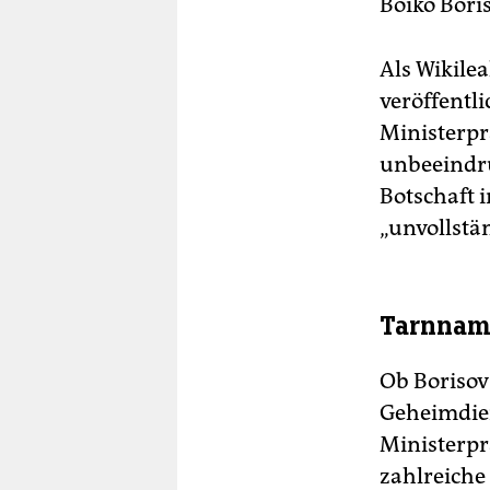
Boiko Bori
Als Wikile
veröffentl
Ministerprä
unbeeindru
Botschaft i
„unvollstä
Tarnnam
Ob Borisov
Geheimdien
Ministerpr
zahlreiche