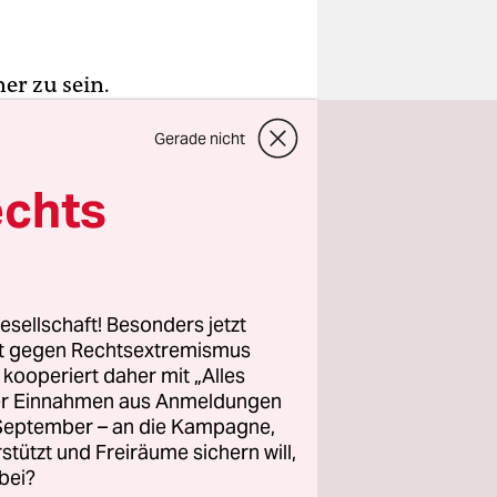
er zu sein.
schen
Gerade nicht
 anders
 Depeschen
echts
nische
mt die
esellschaft! Besonders jetzt
n geht, in
rt gegen Rechtsextremismus
z kooperiert daher mit „Alles
ller Einnahmen aus Anmeldungen
. September – an die Kampagne,
rstützt und Freiräume sichern will,
bei?