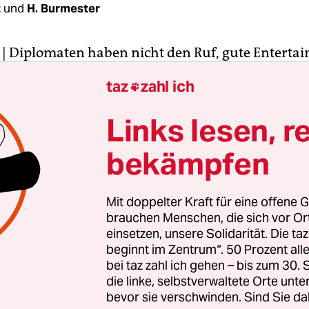
z
und
H. Burmester
| Diplomaten haben nicht den Ruf, gute Entertain
 Sie versinken gern in nichtssagenden diplomati
taz
zahl ich

nd scheuen klare Meinungen. Doch dass sie auch
ben die inzwischen legendären diplomatischen
Links lesen, r
e Wikileaks Ende 2010 veröffentlicht hat.
bekämpfen
er internen Dokumente beweisen, dass amerika
vertreter durchaus die Fähigkeit haben, unverblü
Mit doppelter Kraft für eine offene G
u sagen. Auch wenn es um Politiker in den Länder
brauchen Menschen, die sich vor O
gerade arbeiten.
einsetzen, unsere Solidarität. Die ta
beginnt im Zentrum“. 50 Prozent a
bei taz zahl ich gehen – bis zum 30
die linke, selbstverwaltete Orte unte
bevor sie verschwinden. Sind Sie da