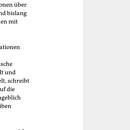
ionen über
nd bislang
hen mit
mationen
ische
lt und
t, schreibt
uf die
ngeblich
eiben