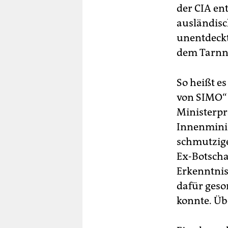
der CIA en
ausländisc
unentdeckt
dem Tarnn
So heißt e
von SIMO“ 
Ministerpr
Innenminis
schmutzige
Ex-Botscha
Erkenntnis
dafür geso
konnte. Üb