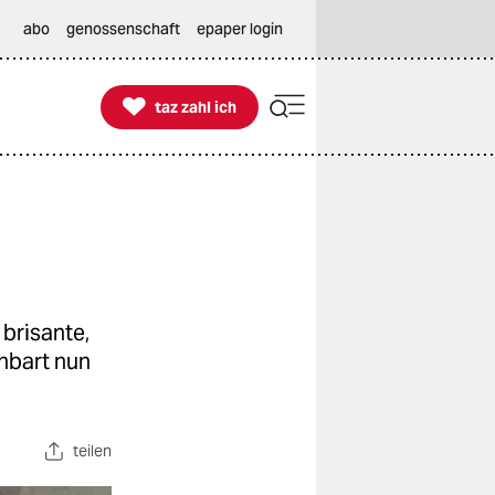
abo
genossenschaft
epaper login

taz zahl ich
taz zahl ich
brisante,
nbart nun
teilen