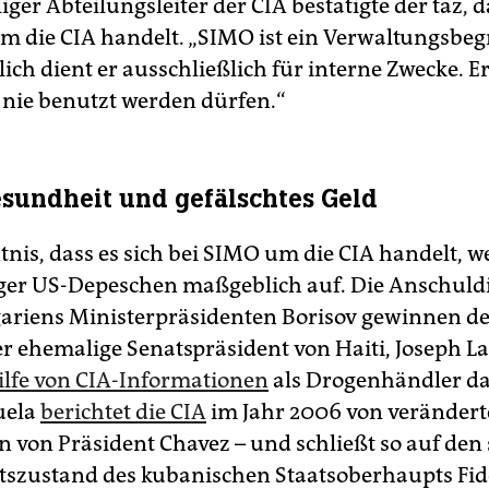
ger Abteilungsleiter der CIA bestätigte der taz, d
m die CIA handelt. „SIMO ist ein Verwaltungsbegri
lich dient er ausschließlich für interne Zwecke. Er
 nie benutzt werden dürfen.“
esundheit und gefälschtes Geld
tnis, dass es sich bei SIMO um die CIA handelt, w
iger US-Depeschen maßgeblich auf. Die Anschul
ariens Ministerpräsidenten Borisov gewinnen de
er ehemalige Senatspräsident von Haiti, Joseph L
ilfe von CIA-Informationen
als Drogenhändler dar
uela
berichtet die CIA
im Jahr 2006 von veränder
n von Präsident Chavez – und schließt so auf den
szustand des kubanischen Staatsoberhaupts Fide