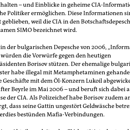
thalten – und Einblicke in geheime CIA-Informat
he Politiker ermöglichen. Diese Informationen si
 geblieben, weil die CIA in den Botschaftsdepesc
amen SIMO bezeichnet wird.
s in der bulgarischen Depesche von 2006, „Infor
würden die Vorwürfe gegen den heutigen
äsidenten Borisov stützen. Der ehemalige bulgar
ter habe illegal mit Metamphetaminen gehande
 Geschäfte mit dem Öl-Konzern Lukoil abgewickel
fter Beyrle im Mai 2006 – und beruft sich dabei a
se der CIA. Als Polizeichef habe Borisov zudem a
rgt, dass seine Gattin ungestört Geldwäsche betr
erdies bestünden Mafia-Verbindungen.