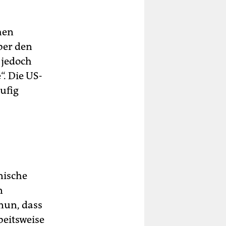
hen
ber den
 jedoch
“. Die US-
äufig
nische
n
nun, dass
beitsweise