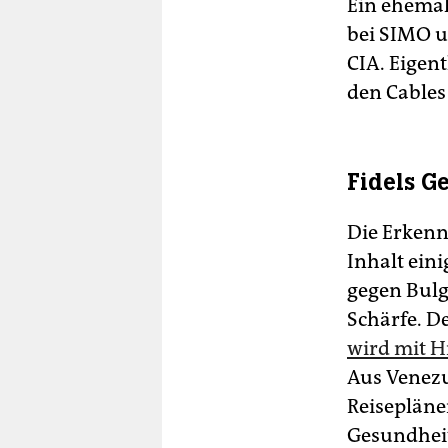
Ein ehemali
bei SIMO u
CIA. Eigent
den Cables
Fidels G
Die Erkenn
Inhalt ein
gegen Bulg
Schärfe. D
wird mit H
Aus Venez
Reisepläne
Gesundheit