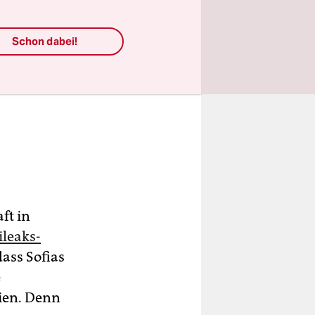
Schon dabei!
ft in
ileaks-
ass Sofias
e
rien. Denn