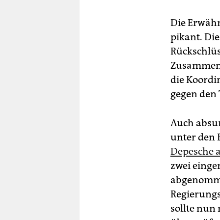
Die Erwäh
pikant. Di
Rückschlüs
Zusammena
die Koord
gegen den 
Auch absur
unter den 
Depesche a
zwei einge
abgenomme
Regierungs
sollte nun