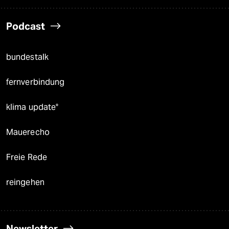
Podcast
bundestalk
fernverbindung
klima update°
Mauerecho
Freie Rede
reingehen
Newsletter