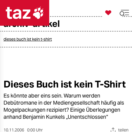

taz zahl ich
archiv-artikel

taz zahl ich
taz zahl ich
dieses buch ist kein t-shirt
themen
politik
öko
Dieses Buch ist kein T-Shirt
gesellschaft
Es könnte aber eins sein. Warum werden
Debütromane in der Mediengesellschaft häufig als
kultur
Mogelpackungen rezipiert? Einige Überlegungen
anhand Benjamin Kunkels „Unentschlossen“
sport
10.11.2006
0:00 Uhr
teilen