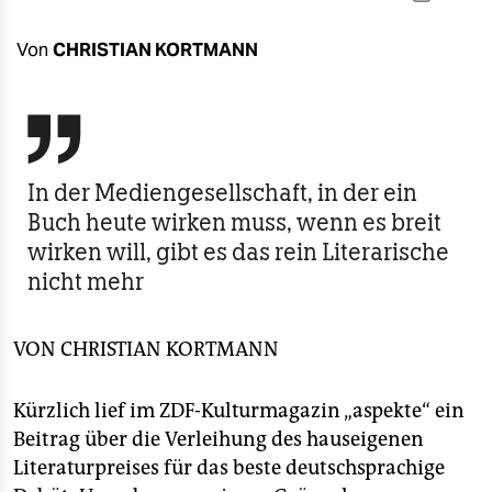
berlin
nord
Von
CHRISTIAN KORTMANN
wahrheit

verlag
In der Mediengesellschaft, in der ein
verlag
Buch heute wirken muss, wenn es breit
veranstaltungen
wirken will, gibt es das rein Literarische
nicht mehr
shop
fragen & hilfe
VON
CHRISTIAN KORTMANN
unterstützen
Kürzlich lief im ZDF-Kulturmagazin „aspekte“ ein
abo
Beitrag über die Verleihung des hauseigenen
genossenschaft
Literaturpreises für das beste deutschsprachige