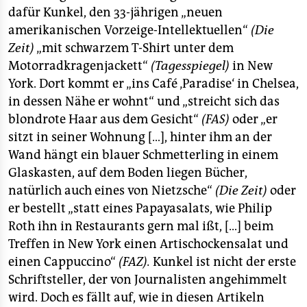
dafür Kunkel, den 33-jährigen „neuen
amerikanischen Vorzeige-Intellektuellen“
(Die
Zeit)
„mit schwarzem T-Shirt unter dem
Motorradkragenjackett“
(Tagesspiegel)
in New
York. Dort kommt er „ins Café ‚Paradise‘ in Chelsea,
in dessen Nähe er wohnt“ und „streicht sich das
blondrote Haar aus dem Gesicht“
(FAS)
oder „er
sitzt in seiner Wohnung […], hinter ihm an der
Wand hängt ein blauer Schmetterling in einem
Glaskasten, auf dem Boden liegen Bücher,
natürlich auch eines von Nietzsche“
(Die Zeit)
oder
er bestellt „statt eines Papayasalats, wie Philip
Roth ihn in Restaurants gern mal ißt, […] beim
Treffen in New York einen Artischockensalat und
einen Cappuccino“
(FAZ).
Kunkel ist nicht der erste
Schriftsteller, der von Journalisten angehimmelt
wird. Doch es fällt auf, wie in diesen Artikeln