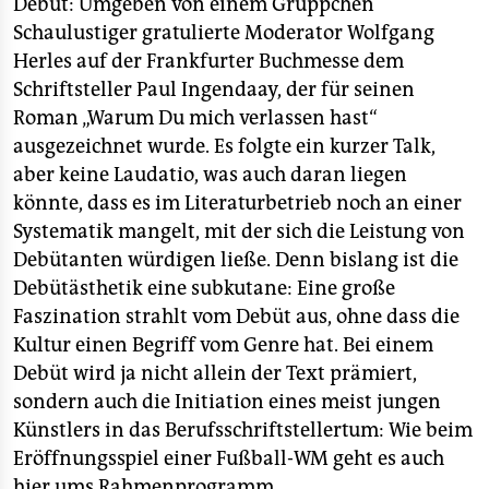
Debüt: Umgeben von einem Grüppchen
epaper login
Schaulustiger gratulierte Moderator Wolfgang
Herles auf der Frankfurter Buchmesse dem
Schriftsteller Paul Ingendaay, der für seinen
Roman „Warum Du mich verlassen hast“
ausgezeichnet wurde. Es folgte ein kurzer Talk,
aber keine Laudatio, was auch daran liegen
könnte, dass es im Literaturbetrieb noch an einer
Systematik mangelt, mit der sich die Leistung von
Debütanten würdigen ließe. Denn bislang ist die
Debütästhetik eine subkutane: Eine große
Faszination strahlt vom Debüt aus, ohne dass die
Kultur einen Begriff vom Genre hat. Bei einem
Debüt wird ja nicht allein der Text prämiert,
sondern auch die Initiation eines meist jungen
Künstlers in das Berufsschriftstellertum: Wie beim
Eröffnungsspiel einer Fußball-WM geht es auch
hier ums Rahmenprogramm.