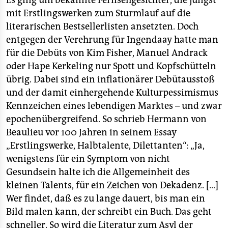
Es ging um bekannte Fernsehgesichter, die jüngst
mit Erstlingswerken zum Sturmlauf auf die
literarischen Bestsellerlisten ansetzten. Doch
entgegen der Verehrung für Ingendaay hatte man
für die Debüts von Kim Fisher, Manuel Andrack
oder Hape Kerkeling nur Spott und Kopfschütteln
übrig. Dabei sind ein inflationärer Debütausstoß
und der damit einhergehende Kulturpessimismus
Kennzeichen eines lebendigen Marktes – und zwar
epochenübergreifend. So schrieb Hermann von
Beaulieu vor 100 Jahren in seinem Essay
„Erstlingswerke, Halbtalente, Dilettanten“: „Ja,
wenigstens für ein Symptom von nicht
Gesundsein halte ich die Allgemeinheit des
kleinen Talents, für ein Zeichen von Dekadenz. […]
Wer findet, daß es zu lange dauert, bis man ein
Bild malen kann, der schreibt ein Buch. Das geht
schneller. So wird die Literatur zum Asyl der