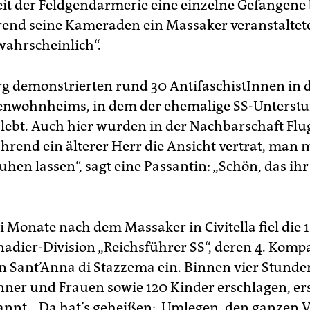
it der Feldgendarmerie eine einzelne Gefangene
end seine Kameraden ein Massaker veranstaltete
wahrscheinlich“.
 demonstrierten rund 30 AntifaschistInnen in 
renwohnheims, in dem der ehemalige SS-Unterst
 lebt. Auch hier wurden in der Nachbarschaft Flu
ährend ein älterer Herr die Ansicht vertrat, man 
hen lassen“, sagt eine Passantin: „Schön, das ihr
 Monate nach dem Massaker in Civitella fiel die 1
adier-Division „Reichsführer SS“, deren 4. Kompa
in Sant’Anna di Stazzema ein. Binnen vier Stunden
ner und Frauen sowie 120 Kinder erschlagen, er
annt. „Da hat’s geheißen: ‚Umlegen, den ganzen Ve