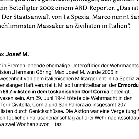
ein Beteiligter 2002 einem ARD-Reporter. „Das ist
“ Der Staatsanwalt von La Spezia, Marco nennt S
schlimmsten Massaker an Zivilisten in Italien“.
x Josef M.
 in Bremen lebende ehemalige Unteroffizier der Wehrmachts
ision „Hermann Göring“ Max Josef M. wurde 2006 in
esenheit von dem italienischen Militärgericht in La Spezia z
enslanger Haft verurteilt. M. soll unmittelbar an der
Ermordu
 59 Zivilisten in dem toskanischen Dorf Cornia
beteiligt
esen sein. Am 29. Juni 1944 tötete die Wehrmacht in den
fern Civitella, Cornia und San Pancrazio insgesamt 207
ilisten durch Genickschüsse. Die Aktion war eine Vergeltung f
nen tödlichen Partisanenanschlag auf drei Wehrmachtssoldat
wa zwei Wochen zuvor.
taz