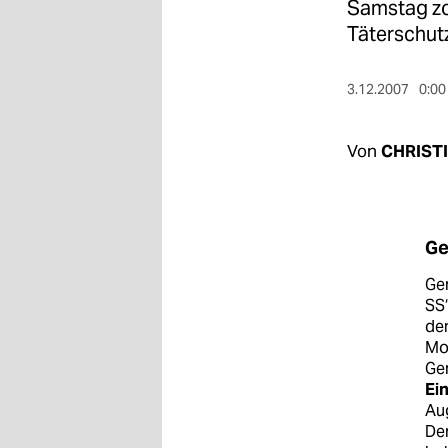
berlin
Samstag zog
Täterschutz
nord
wahrheit
3.12.2007
0:00
verlag
Von
CHRIST
verlag
veranstaltungen
Ge
shop
Ger
fragen & hilfe
SS
dem
unterstützen
Mo
Ger
abo
Ei
Aug
genossenschaft
Der