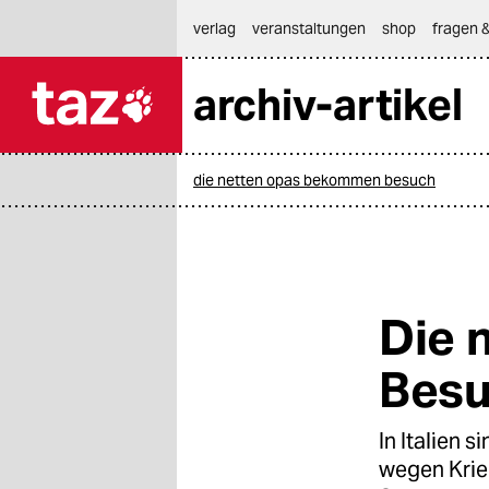
hautnavigation anspringen
hauptinhalt anspringen
footer anspringen
verlag
veranstaltungen
shop
fragen &
archiv-artikel

taz zahl ich
taz zahl ich
die netten opas bekommen besuch
themen
politik
öko
Die 
gesellschaft
Bes
kultur
In Italien
sport
wegen Krie