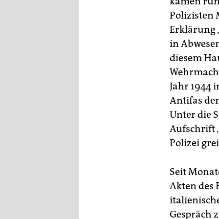
kamen run
Polizisten
Erklärung 
in Abwesen
diesem Hau
Wehrmachts
Jahr 1944 
Antifas de
Unter die 
Aufschrift
Polizei grei
Seit Monat
Akten des F
italienisc
Gespräch z