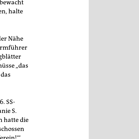
 bewacht
n, halte
der Nähe
urmführer
gblätter
müsse „das
 das
6. SS-
nie S.
 hatte die
schossen
rein!‘“,