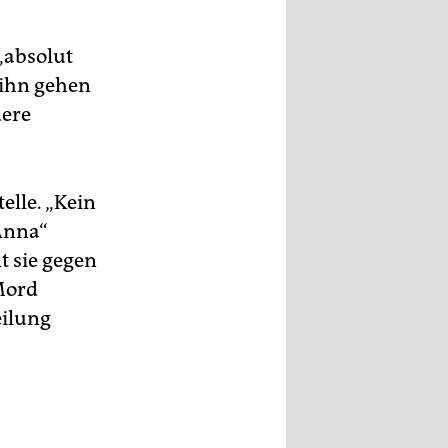
 „absolut
 ihn gehen
dere
elle. „Kein
’Anna“
t sie gegen
Mord
eilung