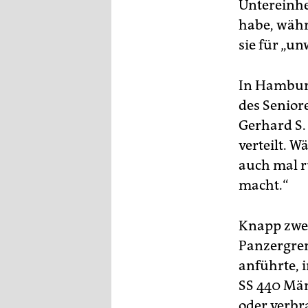
Untereinhe
habe, währ
sie für „un
In Hamburg
des Senio
Gerhard S.
verteilt. W
auch mal ru
macht.“
Knapp zwei
Panzergren
anführte, 
SS 440 Män
oder verbr