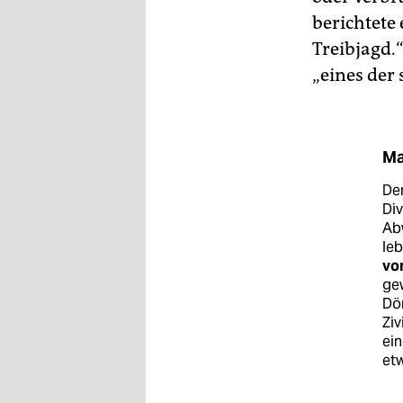
berichtete 
Treibjagd.
„eines der 
Ma
Der
Div
Abw
leb
von
gew
Dör
Ziv
ei
et