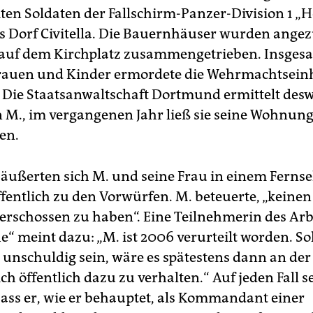
ten Soldaten der Fallschirm-Panzer-Division 1 
s Dorf Civitella. Die Bauernhäuser wurden angez
auf dem Kirchplatz zusammengetrieben. Insges
auen und Kinder ermordete die Wehrmachtseinhe
 Die Staatsanwaltschaft Dortmund ermittelt desw
 M., im vergangenen Jahr ließ sie seine Wohnun
en.
ußerten sich M. und seine Frau in einem Ferns
ffentlich zu den Vorwürfen. M. beteuerte, „keinen
rschossen zu haben“. Eine Teilnehmerin des Arb
“ meint dazu: „M. ist 2006 verurteilt worden. Sol
 unschuldig sein, wäre es spätestens dann an der 
ch öffentlich dazu zu verhalten.“ Auf jeden Fall se
ass er, wie er behauptet, als Kommandant einer