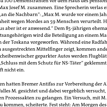
d 100 Demonstranten vor dem Haus des pension
 Max Josef M. zusammen. Eine Sprecherin verlas e
„an die Nachbarn“: „Max M. wurde vor einem Jahr
heit wegen Mordes an 59 Menschen verurteilt. Hi
s aber ist er anwesend.“ Dem 85-jährigen ehema
angehörigen wird die Beteiligung an einem Ma
in der Toskana vorgeworfen. Während eine Radfa
n ausgestreckten Mittelfinger zeigt, kommen and
Scheibenwischer geparkter Autos werden Flugblät
 „Schluss mit dem Schutz für NS-Täter“ geklemmt
ft nicht ein.
en hatten Bremer Antifas zur Vorbereitung der A
alles M. gesichtet und dabei vergeblich versucht,
hen Prozessakten zu gelangen. Ein Versuch, mit M.
u kommen, scheiterte. Fest steht: Am Morgen des 