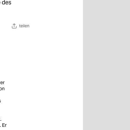
e des
teilen
rer
on
s
.
. Er