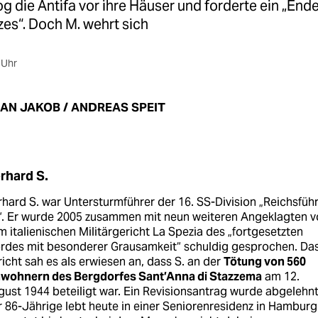
 die Antifa vor ihre Häuser und forderte ein „End
es“. Doch M. wehrt sich
 Uhr
IAN JAKOB / ANDREAS SPEIT
rhard S.
hard S. war Untersturmführer der 16. SS-Division „Reichsfüh
“. Er wurde 2005 zusammen mit neun weiteren Angeklagten v
 italienischen Militärgericht La Spezia des „fortgesetzten
rdes mit besonderer Grausamkeit“ schuldig gesprochen. Da
icht sah es als erwiesen an, dass S. an der
Tötung von 560
nwohnern des Bergdorfes Sant’Anna di Stazzema
am 12.
ust 1944 beteiligt war. Ein Revisionsantrag wurde abgelehnt
 86-Jährige lebt heute in einer Seniorenresidenz in Hamburg