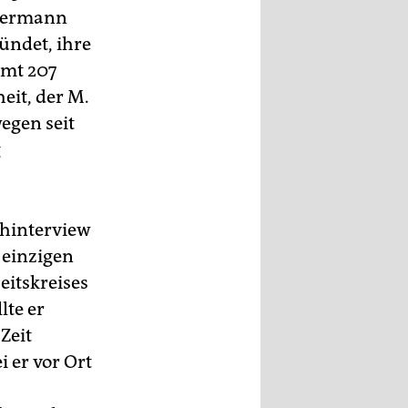
„Hermann
ündet, ihre
amt 207
it, der M.
egen seit
g
ehinterview
 einzigen
eitskreises
lte er
Zeit
i er vor Ort