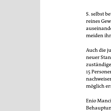
S. selbst b
reines Gew
auseinand
meiden ihn“
Auch die ju
neuer Stan
zuständigen
15 Persone
nachweisen
möglich er
Enio Manci
Behauptung