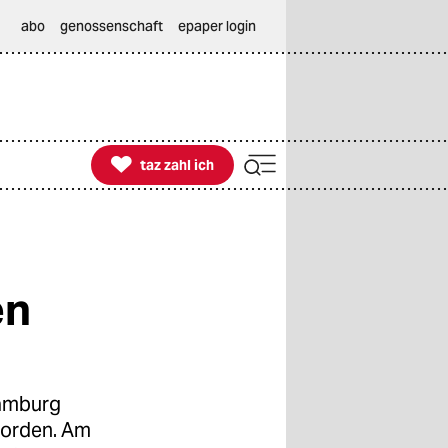
abo
genossenschaft
epaper login

taz zahl ich
taz zahl ich
en
Hamburg
worden. Am