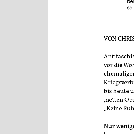
epaper login
beh
se
VON
CHRI
Antifasch
vor die Wo
ehemaligen
Kriegsverb
bis heute 
‚netten Op
„Keine Ruh
Nur wenige