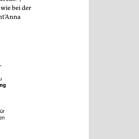
 wie bei der
ant’Anna
-
u
ng
ür
en