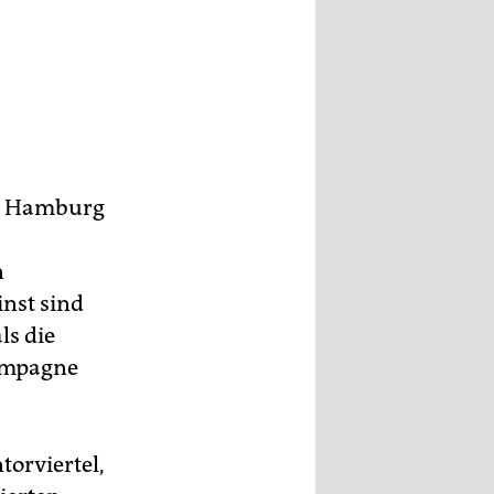
nd Hamburg
n
inst sind
ls die
Kampagne
torviertel,