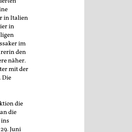
ierten
ine
 in Italien
er in
ligen
ssaker im
hrerin den
ere näher.
ter mit der
. Die
ktion die
 an die
 ins
29. Juni