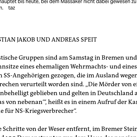
auptet bis heute, bei dem Massaker nicht dabei gewesen zu
in.
taz
STIAN JAKOB
UND
ANDREAS SPEIT
istische Gruppen sind am Samstag in Bremen u
hnsitze eines ehemaligen Wehrmachts- und eines
 SS-Angehörigen gezogen, die im Ausland wege
rechen verurteilt worden sind. „Die Mörder von e
unbehelligt geblieben und gelten in Deutschland a
as von nebenan‘“, heißt es in einem Aufruf der 
e für NS-Kriegsverbrecher“.
 Schritte von der Weser entfernt, im Bremer Stein