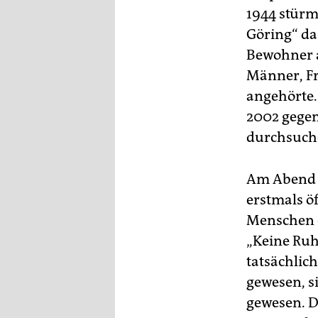
1944 stürm
Göring“ da
Bewohner 
Männer, Fr
angehörte.
2002 gegen
durchsuch
Am Abend ä
erstmals ö
Menschen e
„Keine Ruhe
tatsächlich
gewesen, si
gewesen. D