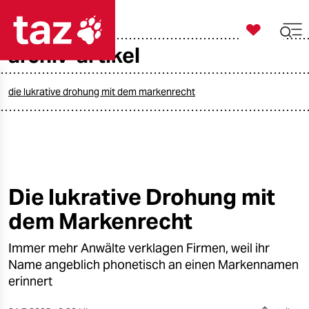

taz zahl ich
archiv-artikel

taz zahl ich
taz zahl ich
die lukrative drohung mit dem markenrecht
themen
politik
öko
Die lukrative Drohung mit
dem Markenrecht
gesellschaft
Immer mehr Anwälte verklagen Firmen, weil ihr
kultur
Name angeblich phonetisch an einen Markennamen
sport
erinnert