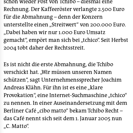
epaper login
schon wieder Post von Tchibo – diesmal eine
Rechnung. Der Kaffeeröster verlangte 2.500 Euro
für die Abmahnung – denn der Konzern
unterstellte einen „Streitwert“ von 200.000 Euro.
„Dabei haben wir nur 1.000 Euro Umsatz
gemacht“, empört man sich bei „tchico“. Seit Herbst
2004 tobt daher der Rechtsstreit.
Es ist nicht die erste Abmahnung, die Tchibo
verschickt hat. „Wir müssen unseren Namen
schützen“, sagt Unternehmenssprecher Joachim
Andreas Klähn. Für ihn ist es eine „klare
Provokation“, eine Internet-Suchmaschine „tchico“
zu nennen. In einer Auseinandersetzung mit dem
Berliner Café „cibo matto“ bekam Tchibo Recht –
das Café nennt sich seit dem 1. Januar 2005 nun
„C. Matto“.