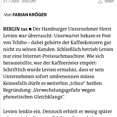
berlin
21.7.2005
0:00 Uhr
teilen
nord
Von
FABIAN KRÖGER
wahrheit
BERLIN
taz ■
Der Hamburger Unternehmer Horst
verlag
Levien war überrascht: Unerwartet bekam er Post
von Tchibo – dabei gehörte der Kaffeekonzern gar
verlag
nicht zu seinen Kunden. Schließlich betrieb Levien
nur eine Internet-Preissuchmaschine. Wie sich
veranstaltungen
herausstellte, war der Kaffeeröster empört:
shop
Schriftlich wurde Levien ermahnt, dass er sein
Unternehmen sofort umbenennen müsse.
fragen & hilfe
Keinesfalls dürfe es weiterhin „tchico“ heißen.
unterstützen
Begründung: „Verwechslungsgefahr wegen
phonetischen Gleichklangs“.
abo
genossenschaft
Levien lenkte ein. Dennoch erhielt er wenig später