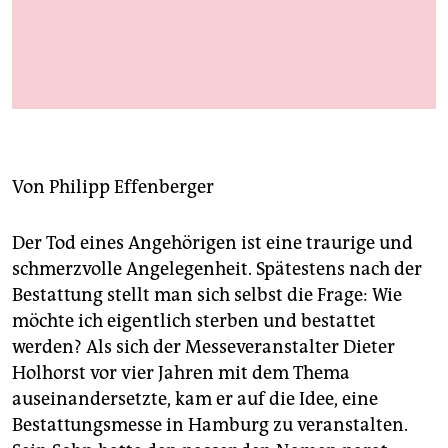
berlin
nord
Ruhen unter Blätterdach: Urne im „Friedwald“
wahrheit
Foto: FriedWald GmbH
verlag
verlag
Von
Philipp Effenberger
veranstaltungen
Der Tod eines Angehörigen ist eine traurige und
shop
schmerzvolle Angelegenheit. Spätestens nach der
fragen & hilfe
Bestattung stellt man sich selbst die Frage: Wie
möchte ich eigentlich sterben und bestattet
unterstützen
werden? Als sich der Messeveranstalter Dieter
Holhorst vor vier Jahren mit dem Thema
abo
auseinandersetzte, kam er auf die Idee, eine
genossenschaft
Bestattungsmesse in Hamburg zu veranstalten.