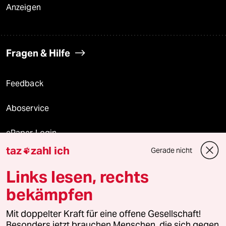
Anzeigen
Fragen & Hilfe
Feedback
Aboservice
ePaper Login
taz
zahl ich
Gerade nicht

Downloads für Abonnierende
Links lesen, rechts
bekämpfen
© 2026 taz Verlags und Vertriebs GmbH
Mit doppelter Kraft für eine offene Gesellschaft!
Alle Rechte vorbehalten. Bei rechtlichen Fragen oder für Genehmigungen
wenden Sie sich bitte an
lizenzen@taz.de
Besonders jetzt brauchen Menschen, die sich gegen