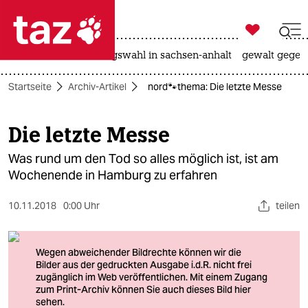

taz zahl ich
hitze
surfen
landtagswahl in sachsen-anhalt
gewalt gegen

taz zahl ich
Startseite
Archiv-Artikel
nord🐾thema: Die letzte Messe
taz zahl ich
themen
Die letzte Messe
politik
Was rund um den Tod so alles möglich ist, ist am
Wochenende in Hamburg zu erfahren
öko
10.11.2018
0:00 Uhr
teilen
gesellschaft
kultur
sport