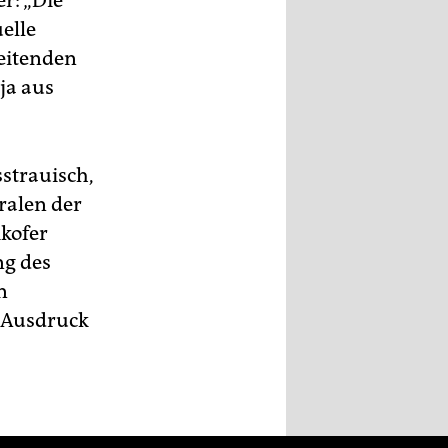
er: „Die
elle
beitenden
ja aus
strauisch,
ralen der
kofer
ng des
n
 Ausdruck