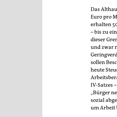
Das Althau
Euro pro Mo
erhalten 5
– bis zu e
dieser Gre
und zwar m
Geringverd
sollen Bes
heute Steu
Arbeitsber
IV-Satzes –
„Bürger ne
sozial abge
um Arbeit