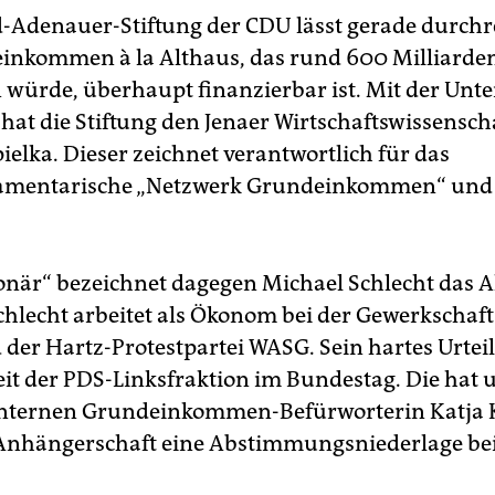
-Adenauer-Stiftung der CDU lässt gerade durchr
inkommen à la Althaus, das rund 600 Milliarde
n würde, überhaupt finanzierbar ist. Mit der Un
hat die Stiftung den Jenaer Wirtschaftswissensch
ielka. Dieser zeichnet verantwortlich für das
amentarische „Netzwerk Grundeinkommen“ und i
ionär“ bezeichnet dagegen Michael Schlecht das A
chlecht arbeitet als Ökonom bei der Gewerkschaft
d der Hartz-Protestpartei WASG. Sein hartes Urteil
it der PDS-Linksfraktion im Bundestag. Die hat 
iinternen Grundeinkommen-Befürworterin Katja 
Anhängerschaft eine Abstimmungsniederlage be