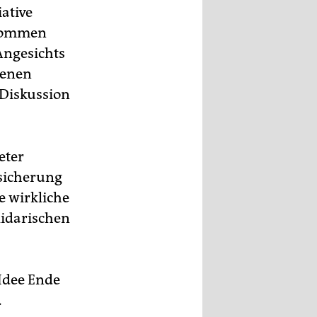
ative
nkommen
Angesichts
renen
 Diskussion
eter
ssicherung
e wirkliche
lidarischen
 Idee Ende
.