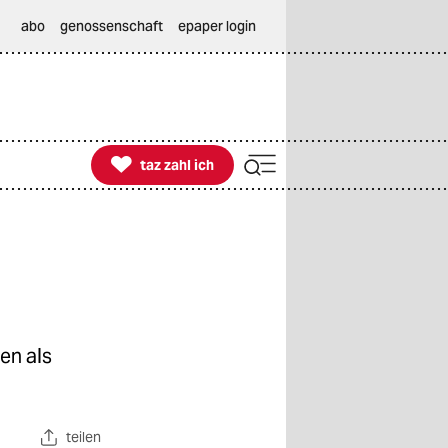
abo
genossenschaft
epaper login

taz zahl ich
taz zahl ich
en als
teilen