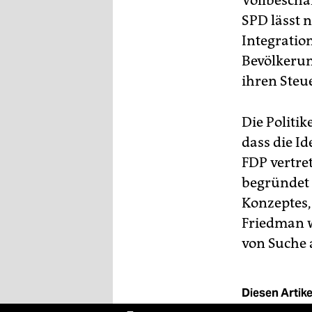
Vollbeschäf
SPD lässt n
Integration
Bevölkerun
ihren Steu
Die Politi
dass die I
FDP vertre
begründet 
Konzeptes,
Friedman 
von Suche a
Diesen Artikel