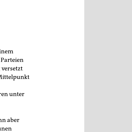
einem
 Parteien
versetzt
ittelpunkt
ren unter
ihn aber
rünen