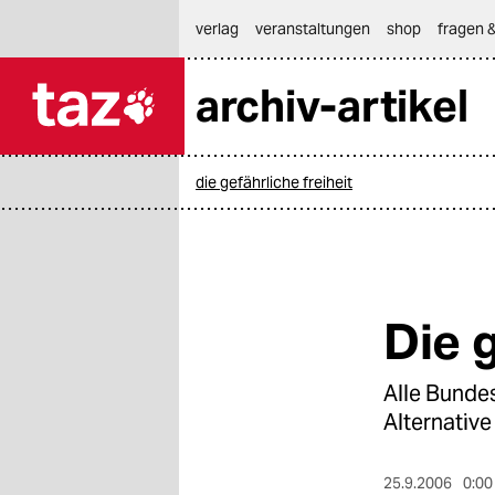
hautnavigation anspringen
hauptinhalt anspringen
footer anspringen
verlag
veranstaltungen
shop
fragen &
archiv-artikel

taz zahl ich
taz zahl ich
die gefährliche freiheit
themen
politik
öko
Die 
gesellschaft
Alle Bunde
kultur
Alternativ
sport
25.9.2006
0:00