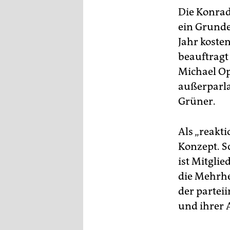
Die Konrad
ein Grunde
Jahr koste
beauftragt 
Michael Op
außerparl
Grüner.
Als „reakt
Konzept. S
ist Mitglie
die Mehrhe
der parte
und ihrer 