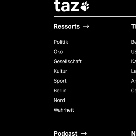
taz

Ressorts
T
Politik
B
Öko
U
Gesellschaft
K
Kultur
L
Sport
A
Berlin
C
Nord
Wahrheit
Podcast
N