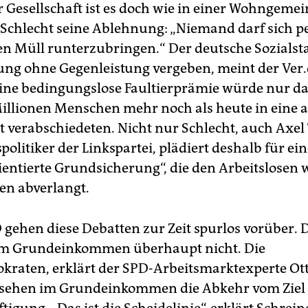
 Gesellschaft ist es doch wie in einer Wohngemei
Schlecht seine Ablehnung: „Niemand darf sich 
en Müll runterzubringen.“ Der deutsche Sozialst
tung ohne Gegenleistung vergeben, meint der Ver.
ne bedingungslose Faultierprämie würde nur da
Millionen Menschen mehr noch als heute in eine a
t verabschiedeten. Nicht nur Schlecht, auch Axel 
politiker der Linkspartei, plädiert deshalb für ei
ientierte Grundsicherung“, die den Arbeitslosen 
len abverlangt.
 gehen diese Debatten zur Zeit spurlos vorüber. 
vom Grundeinkommen überhaupt nicht. Die
kraten, erklärt der SPD-Arbeitsmarktexperte O
 sehen im Grundeinkommen die Abkehr vom Ziel