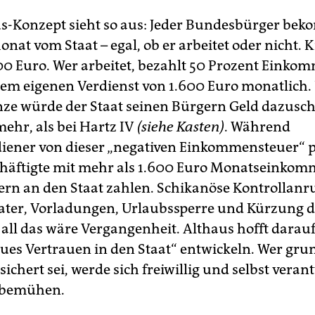
s-Konzept sieht so aus: Jeder Bundesbürger be
nat vom Staat – egal, ob er arbeitet oder nicht. 
00 Euro. Wer arbeitet, bezahlt 50 Prozent Einko
inem eigenen Verdienst von 1.600 Euro monatlich.
nze würde der Staat seinen Bürgern Geld dazusch
ehr, als bei Hartz IV
(siehe Kasten)
. Während
iener von dieser „negativen Einkommensteuer“ pr
chäftigte mit mehr als 1.600 Euro Monatseinkom
ern an den Staat zahlen. Schikanöse Kontrollanr
ater, Vorladungen, Urlaubssperre und Kürzung d
 all das wäre Vergangenheit. Althaus hofft darauf
ues Vertrauen in den Staat“ entwickeln. Wer gru
sichert sei, werde sich freiwillig und selbst veran
 bemühen.