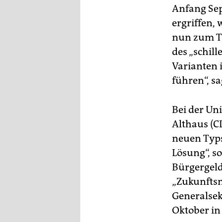
epaper login
Anfang Sep
ergriffen,
nun zum Th
des „schil
Varianten 
führen“, sa
Bei der Un
Althaus (C
neuen Typs
Lösung“, s
Bürgergeld
„Zukunftsm
Generalsek
Oktober in