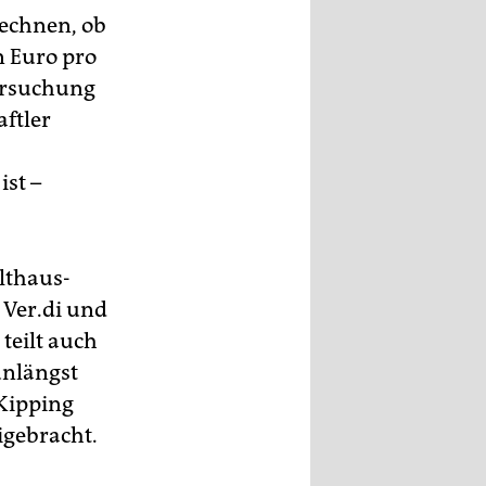
echnen, ob
n Euro pro
tersuchung
aftler
st –
lthaus-
 Ver.di und
 teilt auch
unlängst
Kipping
igebracht.