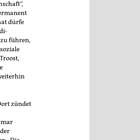
nschaft“,
permanent
aat dürfe
di-
zu führen,
soziale
Troost,
ne
weiterhin
Dort zündet
ttmar
 der