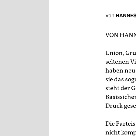
berlin
nord
Von
HANNES
wahrheit
VON
HANN
verlag
Union, Grü
verlag
seltenen V
veranstaltungen
haben neue
shop
sie das s
steht der 
fragen & hilfe
Basissiche
unterstützen
Druck geset
abo
Die Parteis
genossenschaft
nicht komp