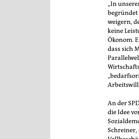
„In unserer
begründet 
weigern, d
keine Leis
Ökonom. Ei
dass sich 
Parallelwel
Wirtschafts
„bedarfsor
Arbeitswil
An der SPD
die Idee 
Sozialdemo
Schreiner,