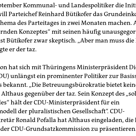
tember Kommunal- und Landespolitiker die Initi
 will Parteichef Reinhard Bütikofer das Grundei
ema des Parteitages in zwei Monaten machen. 
lernden Konzeptes“ mit seinen häufig unausgego
ist Bütikofer zwar skeptisch. „Aber man muss die
gte er der taz.
ion hat sich mit Thüringens Ministerpräsident Di
DU) unlängst ein prominenter Politiker zur Basi
 bekannt. „Die Betreuungsbürokratie bietet kein
o Althaus gegenüber der taz. Sein Konzept des „so
es“ hält der CDU-Ministerpräsident für ein
odell der pluralistischen Gesellschaft“. CDU-
retär Ronald Pofalla hat Althaus eingeladen, die
 der CDU-Grundsatzkommission zu präsentieren