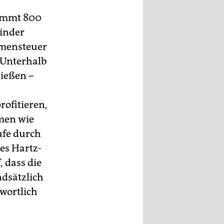
kommt 800
Kinder
mmensteuer
 Unterhalb
ießen –
ofitieren,
men wie
ufe durch
es Hartz-
, dass die
ndsätzlich
twortlich