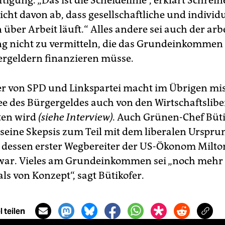
tigung. „Das ist die Scheidelinie“, erklärt Schrein
icht davon ab, dass gesellschaftliche und individu
 über Arbeit läuft.“ Alles andere sei auch der ar
g nicht zu vermitteln, die das Grundeinkommen 
ergeldern finanzieren müsse.
ker von SPD und Linkspartei macht im Übrigen mis
dee des Bürgergeldes auch von den Wirtschaftslibe
ten wird
(siehe Interview).
Auch Grünen-Chef Büti
seine Skepsis zum Teil mit dem liberalen Urspru
 dessen erster Wegbereiter der US-Ökonom Milto
war. Vieles am Grundeinkommen sei „noch mehr
ls von Konzept“, sagt Bütikofer.
 teilen