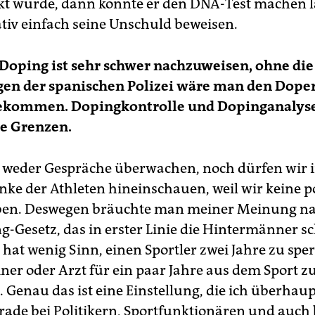
kt wurde, dann könnte er den DNA-Test machen l
ativ einfach seine Unschuld beweisen.
Doping ist sehr schwer nachzuweisen, ohne die
en der spanischen Polizei wäre man den Doper
gekommen. Dopingkontrolle und Dopinganalys
re Grenzen.
 weder Gespräche überwachen, noch dürfen wir 
nke der Athleten hineinschauen, weil wir keine po
ben. Deswegen bräuchte man meiner Meinung na
g-Gesetz, das in erster Linie die Hintermänner 
s hat wenig Sinn, einen Sportler zwei Jahre zu spe
iner oder Arzt für ein paar Jahre aus dem Sport z
 Genau das ist eine Einstellung, die ich überhaup
erade bei Politikern, Sportfunktionären und auch 