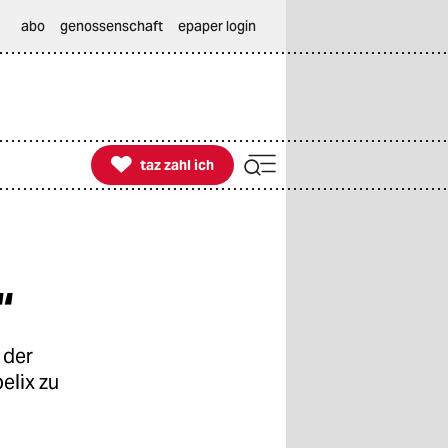
abo
genossenschaft
epaper login

taz zahl ich
taz zahl ich
“
 der
elix zu