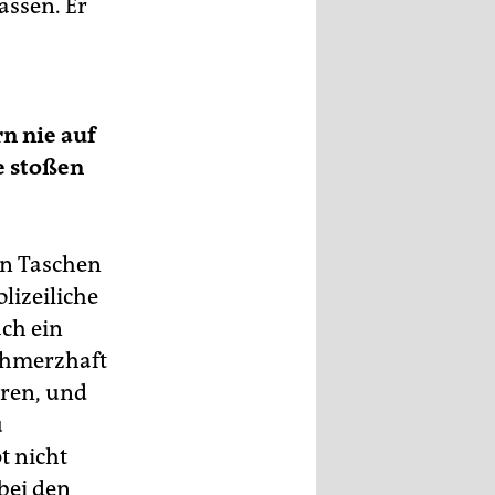
assen. Er
n nie auf
e stoßen
in Taschen
lizeiliche
ch ein
schmerzhaft
rren, und
u
t nicht
bei den