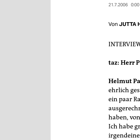
berlin
21.7.2006
0:00
nord
Von
JUTTA 
wahrheit
verlag
INTERVIE
verlag
taz: Herr 
veranstaltungen
shop
Helmut Pa
ehrlich ges
fragen & hilfe
ein paar R
unterstützen
ausgerechn
haben, von
abo
Ich habe gr
genossenschaft
irgendeine