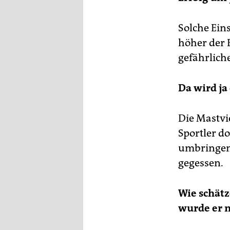
Solche Eins
höher der 
gefährlich
Da wird ja
Die Mastvi
Sportler d
umbringen 
gegessen.
Wie schätz
wurde er n