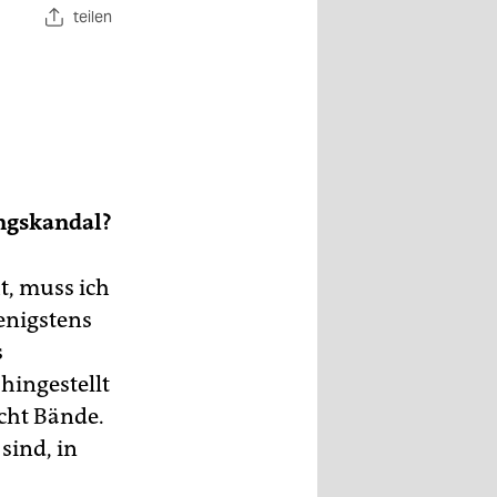
teilen
ingskandal?
ht, muss ich
wenigstens
s
hingestellt
cht Bände.
 sind, in