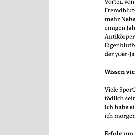
Vorteil vo
Fremdblut-
mehr Neben
einigen Ja
Antikörper
Eigenblutb
der 70er-Ja
Wissen vie
Viele Spor
tödlich sei
Ich habe ei
ich morgen
Erfolg um 