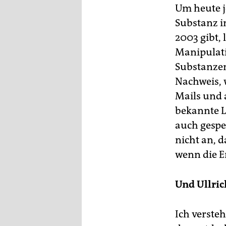
Um heute j
Substanz i
2003 gibt,
Manipulati
Substanzen.
Nachweis, 
Mails und 
bekannte L
auch gespe
nicht an, 
wenn die E
Und Ullric
Ich versteh