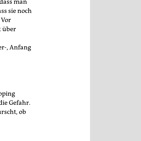
, dass man
ss sie noch
 Vor
t über
er-, Anfang
oping
die Gefahr.
urscht, ob