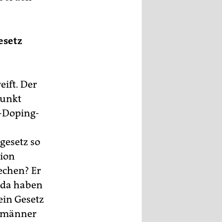
esetz
eift. Der
punkt
i-Doping-
gesetz so
tion
echen? Er
 da haben
ein Gesetz
ermänner