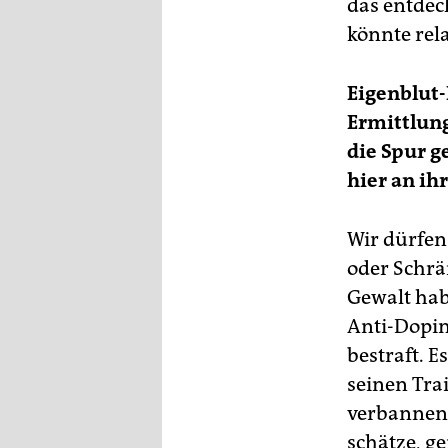
das entdec
könnte rel
Eigenblut-
Ermittlung
die Spur 
hier an ih
Wir dürfen
oder Schrä
Gewalt ha
Anti-Dopin
bestraft. E
seinen Tra
verbannen.
schätze, g