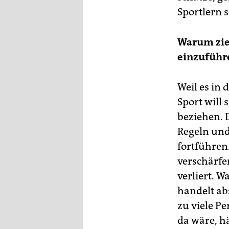
Sportlern 
Warum zier
einzuführ
Weil es in
Sport will
beziehen. D
Regeln und
fortführen
verschärfen
verliert. 
handelt ab
zu viele Pe
da wäre, h