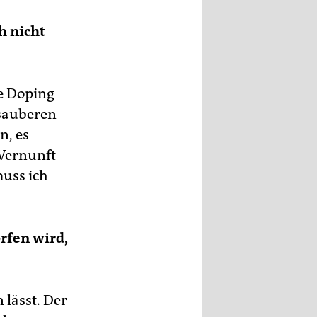
h nicht
e Doping
 sauberen
n, es
 Vernunft
muss ich
orfen wird,
 lässt. Der