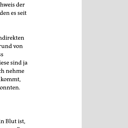
hweis der
en es seit
indirekten
grund von
ss
ese sind ja
 Ich nehme
onkommt,
konnten.
n Blut ist,