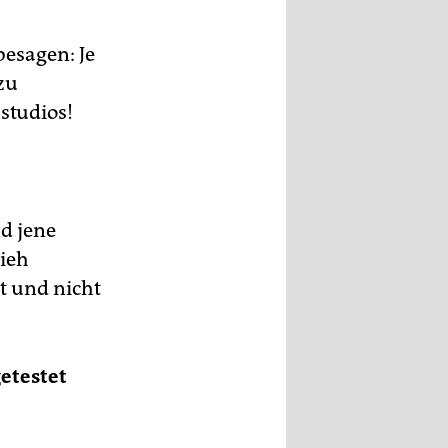
besagen: Je
zu
studios!
d jene
vieh
t und nicht
getestet