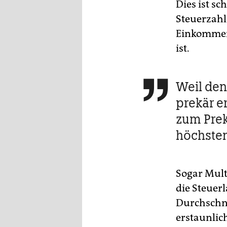
Dies ist sc
Steuerzahl
Einkommen
ist.
Weil den

prekär e
zum Prek
höchsten
Sogar Mult
die Steuer
Durchschni
erstaunlic