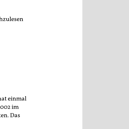
s
hzulesen
hat einmal
2002 im
ten. Das