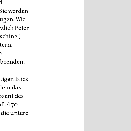
d
Sie werden
augen. Wie
zlich Peter
schine“,
tern.
e
 beenden.
tigen Blick
lein das
ozent des
tel 70
 die untere