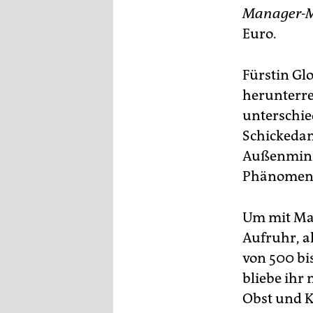
epaper login
Manager-
Euro.
Fürstin Glo
herunterre
unterschie
Schickedan
Außenminis
Phänomen: 
Um mit Mad
Aufruhr, a
von 500 bi
bliebe ihr
Obst und K