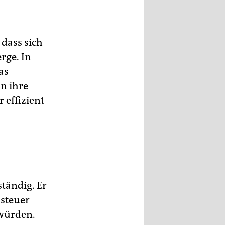
 dass sich
rge. In
as
an ihre
r effizient
ständig. Er
nsteuer
 würden.