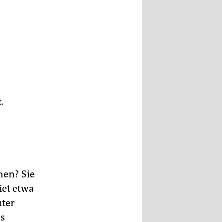
,
hen? Sie
iet etwa
uter
as