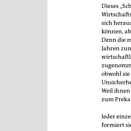
Dieses „Sc
Wirtschaft
sich heraus
können, ab
Denn die m
Jahren zum
wirtschaft
zugenommen
obwohl sie
Unsicherhe
Weil ihnen
zum Prekar
Jeder einz
formiert si