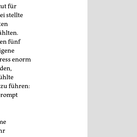
ut für
i stellte
ten
ählten.
en fünf
eigene
tress enorm
den,
ühlte
 zu führen:
 prompt
mme
hr