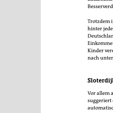
Besserverd
Trotzdem ir
hinter jed
Deutschlan
Einkommen 
Kinder vere
nach unten
Sloterdij
Vor allem a
suggeriert
automatisc