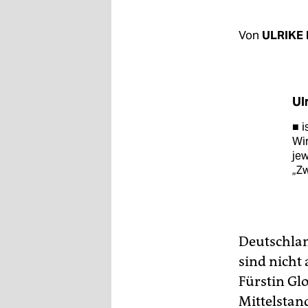
berlin
nord
Von
ULRIKE
wahrheit
verlag
Ul
verlag
■ i
Wir
veranstaltungen
jew
„Z
shop
fragen & hilfe
unterstützen
Deutschland
abo
sind nicht 
Fürstin Gl
genossenschaft
Mittelstand