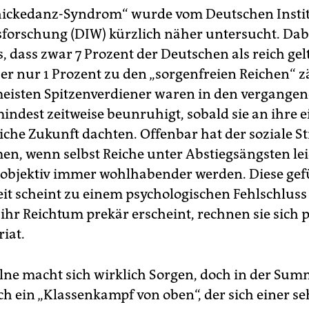
hickedanz-Syndrom“ wurde vom Deutschen Instit
sforschung (DIW) kürzlich näher untersucht. Dabe
, dass zwar 7 Prozent der Deutschen als reich gel
er nur 1 Prozent zu den „sorgenfreien Reichen“ z
eisten Spitzenverdiener waren in den vergangen
indest zeitweise beunruhigt, sobald sie an ihre 
liche Zukunft dachten. Offenbar hat der soziale S
, wenn selbst Reiche unter Abstiegsängsten lei
 objektiv immer wohlhabender werden. Diese gef
it scheint zu einem psychologischen Fehlschluss
 ihr Reichtum prekär erscheint, rechnen sie sich
iat.
elne macht sich wirklich Sorgen, doch in der Su
ch ein „Klassenkampf von oben“, der sich einer se