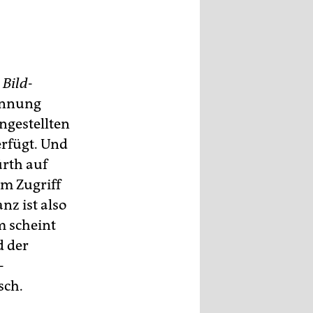
m
Bild
-
rennung
ngestellten
erfügt. Und
ürth auf
em Zugriff
nz ist also
m scheint
d der
-
sch.