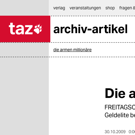
hautnavigation anspringen
hauptinhalt anspringen
footer anspringen
verlag
veranstaltungen
shop
fragen &
archiv-artikel

taz zahl ich
taz zahl ich
die armen millionäre
themen
politik
öko
Die 
gesellschaft
FREITAGSC
kultur
Geldelite b
sport
30.10.2009
0:0