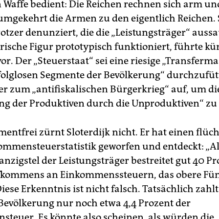
Waffe bedient: Die Reichen rechnen sich arm un
mgekehrt die Armen zu den eigentlich Reichen. 
otzer denunziert, die die „Leistungsträger“ auss
rische Figur prototypisch funktioniert, führte kür
vor. Der „Steuerstaat“ sei eine riesige „Transferma
folglosen Segmente der Bevölkerung“ durchzufüt
 er zum „antifiskalischen Bürgerkrieg“ auf, um di
g der Produktiven durch die Unproduktiven“ zu
ntfrei zürnt Sloterdijk nicht. Er hat einen flüch
kommensteuerstatistik geworfen und entdeckt: „Al
nzigstel der Leistungsträger bestreitet gut 40 Pr
kommens an Einkommenssteuern, das obere Fünf
iese Erkenntnis ist nicht falsch. Tatsächlich zahlt
 Bevölkerung nur noch etwa 4,4 Prozent der
teuer. Es könnte also scheinen, als würden die