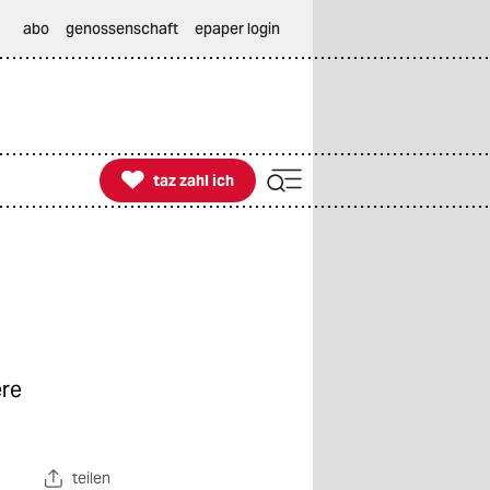
abo
genossenschaft
epaper login

taz zahl ich
taz zahl ich
re
teilen