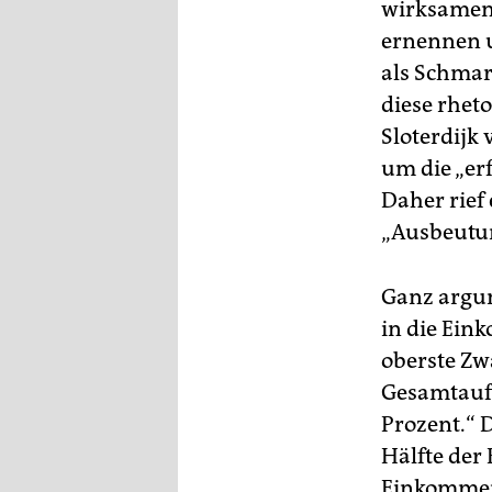
wirksamen 
ernennen u
als Schmar
diese rheto
Sloterdijk 
um die „er
Daher rief
„Ausbeutun
Ganz argume
in die Ein
oberste Zwa
Gesamtauf
Prozent.“ D
Hälfte der
Einkommens