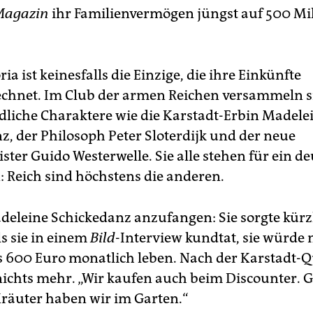
Magazin
ihr Familienvermögen jüngst auf 500 Mi
ria ist keinesfalls die Einzige, die ihre Einkünfte
chnet. Im Club der armen Reichen versammeln s
dliche Charaktere wie die Karstadt-Erbin Madele
z, der Philosoph Peter Sloterdijk und der neue
ter Guido Westerwelle. Sie alle stehen für ein d
Reich sind höchstens die anderen.
eleine Schickedanz anzufangen: Sie sorgte kürzl
ls sie in einem
Bild
-Interview kundtat, sie würde
s 600 Euro monatlich leben. Nach der Karstadt-Qu
 nichts mehr. „Wir kaufen auch beim Discounter. 
räuter haben wir im Garten.“