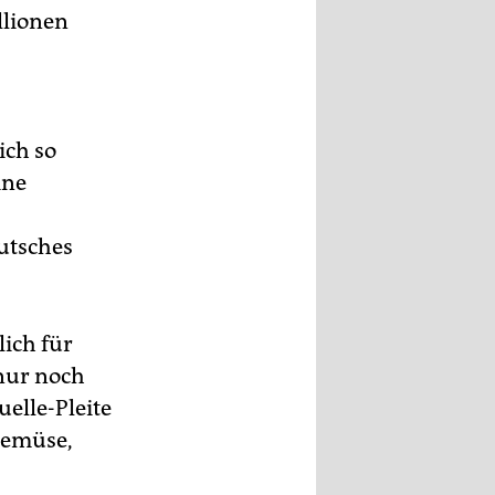
llionen
ich so
ine
eutsches
ich für
 nur noch
elle-Pleite
Gemüse,