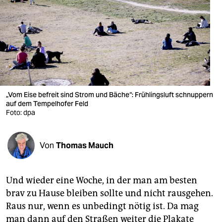
berlin
nord
wahrheit
verlag
verlag
„Vom Eise befreit sind Strom und Bäche“: Frühlingsluft schnuppern
auf dem Tempelhofer Feld
veranstaltungen
Foto: dpa
shop
Von
Thomas Mauch
fragen & hilfe
unterstützen
Und wieder eine Woche, in der man am besten
abo
brav zu Hause bleiben sollte und nicht rausgehen.
genossenschaft
Raus nur, wenn es unbedingt nötig ist. Da mag
man dann auf den Straßen weiter die Plakate