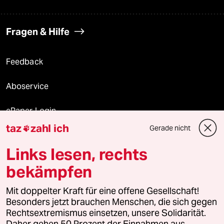
Fragen & Hilfe
Feedback
Aboservice
ePaper Login
taz
zahl ich
Gerade nicht

Downloads für Abonnierende
Links lesen, rechts
bekämpfen
© 2026 taz Verlags und Vertriebs GmbH
Alle Rechte vorbehalten. Bei rechtlichen Fragen oder für Genehmigungen
Mit doppelter Kraft für eine offene Gesellschaft!
wenden Sie sich bitte an
lizenzen@taz.de
Besonders jetzt brauchen Menschen, die sich gegen
Rechtsextremismus einsetzen, unsere Solidarität.