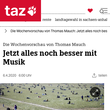

taz zahl ich
hitze
niedrigwasser
rente
landtagswahl in sachsen-anhalt

taz zahl ich
in
Die Wochenvorschau von Thomas Mauch: Jetzt alles noch besse
taz zahl ich
themen
Die Wochenvorschau von Thomas Mauch
Jetzt alles noch besser mit
politik
Musik
öko
6.4.2020
6:00 Uhr
teilen
gesellschaft
kultur
sport