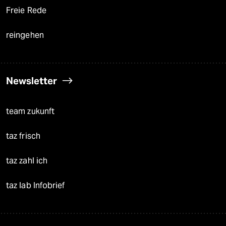
Freie Rede
reingehen
Newsletter
team zukunft
taz frisch
taz zahl ich
taz lab Infobrief