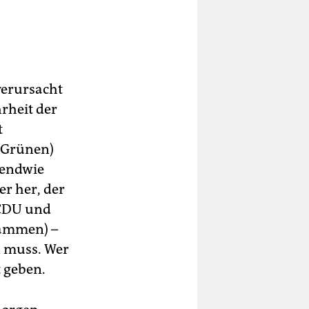
verursacht
hrheit der
t
 Grünen)
gendwie
er her, der
 CDU und
sammen) –
n muss. Wer
t geben.