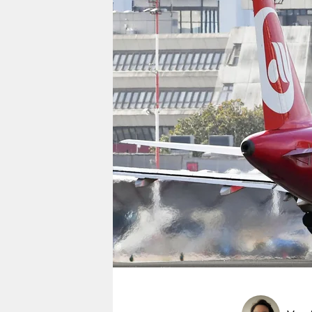
berlin
nord
wahrheit
verlag
verlag
veranstaltungen
shop
fragen & hilfe
unterstützen
abo
genossenschaft