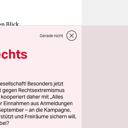
n Blick.
her ist,
Gerade nicht
ass dabei
d das ist
echts
die Zeiten
he
dauern
 dieser
esellschaft! Besonders jetzt
rt gegen Rechtsextremismus
z kooperiert daher mit „Alles
schon mit
ller Einnahmen aus Anmeldungen
 Sonntag
. September – an die Kampagne,
g
rstützt und Freiräume sichern will,
bei?
deren