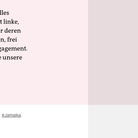
lles
 linke,
ür deren
n, frei
ngagement.
e unsere
#Jamaika