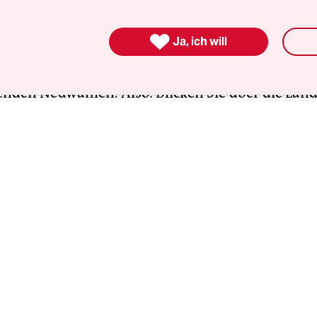
mit der Linken dieser Tage immer mal wieder wac
 der Regierung angestrebte Kreisgebietsreform. Ni

Ja, ich will
dnete gehen da mit. Werden es zu viele, führt da
 Bruch und damit zu – wie in Niedersachsen – re
nden Neuwahlen. Also: Blicken Sie über die Lan