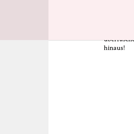
Koalition 
ist die von
SPD-Abgeor
sicher zum
überrasche
hinaus!