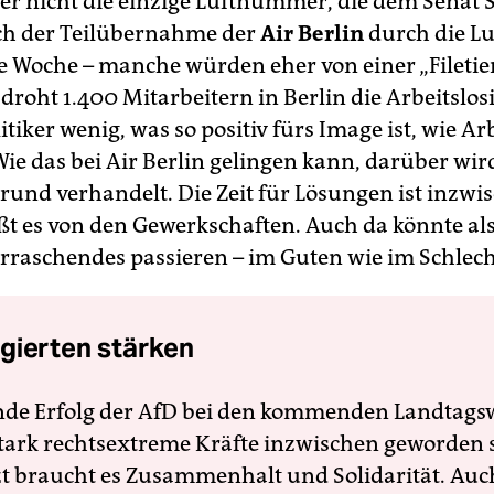
aber nicht die einzige Luftnummer, die dem Senat
ch der Teilübernahme der
Air Berlin
durch die L
 Woche – manche würden eher von einer „Fileti
droht 1.400 Mitarbeitern in Berlin die Arbeitslosi
litiker wenig, was so positiv fürs Image ist, wie Ar
Wie das bei Air Berlin gelingen kann, darüber wir
rund verhandelt. Die Zeit für Lösungen ist inzwi
ßt es von den Gewerkschaften. Auch da könnte als
raschendes passieren – im Guten wie im Schlech
gierten stärken
nde Erfolg der AfD bei den kommenden Landtags
 stark rechtsextreme Kräfte inzwischen geworden 
zt braucht es Zusammenhalt und Solidarität. Auc