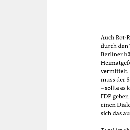
Auch Rot-R
durch den
Berliner h
Heimatgef
vermittelt
muss der S
– sollte e
FDP geben 
einen Dial
sich das a