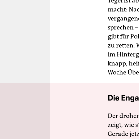
Tegel ist 
macht: Na
vergangene
sprechen – 
gibt für Po
zu retten. 
im Hinterg
knapp, hei
Woche Über
Die Enga
Der drohe
zeigt, wie
Gerade jet