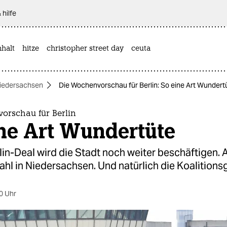
 hilfe
halt
hitze
christopher street day
ceuta
Niedersachsen
Die Wochenvorschau für Berlin: So eine Art Wundert
orschau für Berlin
ine Art Wundertüte
lin-Deal wird die Stadt noch weiter beschäftigen. 
hl in Niedersachsen. Und natürlich die Koalitions
0 Uhr