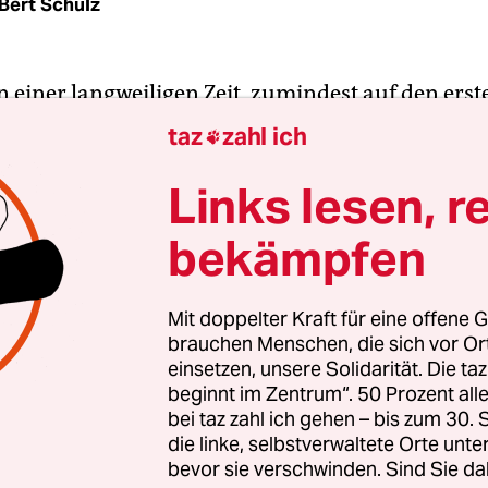
Bert Schulz
n einer langweiligen Zeit, zumindest auf den erste
stagswahl
etwa (die gefühlt schon wieder Monate 
taz
zahl ich

nur drei Wochen sind): Irgendwie wusste jeder, d
uskommt. Und siehe da: So kam es auch. Aber, un
Links lesen, r
nis dieser ersten Zeilen: Ganz so langweilig sind 
bekämpfen
. Niemand weiß, wie lange die
Koalitionsgespräc
 Überraschungen sie produzieren. Womit wir bei
–22. Oktober) wären.
Mit doppelter Kraft für eine offene G
brauchen Menschen, die sich vor O
einsetzen, unsere Solidarität. Die ta
nken einige Unberechenbarkeiten. Das beginnt 
beginnt im Zentrum“. 50 Prozent a
rkungen der
Landtagswahl in Niedersachsen
vom
bei taz zahl ich gehen – bis zum 30
ge, welche Schlüsse die auch in Berlin zuletzt ar
die linke, selbstverwaltete Orte unte
bevor sie verschwinden. Sind Sie da
 SPD daraus zieht. Und die SPD in Brandenburg, 