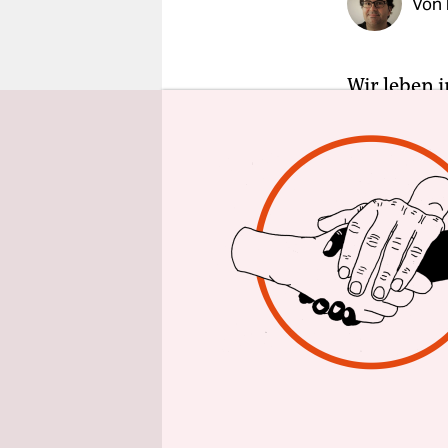
Von
epaper login
Wir leben i
Die
Bunde
obwohl es 
Jamaika ra
die Erkennt
doch nicht
und welche
Woche (16.
Auch da wi
den Auswi
und der Fra
gebeutelte