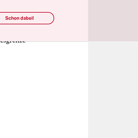
kelt. Grund
cht alle
Schon dabei!
s ziemlich
cht
desgrenze