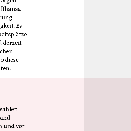
 Sorgen
ufthansa
erung“
gkeit. Es
beitsplätze
d derzeit
schen
o diese
ten.
wahlen
sind.
h und vor