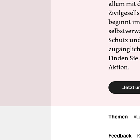
allem mit d
Zivilgesell
beginnt im
selbstverw
Schutz und 
zugänglich
Finden Sie
Aktion.
Jetzt u
Themen
#L
Feedback
K