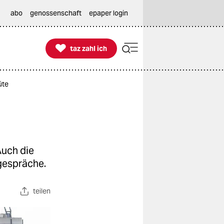
abo
genossenschaft
epaper login

taz zahl ich
taz zahl ich
üte
Auch die
gespräche.
teilen