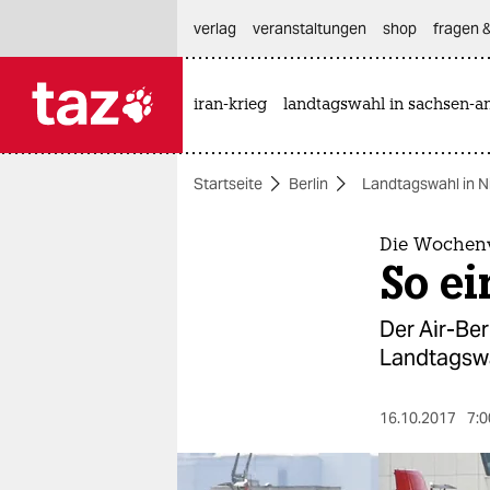
hautnavigation anspringen
hauptinhalt anspringen
footer anspringen
verlag
veranstaltungen
shop
fragen &
iran-krieg
landtagswahl in sachsen-an

taz zahl ich
taz zahl ich
Startseite
Berlin
Landtagswahl in 
themen
politik
Die Wochenv
So e
öko
Der Air-Ber
gesellschaft
Landtagswa
kultur
16.10.2017
7:0
sport