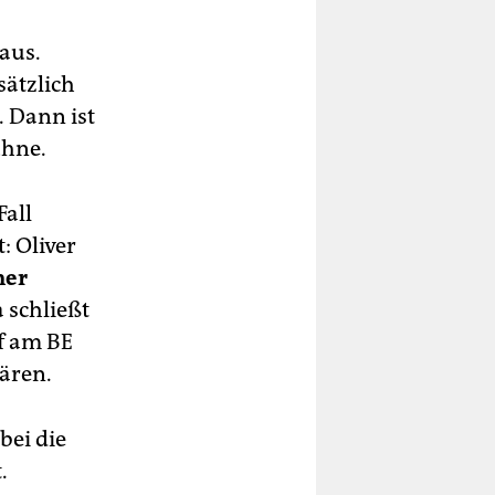
aus.
sätzlich
. Dann ist
ühne.
Fall
: Oliver
ner
 schließt
rf am BE
lären.
bei die
.