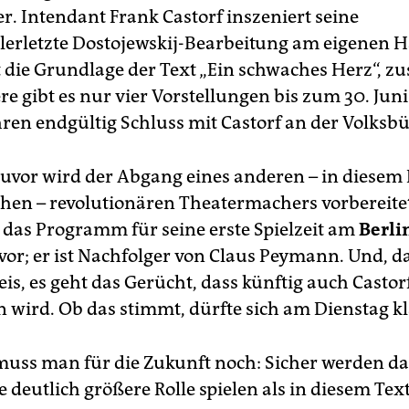
r. Intendant Frank Castorf inszeniert seine
allerletzte Dostojewskij-Bearbeitung am eigenen H
t die Grundlage der Text „Ein schwaches Herz“, zu
e gibt es nur vier Vorstellungen bis zum 30. Juni
hren endgültig Schluss mit Castorf an der Volksb
zuvor wird der Abgang eines anderen – in diesem 
hen – revolutionären Theatermachers vorbereitet
t das Programm für seine erste Spielzeit am
Berli
vor; er ist Nachfolger von Claus Peymann. Und, da
eis, es geht das Gerücht, dass künftig auch Casto
n wird. Ob das stimmt, dürfte sich am Dienstag k
uss man für die Zukunft noch: Sicher werden da
 deutlich größere Rolle spielen als in diesem Text