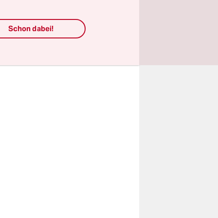
 Deutschen
er Mord
erenden
Schon dabei!
ntwickelt