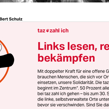
Bert Schulz
taz
zahl ich

on beeindruckend, wie nahe sich Geschichte und 
Links lesen, r
Stadt bisweilen kommen – räumlich und zeitlich. 
f den ersten Blick absurd anmuten mag: Genau 
bekämpfen
n Gefühl für die Zukunft. Besser: ein Gefühl dort 
kunft spielt. Zumindest so lange wir in linearen
Mit doppelter Kraft für eine offene G
ngen denken.
brauchen Menschen, die sich vor O
einsetzen, unsere Solidarität. Die ta
beginnt im Zentrum“. 50 Prozent a
 zwei Beispiele dieser zeitlichen Überkreuzunge
bei taz zahl ich gehen – bis zum 30
Woche. Am Freitag ist der
2. Juni
– mehr muss ma
die linke, selbstverwaltete Orte unte
 nicht mehr sagen. Vor 50 Jahren wurde an dies
bevor sie verschwinden. Sind Sie da