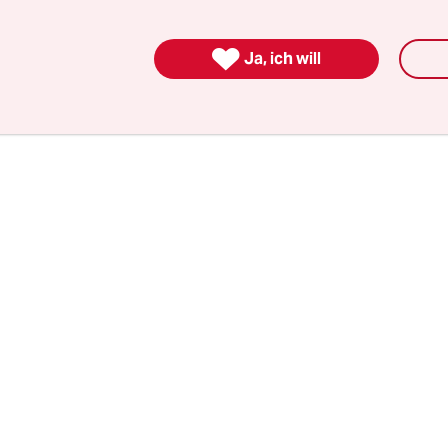
t
Benno Ohnesorg
in einem Hinterhof nahe der
arlottenburg von einem Polizisten erschossen. D

Symbol einer sich etablierenden und radikalisi
Ja, ich will
e, aus der langfristig gesehen sich auch die taz e