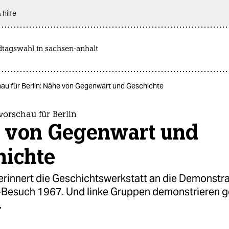
 hilfe
dtagswahl in sachsen-anhalt
u für Berlin: Nähe von Gegen­wart und Geschichte
orschau für Berlin
 von Gegen­wart und
hichte
 erinnert die Geschichtswerkstatt an die Demonstr
Besuch 1967. Und linke Gruppen demonstrieren 
.