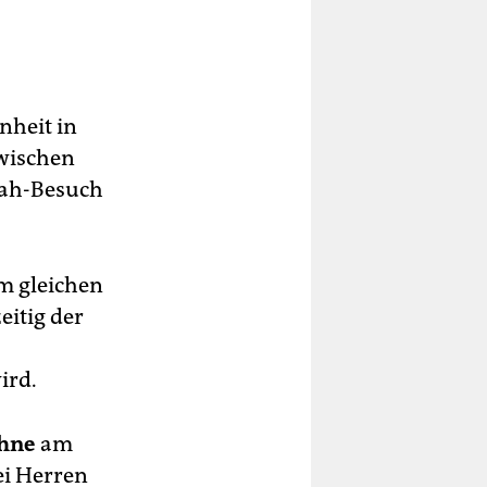
nheit in
zwischen
hah-Besuch
m gleichen
eitig der
ird.
hne
am
ei Herren