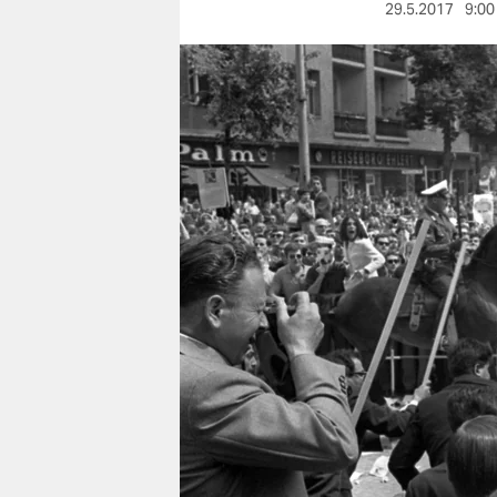
berlin
29.5.2017
9:00
nord
wahrheit
verlag
verlag
veranstaltungen
shop
fragen & hilfe
unterstützen
abo
genossenschaft