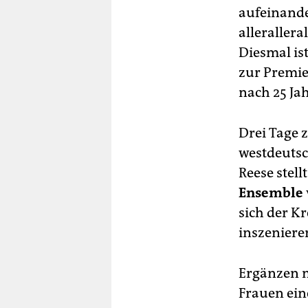
aufeinande
alleraller
Diesmal is
zur Premier
nach 25 Ja
Drei Tage 
westdeutsc
Reese stell
Ensemble
sich der Kr
inszeniere
Ergänzen m
Frauen eine