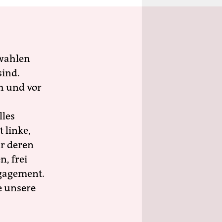
wahlen
sind.
h und vor
lles
 linke,
ür deren
n, frei
ngagement.
e unsere