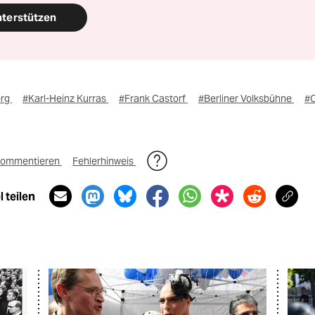
nterstützen
org
#Karl-Heinz Kurras
#Frank Castorf
#Berliner Volksbühne
#C
ommentieren
Fehlerhinweis
 teilen