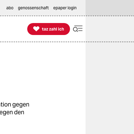
abo
genossenschaft
epaper login

taz zahl ich
taz zahl ich
ation gegen
gegen den