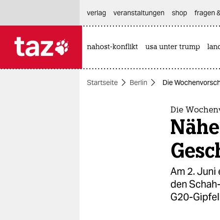
hautnavigation anspringen
hauptinhalt anspringen
footer anspringen
verlag
veranstaltungen
shop
fragen &
nahost-konflikt
usa unter trump
lan

taz zahl ich
taz zahl ich
Startseite
Berlin
Die Wochenvorscha
themen
politik
Die Wochenv
Nähe
öko
Gesc
gesellschaft
Am 2. Juni
kultur
den Schah-
G20-Gipfel
sport