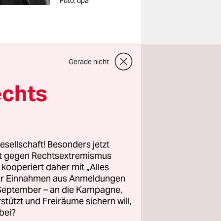
Foto: dpa
Gerade nicht
Gegenwart
echts
Und auch
daraus
zu sein, wo
esellschaft! Besonders jetzt
rt gegen Rechtsextremismus
z kooperiert daher mit „Alles
ller Einnahmen aus Anmeldungen
n ergeben
. September – an die Kampagne,
n dazu
rstützt und Freiräume sichern will,
em Datum
bei?