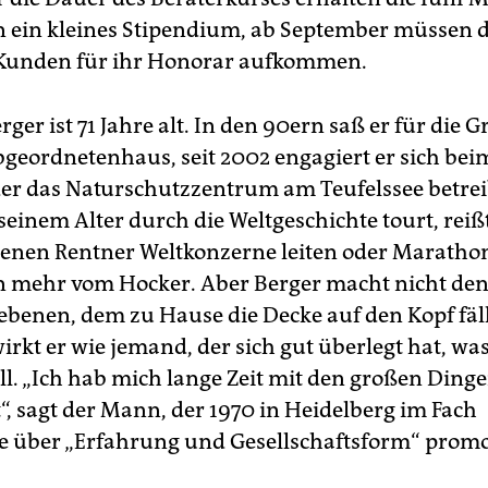
n ein kleines Stipendium, ab September müssen d
 Kunden für ihr Honorar aufkommen.
ger ist 71 Jahre alt. In den 90ern saß er für die 
bgeordnetenhaus, seit 2002 engagiert er sich bei
er das Naturschutzzentrum am Teufelssee betrei
seinem Alter durch die Weltgeschichte tourt, reiß
 denen Rentner Weltkonzerne leiten oder Marathon
 mehr vom Hocker. Aber Berger macht nicht den
iebenen, dem zu Hause die Decke auf den Kopf fäll
rkt er wie jemand, der sich gut überlegt hat, was
l. „Ich hab mich lange Zeit mit den großen Ding
“, sagt der Mann, der 1970 in Heidelberg im Fach
e über „Erfahrung und Gesellschaftsform“ promo