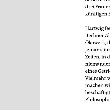
drei Fraue
künftigen
Hartwig Ber
Berliner A
Ökowerk, d
jemand in 
Zeiten, in
niemanden
eines Getr
Vielmehr wi
machen wil
beschäftigt
Philosophi