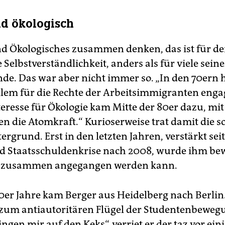
nd ökologisch
nd Ökologisches zusammen denken, das ist für d
 Selbstverständlichkeit, anders als für viele seine
nde. Das war aber nicht immer so. „In den 70ern 
llem für die Rechte der Arbeitsimmigranten engagi
nteresse für Ökologie kam Mitte der 80er dazu, mi
n die Atomkraft.“ Kurioserweise trat damit die so
ergrund. Erst in den letzten Jahren, verstärkt seit
d Staatsschuldenkrise nach 2008, wurde ihm bew
r zusammen angegangen werden kann.
70er Jahre kam Berger aus Heidelberg nach Berli
 zum antiautoritären Flügel der Studentenbewegu
gen mir auf den Keks“, verriet er der taz vor ein