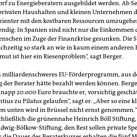
rf zu Energieberatern ausgebildet werden. Ab 
 privaten Haushalten und kleinen Unternehmen 
fizienter mit den kostbaren Ressourcen umzugehen
ndig: In Spanien sind nicht nur die Einkommen 
nschen im Zuge der Finanzkrise gesunken. Die 
eichzeitig so stark an wie in kaum einem anderen
ut ist hier ein Riesenproblem“, sagt Berger.
in milliardenschweres EU-Förderprogramm, aus d
 der Berater hätte bezahlt werden können. Berge
Knapp 20.o00 Euro brauchte er, vorsichtig geschät
tius zu Pilatus gelaufen“, sagt er. „Aber so eine k
 von unten wird in Brüssel nicht ernst genommen.
chließlich die grünennahe Heinrich Böll Stiftung,
udwig-Bölkow-Stiftung, den Rest sollen private S
r die Dauer des Beraterkurses erhalten die fünf