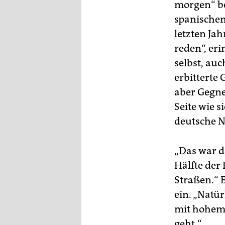
morgen“ be
spanischen
letzten Jah
reden“, eri
selbst, au
erbitterte
aber Gegne
Seite wie s
deutsche N
„Das war d
Hälfte der
Straßen.“ 
ein. „Natür
mit hohem 
geht.“