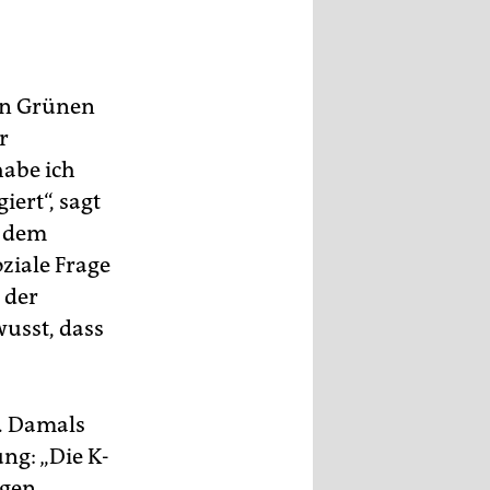
en Grünen
r
habe ich
ert“, sagt
t dem
ziale Frage
 der
usst, dass
n. Damals
ng: „Die K-
igen