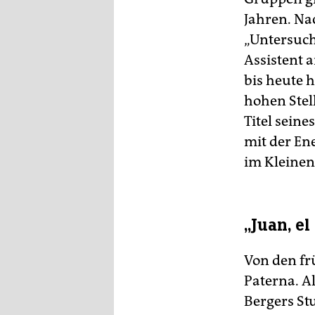
Jahren. Na
„Untersuch
Assistent a
bis heute 
hohen Stel
Titel sein
mit der En
im Kleine
„Juan, e
Von den fr
Paterna. A
Bergers Stu