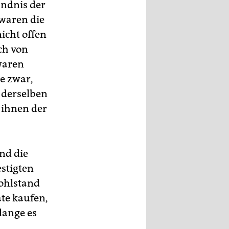
ändnis der
 waren die
icht offen
ich von
waren
e zwar,
 derselben
l ihnen der
nd die
stigten
Wohlstand
äte kaufen,
lange es