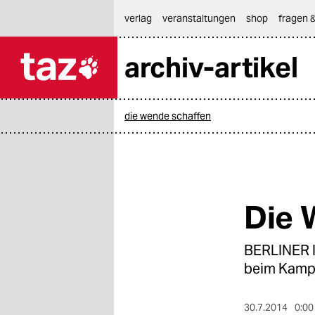
hautnavigation anspringen
hauptinhalt anspringen
footer anspringen
verlag
veranstaltungen
shop
fragen &
archiv-artikel

taz zahl ich
taz zahl ich
die wende schaffen
themen
politik
öko
Die 
gesellschaft
BERLINER I
kultur
beim Kampf
sport
30.7.2014
0:00