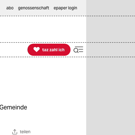
abo
genossenschaft
epaper login

taz zahl ich
taz zahl ich
e Gemeinde
teilen