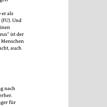
er als
t (FU). Und
einen
us“ ist der
es Menschen
ucht, auch
ng nach
erher.
nger für