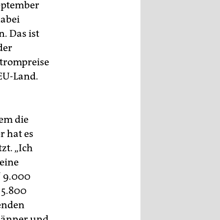
September
dabei
. Das ist
der
Strompreise
 EU-Land.
em die
r hat es
zt. „Ich
leine
“ 9.000
 5.800
penden
 Männer und