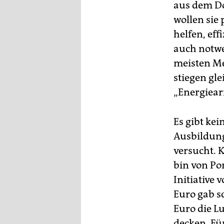
aus dem Do
wollen sie
helfen, ef
auch notwe
meisten Me
stiegen gl
„Energiearm
Es gibt ke
Ausbildung
versucht. 
bin von Pon
Initiative
Euro gab s
Euro die L
decken. Fü