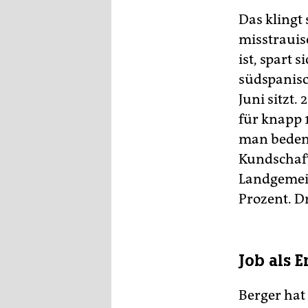
epaper login
Das klingt
misstrauis
ist, spart 
südspanisc
Juni sitzt.
für knapp 
man bedenk
Kundschaft
Landgemein
Prozent. Dr
Job als 
Berger hat 