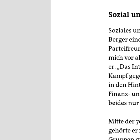
Sozial u
Soziales u
Berger eine
Parteifreu
mich vor a
er. „Das I
Kampf gege
in den Hint
Finanz- un
beides nu
Mitte der 
gehörte er
Gruppen gin