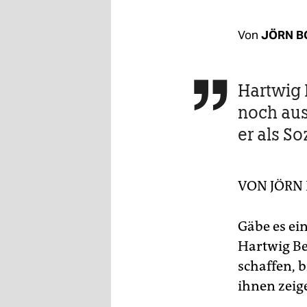
berlin
nord
Von
JÖRN B
wahrheit
Hartwig 

verlag
noch aus
verlag
er als So
veranstaltungen
shop
VON
JÖRN
fragen & hilfe
Gäbe es ei
unterstützen
Hartwig Be
abo
schaffen, 
genossenschaft
ihnen zeige