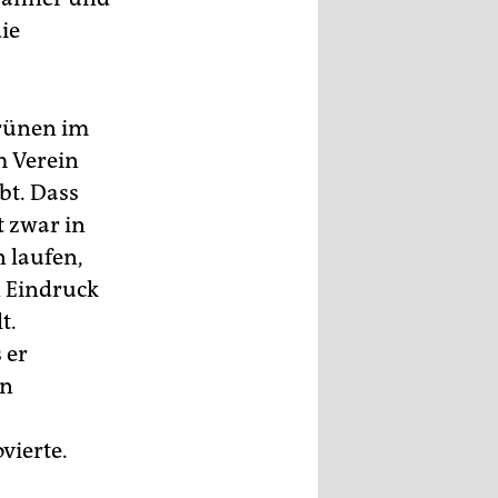
ie
Grünen im
m Verein
bt. Dass
t zwar in
 laufen,
 Eindruck
t.
 er
en
vierte.