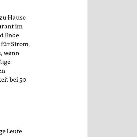
 zu Hause
aurant im
nd Ende
 für Strom,
s, wenn
tige
en
eit bei 50
nge Leute