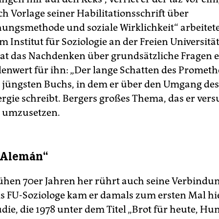
ch Vorlage seiner Habilitationsschrift über
ungsmethode und soziale Wirklichkeit“ arbeitete 
m Institut für Soziologie an der Freien Universitä
hat das Nachdenken über grundsätzliche Fragen 
lenwert für ihn: „Der lange Schatten des Promethe
es jüngsten Buchs, in dem er über den Umgang d
ergie schreibt. Bergers großes Thema, das er vers
n umzusetzen.
l Alemán“
ühen 70er Jahren her rührt auch seine Verbindu
ls FU-Soziologe kam er damals zum ersten Mal hi
die, die 1978 unter dem Titel „Brot für heute, Hu