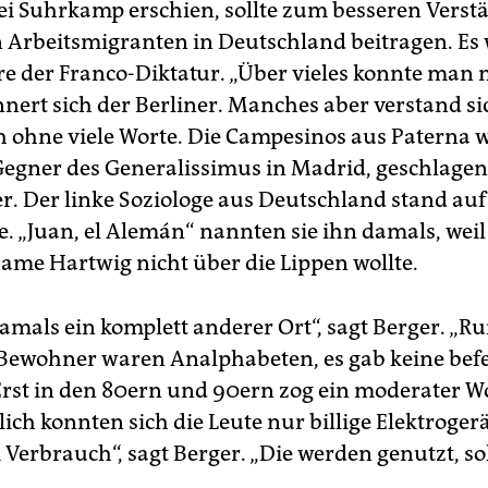
i Suhrkamp erschien, sollte zum besseren Verst
 Arbeitsmigranten in Deutschland beitragen. Es
re der Franco-Diktatur. „Über vieles konnte man n
nnert sich der Berliner. Manches aber verstand s
ch ohne viele Worte. Die Campesinos aus Paterna 
 Gegner des Generalissimus in Madrid, geschlagen
r. Der linke Soziologe aus Deutschland stand auf
ie. „Juan, el Alemán“ nannten sie ihn damals, wei
ame Hartwig nicht über die Lippen wollte.
amals ein komplett anderer Ort“, sagt Berger. „Ru
 Bewohner waren Analphabeten, es gab keine befe
Erst in den 80ern und 90ern zog ein moderater 
lich konnten sich die Leute nur billige Elektroger
Verbrauch“, sagt Berger. „Die werden genutzt, so