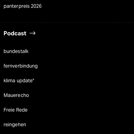
panterpreis 2026
Podcast
bundestalk
fernverbindung
klima update°
Mauerecho
Freie Rede
reingehen