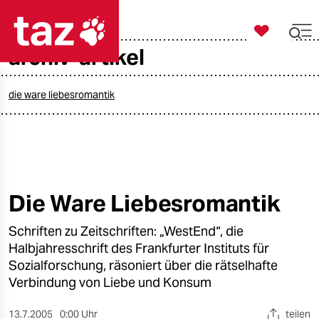

taz zahl ich
archiv-artikel

taz zahl ich
taz zahl ich
die ware liebesromantik
themen
politik
öko
Die Ware Liebesromantik
gesellschaft
Schriften zu Zeitschriften: „WestEnd“, die
Halbjahresschrift des Frankfurter Instituts für
kultur
Sozialforschung, räsoniert über die rätselhafte
Verbindung von Liebe und Konsum
sport
13.7.2005
0:00 Uhr
teilen