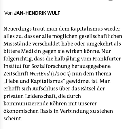
berlin
nord
Von
JAN-HENDRIK WULF
wahrheit
Neuerdings traut man dem Kapitalismus wieder
alles zu: dass er alle möglichen gesellschaftlichen
verlag
Missstände verschuldet habe oder umgekehrt als
verlag
bittere Medizin gegen sie wirken könne. Nur
folgerichtig, dass die halbjährig vom Frankfurter
veranstaltungen
Institut für Sozialforschung herausgegebene
shop
Zeitschrift
WestEnd
(1/2005) nun dem Thema
„Liebe und Kapitalismus“ gewidmet ist. Man
fragen & hilfe
erhofft sich Aufschluss über das Rätsel der
unterstützen
privaten Leidenschaft, die durch
kommunizierende Röhren mit unserer
abo
ökonomischen Basis in Verbindung zu stehen
scheint.
genossenschaft