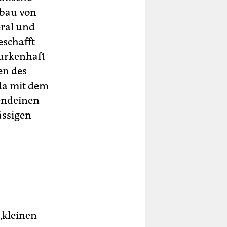
mbau von
ral und
eschafft
hurkenhaft
en des
da mit dem
gendeinen
ässigen
„kleinen