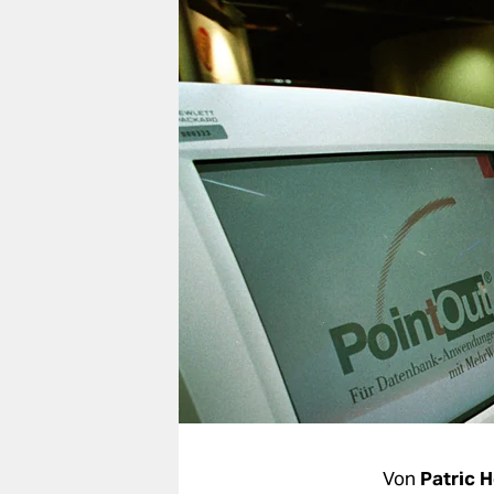
berlin
nord
wahrheit
verlag
verlag
veranstaltungen
shop
fragen & hilfe
unterstützen
abo
genossenschaft
Von
Patric 