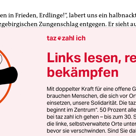
 in Frieden, Erdlinge!“, labert uns ein halbnackt
zgebirgischen Zungenschlag entgegen. Er sieht au
end leuchtender Alien. Seine auf einen roten Pla
taz
zahl ich

en Drahtfühler wackeln, während er sich mit
ckten Händen auf uns zubewegt, um uns zu umar
Links lesen, r
konnt aus.
bekämpfen
htete Mann ist nicht der erste Irre, dem wir heut
e wimmelt dermaßen vor Vulkaniern, Jedis, Kli
Mit doppelter Kraft für eine offene G
agenden Apokalypse-Predigern und versprengten 
brauchen Menschen, die sich vor O
einsetzen, unsere Solidarität. Die ta
, dass wir in Turnschuhen und grauen Parkas als 
beginnt im Zentrum“. 50 Prozent a
 der Masse herausstechen. Seitdem vor wenigen
bei taz zahl ich gehen – bis zum 30
sitzischen Kötenwerda der erste deutsche
die linke, selbstverwaltete Orte unte
hnhof in Betrieb genommen wurde, pilgern Tag
bevor sie verschwinden. Sind Sie da