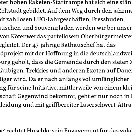
ter hohen Raketen-Startrampe hat sich eine stän
eltstadt gebildet. Auf dem Weg durch den jahrm
t zahllosen UFO-Fahrgeschäften, Fressbuden,
äuschen und Souvenirläden werden wir bei uns
von Kötenwerdas parteilosem Oberbürgermeiste
gleitet. Der 47-jährige Rathauschef hat das
dprojekt mit der Hoffnung in die deutschlandwe
rg geholt, dass die Gemeinde durch den steten
äubigen, Trekkies und anderen Exoten auf Daue
ltiger wird. Da er nach anfangs vollumfänglicher
g für seine Initiative, mittlerweile von einem kle
schaft Gegenwind bekommt, geht er nur noch in 
leidung und mit griffbereiter Laserschwert-Attr
etrachtet Huschke sein Engagement für das gala