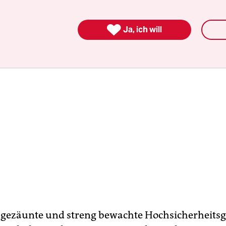
de von Menschen in die neue „Area 51“ Sachsens

Ja, ich will
gezäunte und streng bewachte Hochsicherheitsg