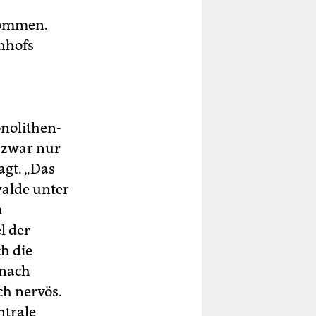
kommen.
nhofs
onolithen-
 zwar nur
agt. „Das
alde unter
n
l der
h die
 nach
ch nervös.
ntrale