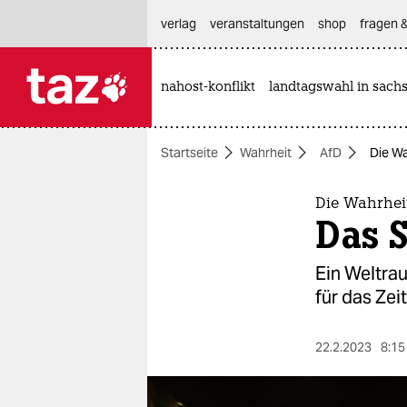
hautnavigation anspringen
hauptinhalt anspringen
footer anspringen
verlag
veranstaltungen
shop
fragen &
nahost-konflikt
landtagswahl in sach

taz zahl ich
taz zahl ich
Startseite
Wahrheit
AfD
Die Wa
themen
politik
Die Wahrhei
Das S
öko
Ein Weltra
gesellschaft
für das Ze
kultur
22.2.2023
8:15
sport