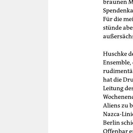
braunen M
Spendenka
Für die m
stünde abe
außersäch
Huschke de
Ensemble,
rudimentär
hat die Dr
Leitung de
Wochenende
Aliens zu 
Nazca-Lini
Berlin schi
Offenbar e