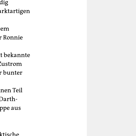
dig
arktartigen
erem
r Ronnie
it bekannte
 Zustrom
r bunter
inen Teil
Darth-
appe aus
ktische