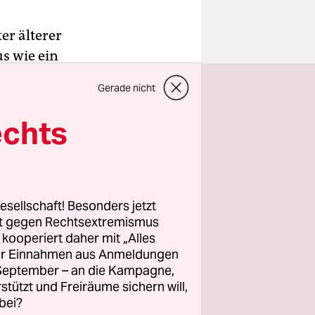
er älterer
s wie ein
stikhaarreif
Gerade nicht
men. Wir
echts
e begegnen.
ngonen,
esellschaft! Besonders jetzt
Elvis-
rt gegen Rechtsextremismus
z kooperiert daher mit „Alles
schrille
ller Einnahmen aus Anmeldungen
 Monaten
. September – an die Kampagne,
rstützt und Freiräume sichern will,
 für Tag
bei?