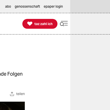
abo
genossenschaft
epaper login

taz zahl ich
taz zahl ich
nde Folgen
teilen