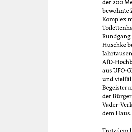
der 200 Me
bewohnte Z
Komplex mi
Toilettenh
Rundgang 
Huschke be
Jahrtausen
AfD-Hochbu
aus UFO-Gl
und vielfä
Begeisterun
der Bürger
Vader-Verk
dem Haus.
Trotzdem b