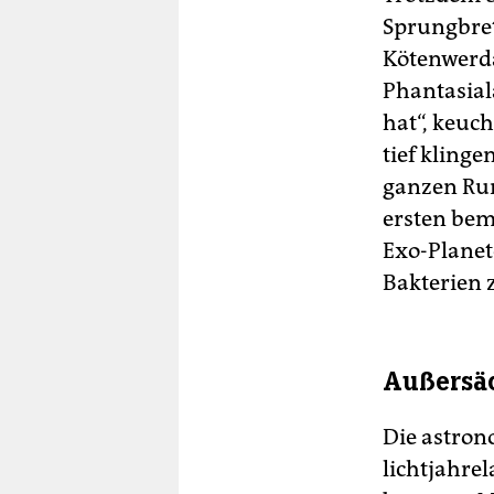
Sprungbret
Kötenwerda
Phantasiala
hat“, keuc
tief klinge
ganzen Rum
ersten bem
Exo-Planet
Bakterien
Außersäc
Die astrono
lichtjahre