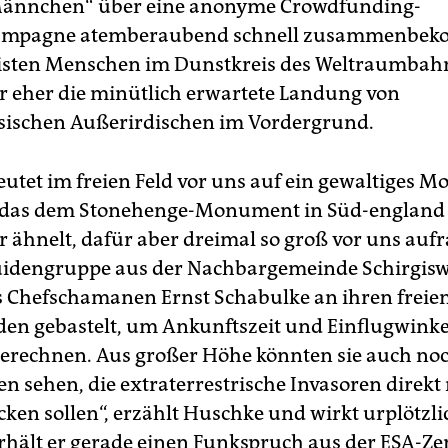
ännchen“ über eine anonyme Crowdfunding-
mpagne atemberaubend schnell zusammenbe
eisten Menschen im Dunstkreis des Weltraumbah
r eher die minütlich erwartete Landung von
sischen Außerirdischen im Vordergrund.
utet im freien Feld vor uns auf ein gewaltiges M
 das dem Stonehenge-Monument in Süd-england
 ähnelt, dafür aber dreimal so groß vor uns aufr
uidengruppe aus der Nachbargemeinde Schirgisw
s Chefschamanen Ernst Schabulke an ihren freie
n gebastelt, um Ankunftszeit und Einflugwinke
berechnen. Aus großer Höhe könnten sie auch noc
en sehen, die extraterrestrische Invasoren direkt
cken sollen“, erzählt Huschke und wirkt urplötzli
rhält er gerade einen Funkspruch aus der ESA-Ze