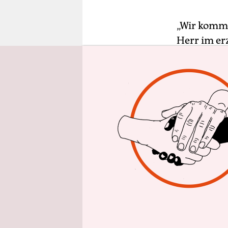
epaper login
„Wir kommen
Herr im er
fluoreszier
geschraubt
ausgestre
weichen ge
Der erleuc
Das Geländ
latschentr
Imitatoren
Exoten aus
im oberlau
Weltraumba