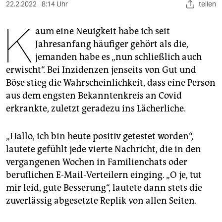
berlin
22.2.2022
8:14 Uhr
teilen
K
nord
aum eine Neuigkeit habe ich seit
Jahresanfang häufiger gehört als die,
wahrheit
jemanden habe es „nun schließlich auch
verlag
erwischt“. Bei Inzidenzen jenseits von Gut und
Böse stieg die Wahrscheinlichkeit, dass eine Person
verlag
aus dem engsten Bekanntenkreis an Covid
veranstaltungen
erkrankte, zuletzt geradezu ins Lächerliche.
shop
„Hallo, ich bin heute positiv getestet worden“,
fragen & hilfe
lautete gefühlt jede vierte Nachricht, die in den
vergangenen Wochen in Familienchats oder
unterstützen
beruflichen E-Mail-Verteilern einging. „O je, tut
abo
mir leid, gute Besserung“, lautete dann stets die
zuverlässig abgesetzte Replik von allen Seiten.
genossenschaft