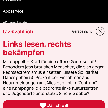
Aboservice
ePaper Login
taz
zahl ich
Gerade nicht

Downloads für Abonnierende
Links lesen, rechts
bekämpfen
© 2026 taz Verlags und Vertriebs GmbH
Mit doppelter Kraft für eine offene Gesellschaft!
Alle Rechte vorbehalten. Bei rechtlichen Fragen oder für Genehmigungen
wenden Sie sich bitte an
lizenzen@taz.de
Besonders jetzt brauchen Menschen, die sich gegen
Rechtsextremismus einsetzen, unsere Solidarität.
Daher gehen 50 Prozent der Einnahmen aus
Feedback
Redaktionsstatut
Kommune-Richtlinien
KI-
Neuanmeldungen an „Alles beginnt im Zentrum“ –
eine Kampagne, die bedrohte linke Kulturzentren
Leitlinie
Informant
Datenschutz
Impressum
AGB
und Jugendorte unterstützt. Sind Sie dabei?
Seitenwende
Einwilligungen widerrufen (Ads)

Ja, ich will