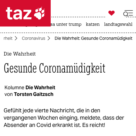

taz zahl ich
hitze
bergsteigen
usa unter trump
katzen
landtagswahl i

taz zahl ich
hrheit
Coronavirus
Die Wahrheit: Gesunde Coronamüdigkeit
taz zahl ich
themen
Die Wahrheit
Gesunde Coronamüdigkeit
politik
öko
Kolumne
Die Wahrheit
von
Torsten Gaitzsch
gesellschaft
kultur
Gefühlt jede vierte Nachricht, die in den
vergangenen Wochen einging, meldete, dass der
sport
Absender an Covid erkrankt ist. Es reicht!