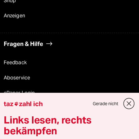
Shop
Anzeigen
Fragen & Hilfe
Feedback
Aboservice
ePaper Login
taz
zahl ich
Gerade nicht

Downloads für Abonnierende
Links lesen, rechts
bekämpfen
© 2026 taz Verlags und Vertriebs GmbH