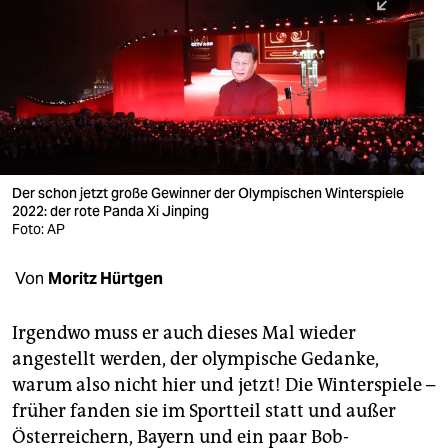
berlin
nord
wahrheit
verlag
verlag
Der schon jetzt große Gewinner der Olympischen Winterspiele
2022: der rote Panda Xi Jinping
veranstaltungen
Foto: AP
shop
Von
Moritz Hürtgen
fragen & hilfe
unterstützen
Irgendwo muss er auch dieses Mal wieder
angestellt werden, der olympische Gedanke,
abo
warum also nicht hier und jetzt! Die Winterspiele –
früher fanden sie im Sportteil statt und außer
genossenschaft
Österreichern, Bayern und ein paar Bob-