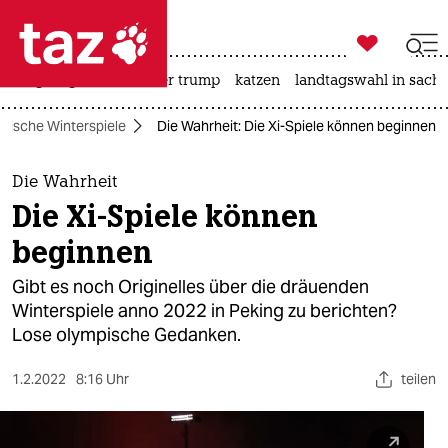

taz zahl ich
bergsteigen
usa unter trump
katzen
landtagswahl in sachs

taz zahl ich
pische Winterspiele
Die Wahrheit: Die Xi-Spiele können beginnen
taz zahl ich
themen
Die Wahrheit
Die Xi-Spiele können
politik
beginnen
öko
Gibt es noch Originelles über die dräuenden
Winterspiele anno 2022 in Peking zu berichten?
gesellschaft
Lose olympische Gedanken.
kultur
1.2.2022
8:16 Uhr
teilen
sport