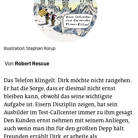
berlin
nord
wahrheit
verlag
Illustration: Stephan Rürup
verlag
Von
Robert Rescue
veranstaltungen
shop
Das Telefon klingelt. Dirk möchte nicht rangehen.
Er hat die Sorge, dass er diesmal nicht ernst
fragen & hilfe
bleiben kann, obwohl das seine wichtigste
unterstützen
Aufgabe ist. Eisern Disziplin zeigen, hat sein
Ausbilder im Test-Callcenter immer zu ihm gesagt.
abo
Den Kunden ernst nehmen mit seinem Anliegen,
genossenschaft
auch wenn man ihn für den größten Depp hält.
Freunden erzählt Dirk, er arbeite als