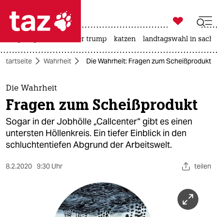

taz zahl ich
bergsteigen
usa unter trump
katzen
landtagswahl in sachs

taz zahl ich
Startseite
Wahrheit
Die Wahrheit: Fragen zum Scheißprodukt
taz zahl ich
themen
Die Wahrheit
Fragen zum Scheißprodukt
politik
Sogar in der Jobhölle „Callcenter“ gibt es einen
öko
untersten Höllenkreis. Ein tiefer Einblick in den
schluchtentiefen Abgrund der Arbeitswelt.
gesellschaft
8.2.2020
9:30 Uhr
teilen
kultur
sport