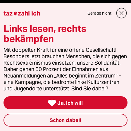
taz
zahl ich
Gerade nicht

Mehr taz Angebote
Links lesen, rechts
bekämpfen
Reisen
Mit doppelter Kraft für eine offene Gesellschaft!
Kantine
Besonders jetzt brauchen Menschen, die sich gegen
Rechtsextremismus einsetzen, unsere Solidarität.
Shop
Daher gehen 50 Prozent der Einnahmen aus
Neuanmeldungen an „Alles beginnt im Zentrum“ –
eine Kampagne, die bedrohte linke Kulturzentren
Anzeigen
und Jugendorte unterstützt. Sind Sie dabei?

Ja, ich will
Fragen & Hilfe
Schon dabei!
Feedback