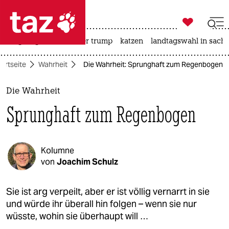

taz zahl ich
bergsteigen
usa unter trump
katzen
landtagswahl in sachs

taz zahl ich
tartseite
Wahrheit
Die Wahrheit: Sprunghaft zum Regenbogen
taz zahl ich
themen
Die Wahrheit
Sprunghaft zum Regenbogen
politik
öko
Kolumne
gesellschaft
von
Joachim Schulz
kultur
Sie ist arg verpeilt, aber er ist völlig vernarrt in sie
und würde ihr überall hin folgen – wenn sie nur
sport
wüsste, wohin sie überhaupt will …