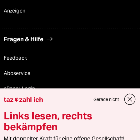
Anzeigen
Fragen & Hilfe
Feedback
Aboservice
ePaper Login
taz
zahl ich
Gerade nicht

Downloads für Abonnierende
Links lesen, rechts
bekämpfen
© 2026 taz Verlags und Vertriebs GmbH
Mit doppelter Kraft für eine offene Gesellschaft!
Alle Rechte vorbehalten. Bei rechtlichen Fragen oder für Genehmigungen