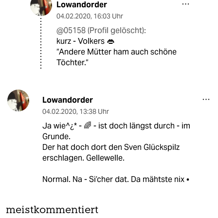
Lowandorder
04.02.2020
,
16:03 Uhr
@05158 (Profil gelöscht):
kurz - Volkers 👄
“Andere Mütter ham auch schöne
Töchter.“
Lowandorder
04.02.2020
,
13:38 Uhr
Ja wie^¿* - 🌈 - ist doch längst durch - im
Grunde.
Der hat doch dort den Sven Glückspilz
erschlagen. Gellewelle.
Normal. Na - Si’cher dat. Da mähtste nix •
meistkommentiert