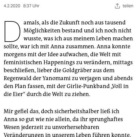
berlin
4.2.2020
8:37 Uhr
teilen
nord
D
amals, als die Zukunft noch aus tausend
wahrheit
Möglichkeiten bestand und ich noch nicht
wusste, was ich aus meinem Leben machen
verlag
sollte, war ich mit Anna zusammen. Anna konnte
verlag
morgens mit der Idee aufwachen, die Welt mit
feministischen Happenings zu verändern, mittags
veranstaltungen
beschließen, lieber die Goldgräber aus dem
shop
Regenwald der Yanomami zu verjagen und abends
den Plan fassen, mit der Girlie-Punkband „Voll in
fragen & hilfe
die Eier“ durch die Welt zu ziehen.
unterstützen
Mir gefiel das, doch sicherheitshalber ließ ich
abo
Anna so gut wie nie allein, da ihr sprunghaftes
genossenschaft
Wesen jederzeit zu unvorhersehbaren
Veränderungen in unserem Leben führen konnte.