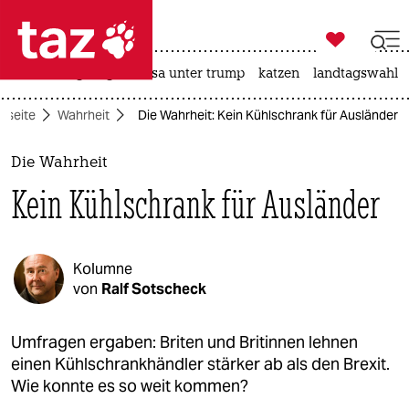

taz zahl ich
hitze
bergsteigen
usa unter trump
katzen
landtagswahl i

taz zahl ich
rtseite
Wahrheit
Die Wahrheit: Kein Kühlschrank für Ausländer
taz zahl ich
themen
Die Wahrheit
Kein Kühlschrank für Ausländer
politik
öko
Kolumne
gesellschaft
von
Ralf Sotscheck
kultur
Umfragen ergaben: Briten und Britinnen lehnen
einen Kühlschrankhändler stärker ab als den Brexit.
sport
Wie konnte es so weit kommen?