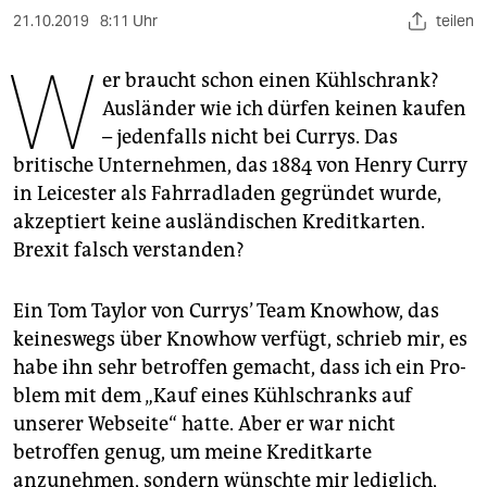
berlin
21.10.2019
8:11 Uhr
teilen
nord
W
er braucht schon einen Kühlschrank?
wahrheit
Ausländer wie ich dürfen keinen kaufen
– jedenfalls nicht bei Currys. Das
verlag
britische Unternehmen, das 1884 von Henry Curry
verlag
in Leicester als Fahrradladen gegründet wurde,
akzeptiert keine ausländischen Kreditkarten.
veranstaltungen
Brexit falsch verstanden?
shop
Ein Tom Taylor von Currys’ Team Knowhow, das
fragen & hilfe
keineswegs über Knowhow verfügt, schrieb mir, es
unterstützen
habe ihn sehr betroffen gemacht, dass ich ein Pro­
blem mit dem „Kauf eines Kühlschranks auf
abo
unserer Webseite“ hatte. Aber er war nicht
genossenschaft
betroffen genug, um meine Kreditkarte
anzunehmen, sondern wünschte mir lediglich,