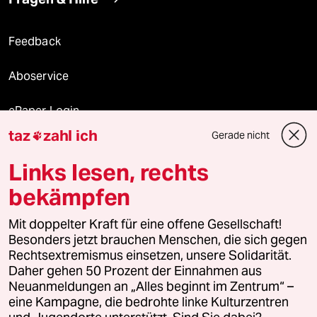
Feedback
Aboservice
ePaper Login
taz
zahl ich
Gerade nicht

Downloads für Abonnierende
Links lesen, rechts
bekämpfen
© 2026 taz Verlags und Vertriebs GmbH
Mit doppelter Kraft für eine offene Gesellschaft!
Alle Rechte vorbehalten. Bei rechtlichen Fragen oder für Genehmigungen
wenden Sie sich bitte an
lizenzen@taz.de
Besonders jetzt brauchen Menschen, die sich gegen
Rechtsextremismus einsetzen, unsere Solidarität.
Daher gehen 50 Prozent der Einnahmen aus
Feedback
Redaktionsstatut
Kommune-Richtlinien
KI-
Neuanmeldungen an „Alles beginnt im Zentrum“ –
eine Kampagne, die bedrohte linke Kulturzentren
Leitlinie
Informant
Datenschutz
Impressum
AGB