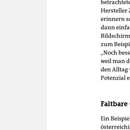
betrachtet
Hersteller
erinnern s
dann einfa
Bildschirm
zum Beispi
„Noch bess
weil man 
den Alltag
Potenzial e
Faltbare
Ein Beispi
österreic