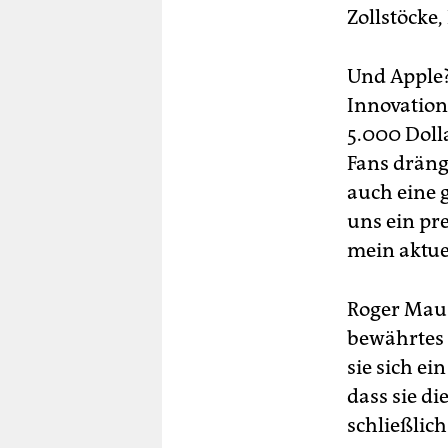
Zollstöcke
Und Apple?
Innovation
5.000 Dolla
Fans dräng
auch eine 
uns ein pr
mein aktue
Roger Maus
bewährtes 
sie sich ei
dass sie d
schließlich 