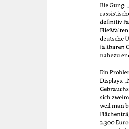
Bie Gung: 
rassistisc
definitiv F
Fließfalte
deutsche U
faltbaren 
nahezu end
Ein Proble
Displays. 
Gebrauchss
sich zweim
weil man b
Flächenträ
2.300 Euro