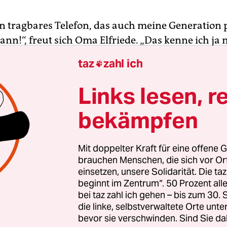
in tragbares Telefon, das auch meine Generation
nn!“, freut sich Oma Elfriede. „Das kenne ich ja 
-Werbung: ‚Knick-knick!‘“ Die 82-Jährige greift d
taz
zahl ich

hner ihres Enkels mit zwei Händen und bricht i
le: „Huch!“
Links lesen, r
bekämpfen
h sind faltbare Endgeräte wenig verbreitet, doch 
smann von der Marketingabteilung bei Samsun
d gerade seiner Großmutter erzählt hat, könnte 
Mit doppelter Kraft für eine offene G
ndard werden. Vorreiter sind die Firmen Huawei
brauchen Menschen, die sich vor O
einsetzen, unsere Solidarität. Die ta
 eben Samsung mit dem neuen Galaxy Fold. Weil
beginnt im Zentrum“. 50 Prozent a
n den letzten Jahren immer größer geworden sind,
bei taz zahl ich gehen – bis zum 30
faltbar zu machen, damit sie in eine gewöhnliche
die linke, selbstverwaltete Orte unte
e passen.
bevor sie verschwinden. Sind Sie da