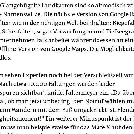
„Glattgebügelte Landkarten sind so altmodisch wi
he Namenswitze. Die nächste Version von Google E
alten wie in der richtigen Welt beinhalten: Biegefa
n, Scherfalten, sogar Verwerfungen und Tiefseegr
nternehmen Falk arbeitet währenddessen an ein
Offline-Version von Google Maps. Die Möglichkeit
los.
m sehen Experten noch bei der Verschleißzeit von
„Nach etwa 10.000 Faltungen werden leider
puren sichtbar“, knickt Faltermeyer ein. „Da übe
al, ob man jetzt unbedingt den Notruf wählen m
eim Wandern mit dem Fuß umgeknickt ist. Elende
gheitsmoment!“ Ein weiterer Minuspunkt ist der P
 muss man beispielsweise für das Mate X auf den 