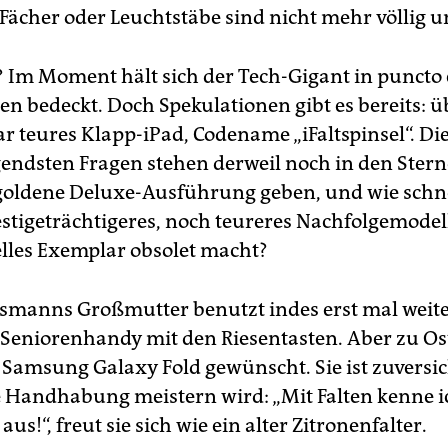
, Fächer oder Leuchtstäbe sind nicht mehr völlig 
 Im Moment hält sich der Tech-Gigant in puncto
en bedeckt. Doch Spekulationen gibt es bereits: ü
r teures Klapp-iPad, Codename „iFaltspinsel“. Die
endsten Fragen stehen derweil noch in den Stern
goldene Deluxe-Ausführung geben, und wie schnel
estigeträchtigeres, noch teureres Nachfolgemodell
lles Exemplar obsolet macht?
manns Großmutter benutzt indes erst mal weite
Seniorenhandy mit den Riesentasten. Aber zu Os
n Samsung Galaxy Fold gewünscht. Sie ist zuversic
ie Handhabung meistern wird: „Mit Falten kenne 
aus!“, freut sie sich wie ein alter Zitronenfalter.