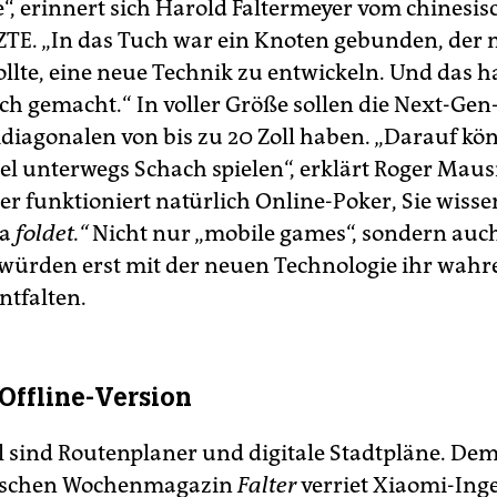
e“, erinnert sich Harold Faltermeyer vom chinesi
 ZTE. „In das Tuch war ein Knoten gebunden, der
ollte, eine neue Technik zu entwickeln. Und das h
ch gemacht.“ In voller Größe sollen die Next-Ge
diagonalen von bis zu 20 Zoll haben. „Darauf kö
el unterwegs Schach spielen“, erklärt Roger Ma
er funktioniert natürlich Online-Poker, Sie wisse
da
foldet.“
Nicht nur „mobile games“, sondern auc
 würden erst mit der neuen Technologie ihr wahr
ntfalten.
 Offline-Version
el sind Routenplaner und digitale Stadtpläne. De
hischen Wochenmagazin
Falter
verriet Xiaomi-In