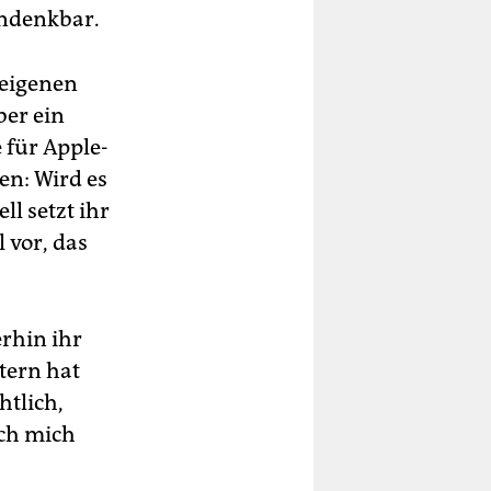
undenkbar.
 eigenen
ber ein
 für Apple-
en: Wird es
l setzt ihr
 vor, das
rhin ihr
tern hat
htlich,
ich mich