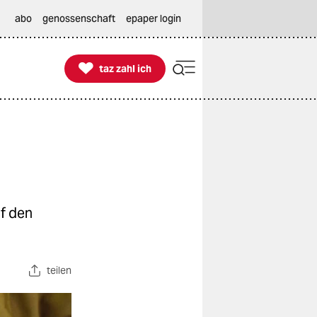
abo
genossenschaft
epaper login

taz zahl ich
taz zahl ich
f den
teilen