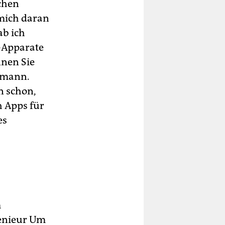
schen
 mich daran
ab ich
n-Apparate
nnen Sie
usmann.
n schon,
h Apps für
es
m
genieur Um