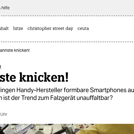
 hilfe
halt
hitze
christopher street day
ceuta
Kannste knicken!
t
ste knicken!
ringen Handy-Hersteller formbare Smartphones au
 ist der Trend zum Falzgerät unauffaltbar?
 Uhr