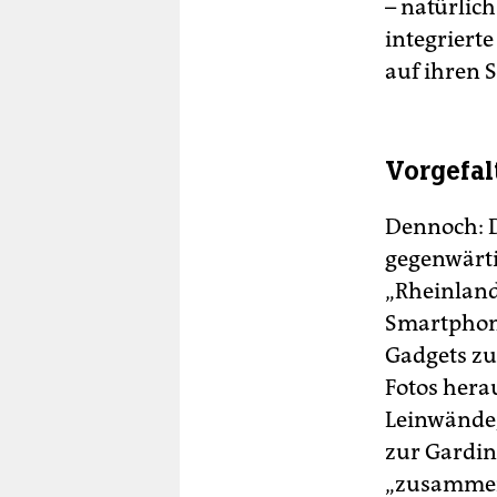
– natürlich
integriert
auf ihren S
Vorgefal
Dennoch: D
gegenwärti
„Rheinland,
Smartphone
Gadgets zu
Fotos hera
Leinwände,
zur Gardin
„zusammenf