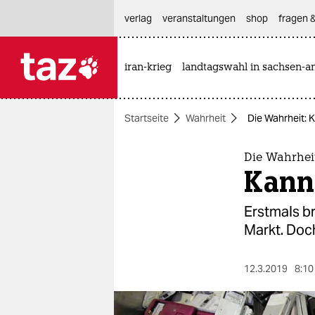
hautnavigation anspringen
hauptinhalt anspringen
footer anspringen
verlag
veranstaltungen
shop
fragen &
iran-krieg
landtagswahl in sachsen-an

taz zahl ich
taz zahl ich
Startseite
Wahrheit
Die Wahrheit: 
themen
politik
Die Wahrhei
Kann
öko
Erstmals b
gesellschaft
Markt. Doch
kultur
12.3.2019
8:10
sport