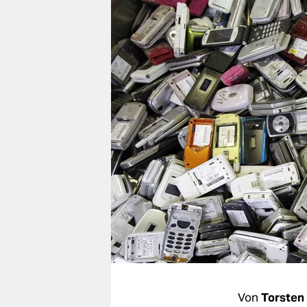
berlin
nord
wahrheit
verlag
verlag
veranstaltungen
shop
fragen & hilfe
unterstützen
abo
genossenschaft
Von
Torsten