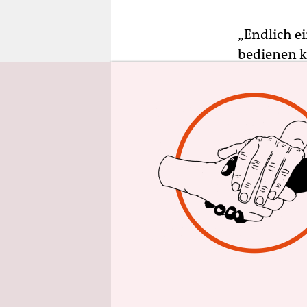
epaper login
„Endlich e
bedienen ka
der Palmin
Taschenrec
in zwei Tei
Sicher, noc
Roger Mau
Deutschlan
Jahren Sta
Mate X und
Displays i
nahe, sie 
Hosentasch