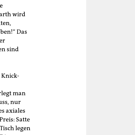
e
arth wird
lten,
äben!“ Das
er
en sind
 Knick-
rlegt man
uss, nur
s axiales
reis: Satte
Tisch legen