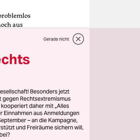
 problemlos
noch aus
en
Gerade nicht
hn gekonnt
echts
das, was
g
in wenigen
esellschaft! Besonders jetzt
 mit dem
rt gegen Rechtsextremismus
z kooperiert daher mit „Alles
 die
ller Einnahmen aus Anmeldungen
 lag es
. September – an die Kampagne,
rstützt und Freiräume sichern will,
bei?