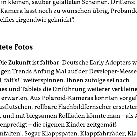
 in kleinen, sauber gefalteten Scheinen. Drittens:
e Kamera lässt noch zu wünschen übrig, Proband
elfies „irgendwie geknickt“.
tete Fotos
ie Zukunft ist faltbar. Deutsche Early Adopters w
gen Trends Anfang Mai auf der Developer-Messe
 falt’s!“ weiterspinnen. Ihnen zufolge sei nach
s und Tablets die Einführung weiterer verklein
 erwarten. Aus Polaroid-Kameras könnten vorgef
usflutschen, rollbare Flachbildfernseher ersetzt
 und mit biegsamen Rollläden könnte man – als A
enpredigt – die eigenen Kinder zeitgemäß
alten“. Sogar Klappspaten, Klappfahrräder, Kla