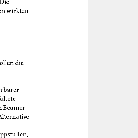
 Die
en wirkten
ollen die
erbarer
altete
en Beamer-
lternative
ppstullen,