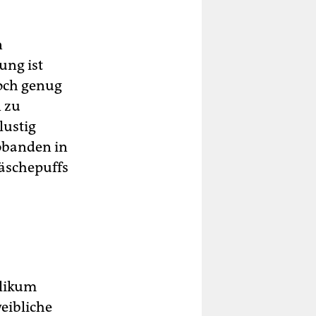
n
ung ist
noch genug
n zu
lustig
obanden in
äschepuffs
blikum
eibliche