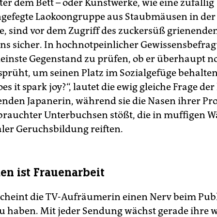
ter dem Bett – oder Kunstwerke, wie eine zufällig
efegte Laokoongruppe aus Staubmäusen in der
, sind vor dem Zugriff des zuckersüß grienende
ns sicher. In hochnotpeinlicher Gewissensbefrag
leinste Gegenstand zu prüfen, ob er überhaupt 
sprüht, um seinen Platz im Sozialgefüge behalte
es it spark joy?“, lautet die ewig gleiche Frage der 
nden Japanerin, während sie die Nasen ihrer Pr
rauchter Unterbuchsen stößt, die in muffigen W
er Geruchsbildung reiften.
n ist Frauenarbeit
cheint die TV-Aufräumerin einen Nerv beim Pu
zu haben. Mit jeder Sendung wächst gerade ihre w