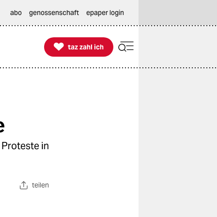
abo
genossenschaft
epaper login

taz zahl ich
taz zahl ich
e
 Proteste in
teilen