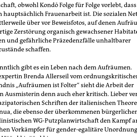
haft, obwohl Kondō Folge für Folge vorlebt, dass
hauptsächlich Frauenarbeit ist. Die sozialen Ne
ttlerweile über vor Beweisfotos, auf denen Aufr
fertige Zerstörung organisch gewachsener Habitat
en und gefährliche Präzedenzfälle unhaltbarer
ustände schaffen.
ntlich gibt es ein Leben nach dem Aufräumen.
xpertin Brenda Allerseil vom ordnungskritische
dnis „Aufräumen ist Folter“ sieht die Arbeit der
n Ausmisterin denn auch eher kritisch. Lieber ver
azipatorischen Schriften der italienischen Theore
inua, die ebenso der überkommenen bürgerlich
alinistischen WG-Putzplanwirtschaft den Kampf a
chen Vorkämpfer für gender-egalitäre Unordnung