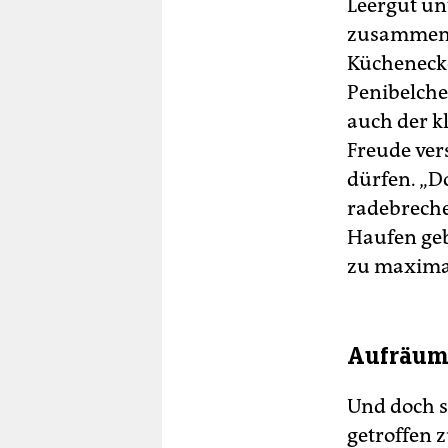
Leergut un
zusammeng
Küchenecke
Penibelche
auch der k
Freude ver
dürfen. „Do
radebreche
Haufen geb
zu maximal
Aufräume
Und doch s
getroffen 