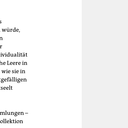
s
n würde,
n
r
vidualität
he Leere in
wie sie in
tgefälligen
seelt
mmlungen –
ollektion