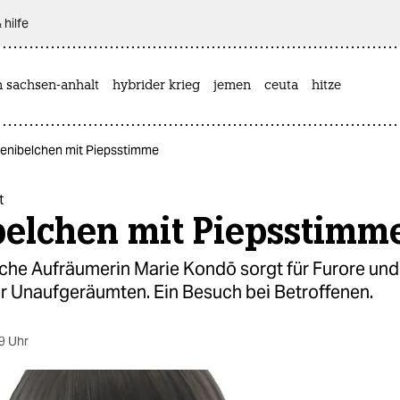
 hilfe
n sachsen-anhalt
hybrider krieg
jemen
ceuta
hitze
Penibelchen mit Piepsstimme
t
belchen mit Piepsstimm
che Aufräumerin Marie Kondō sorgt für Furore und
er Unaufgeräumten. Ein Besuch bei Betroffenen.
9 Uhr