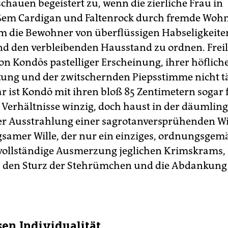
chauen begeistert zu, wenn die zierliche Frau in
ßem Cardigan und Faltenrock durch fremde Wo
m die Bewohner von überflüssigen Habseligkeite
nd den verbleibenden Hausstand zu ordnen. Freili
on Kondōs pastelliger Erscheinung, ihrer höflich
ung und der zwitschernden Piepsstimme nicht 
ar ist Kondō mit ihren bloß 85 Zentimetern sogar 
 Verhältnisse winzig, doch haust in der däumlin
er Ausstrahlung einer sagrotanversprühenden W
samer Wille, der nur ein einziges, ordnungsgemä
 vollständige Ausmerzung jeglichen Krimskrams,
, den Sturz der Stehrümchen und die Abdankung 
sen Individualität