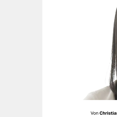
berlin
nord
wahrheit
verlag
verlag
veranstaltungen
shop
fragen & hilfe
unterstützen
abo
genossenschaft
Von
Christia