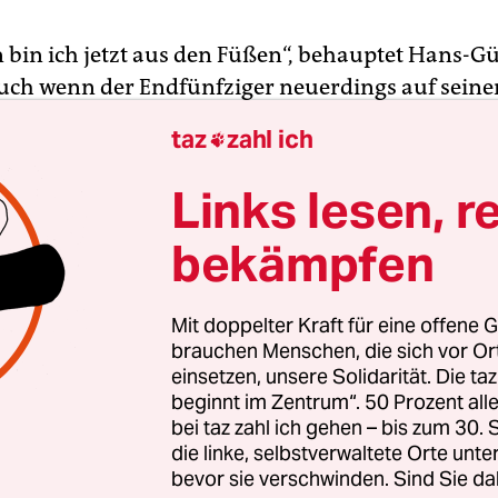
bin ich jetzt aus den Füßen“, behauptet Hans-G
uch wenn der Endfünfziger neuerdings auf seine
 vor dem Fernseher im Rösrather Eigenheim ver
taz
zahl ich

rau Jutta hatte ihrem Gatten jüngst recht unerwar
en treuen Dienste“ gedankt, ihn dann ebenso un
Links lesen, r
 ihn schließlich zu einem handlichen Paket
bekämpfen
falten. Seither wohnt der Frührentner in einer
im Schuhschrank. „Endlich weiß ich, wo ich hinge
ielund und raschelt leise im Seidenpapier. „Mari
Mit doppelter Kraft für eine offene G
brauchen Menschen, die sich vor O
einsetzen, unsere Solidarität. Die ta
beginnt im Zentrum“. 50 Prozent a
 solchen, als „achtsam“ deklarierten Umgang mi
bei taz zahl ich gehen – bis zum 30
 Erinnerungsstücken propagiert die japanische
die linke, selbstverwaltete Orte unte
autorin und Ordnungsberaterin Marie Kondō, de
bevor sie verschwinden. Sind Sie da