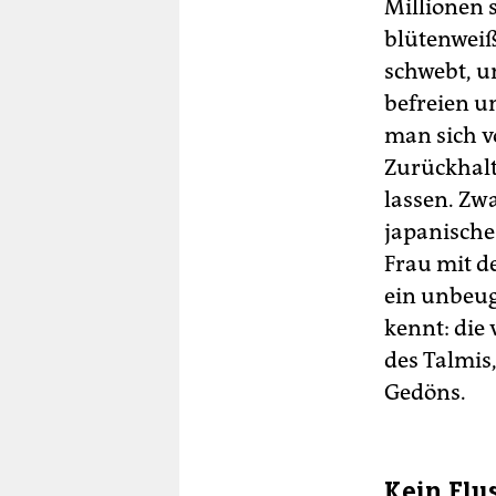
Millionen s
blütenwei
schwebt, u
befreien u
man sich v
Zurückhalt
lassen. Zw
japanische
Frau mit d
ein unbeug
kennt: die
des Talmis
Gedöns.
Kein Flu