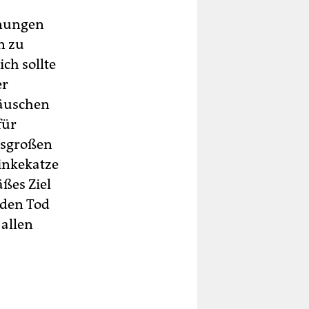
hnungen
n zu
ch sollte
er
täuschen
für
gsgroßen
inkekatze
ßes Ziel
 den Tod
allen