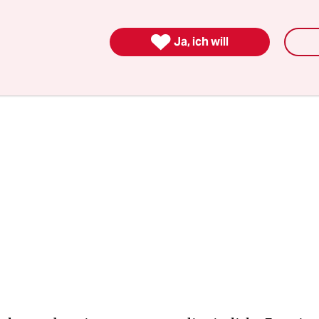
 mit Marie Kondō“ beim Streamingdienst Netfli
ekorde bricht.

Ja, ich will