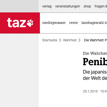
hautnavigation anspringen
hauptinhalt anspringen
footer anspringen
verlag
veranstaltungen
shop
fragen &
niedrigwasser
rente
landtagswahl i

taz zahl ich
taz zahl ich
Startseite
Wahrheit
Die Wahrheit: 
themen
politik
Die Wahrhei
Peni
öko
Die japanis
gesellschaft
der Welt d
kultur
29.1.2019
10:4
sport