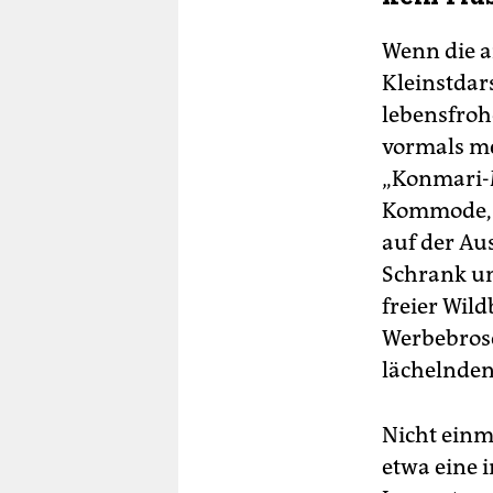
Wenn die a
Kleinstdars
lebensfroh
vormals m
„Konmari-M
Kommode, k
auf der Aus
Schrank un
freier Wil
Werbebrosc
lächelnden
Nicht einm
etwa eine 