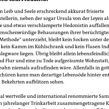
n Leib und Seele erschreckend akkurat frisierte
tellerin, neben der sogar Ursula von der Leyen al
e und etwas verschlamperte Hedonistin auffalle
enschenwürdige Behausungen ihrer berüchtigte
ethode“ unterzieht, bleibt kein Socken unter de
ein Kamm im Kühlschrank und kein Flusen Indi
legware liegen. Übrig bleibt allein lebensfeindlic
d Flur und eine zu Tode aufgeräumte Wohnstatt, 
dbahn niemals aufzufinden wäre. Allenfalls in got
hüren kann man derartige Lebensöde hinter ent
 Bekehrten aufblitzen sehen.
al wertvolle und international renommierte Sa
in jahrelanger Trinkarbeit zusammengetragene K