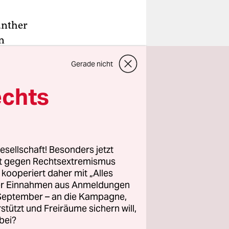
ünther
n
zichten
Gerade nicht
tet für die
erwartet
echts
 kleinen
höre“,
e Kondō sei
esellschaft! Besonders jetzt
rt gegen Rechtsextremismus
z kooperiert daher mit „Alles
ller Einnahmen aus Anmeldungen
t
. September – an die Kampagne,
rstützt und Freiräume sichern will,
ren Show
bei?