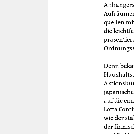
Anhängersc
Aufräumen 
quellen mi
die leicht
präsentier
Ordnungsz
Denn bekan
Haushaltse
Aktionsbün
japanische
auf die em
Lotta Cont
wie der st
der finnis