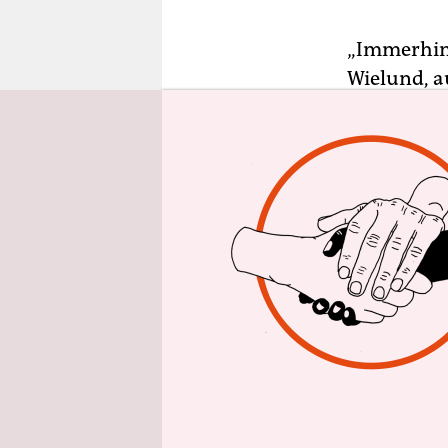
epaper login
„Immerhin 
Wielund, a
Stammplatz
muss. Ehef
„jahrelang
umarmt, um
zusammenzu
Schachtel 
nuschelt W
Dank.“
Denn einen
abgelegten
Bestseller