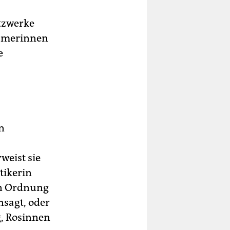
tzwerke
äumerinnen
e
n
weist sie
tikerin
en Ordnung
nsagt, oder
, Rosinnen