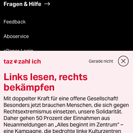
Fragen & Hilfe
Feedback
Aboservice
ePaper Login
taz
zahl ich
Gerade nicht

Downloads für Abonnierende
Links lesen, rechts
bekämpfen
© 2026 taz Verlags und Vertriebs GmbH
Alle Rechte vorbehalten. Bei rechtlichen Fragen oder für Genehmigungen
Mit doppelter Kraft für eine offene Gesellschaft!
wenden Sie sich bitte an
lizenzen@taz.de
Besonders jetzt brauchen Menschen, die sich gegen
Rechtsextremismus einsetzen, unsere Solidarität.
Daher gehen 50 Prozent der Einnahmen aus
Feedback
Redaktionsstatut
Kommune-Richtlinien
KI-
Neuanmeldungen an „Alles beginnt im Zentrum“ –
eine Kampagne, die bedrohte linke Kulturzentren