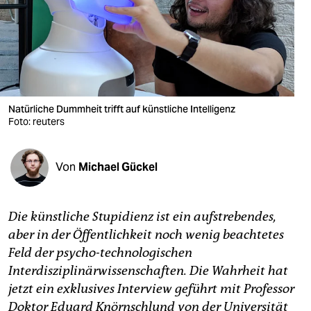
berlin
nord
wahrheit
verlag
Natürliche Dummheit trifft auf künstliche Intelligenz
Foto: reuters
verlag
veranstaltungen
Von
Michael Gückel
shop
fragen & hilfe
Die künstliche Stupidienz ist ein aufstrebendes,
unterstützen
aber in der Öffentlichkeit noch wenig beachtetes
Feld der psycho-technologischen
abo
Interdisziplinärwissenschaften. Die Wahrheit hat
genossenschaft
jetzt ein exklusives Interview geführt mit Professor
Doktor Eduard Knörnschlund von der Universität