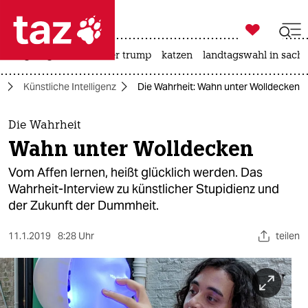

taz zahl ich
bergsteigen
usa unter trump
katzen
landtagswahl in sachs

taz zahl ich
t
Künstliche Intelligenz
Die Wahrheit: Wahn unter Wolldecken
taz zahl ich
themen
Die Wahrheit
Wahn unter Wolldecken
politik
Vom Affen lernen, heißt glücklich werden. Das
öko
Wahrheit-Interview zu künstlicher Stupidienz und
der Zukunft der Dummheit.
gesellschaft
11.1.2019
8:28 Uhr
teilen
kultur
sport