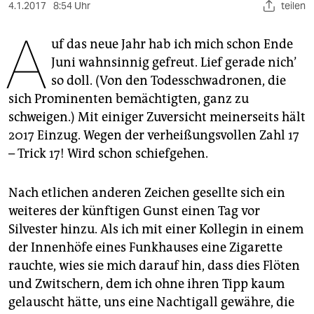
berlin
4.1.2017
8:54 Uhr
teilen
A
nord
uf das neue Jahr hab ich mich schon Ende
Juni wahnsinnig gefreut. Lief gerade nich’
wahrheit
so doll. (Von den Todesschwadronen, die
verlag
sich Prominenten bemächtigten, ganz zu
schweigen.) Mit einiger Zuversicht meinerseits hält
verlag
2017 Einzug. Wegen der verheißungsvollen Zahl 17
veranstaltungen
– Trick 17! Wird schon schiefgehen.
shop
Nach etlichen anderen Zeichen gesellte sich ein
fragen & hilfe
weiteres der künftigen Gunst einen Tag vor
Silvester hinzu. Als ich mit einer Kollegin in einem
unterstützen
der Innenhöfe eines Funkhauses eine Zigarette
abo
rauchte, wies sie mich darauf hin, dass dies Flöten
und Zwitschern, dem ich ohne ihren Tipp kaum
genossenschaft
gelauscht hätte, uns eine Nachtigall gewähre, die