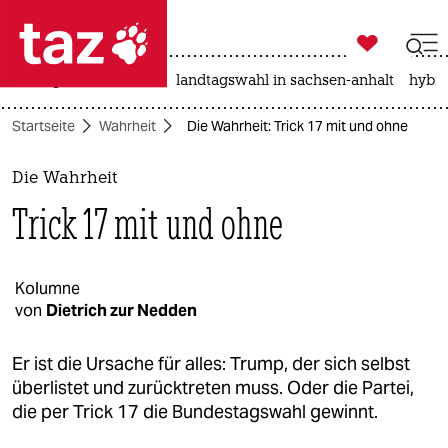

taz zahl ich
niedrigwasser
rente
landtagswahl in sachsen-anhalt
hybri

taz zahl ich
Startseite
Wahrheit
Die Wahrheit: Trick 17 mit und ohne
taz zahl ich
themen
Die Wahrheit
Trick 17 mit und ohne
politik
öko
Kolumne
von
Dietrich zur Nedden
gesellschaft
kultur
Er ist die Ursache für alles: Trump, der sich selbst
überlistet und zurücktreten muss. Oder die Partei,
sport
die per Trick 17 die Bundestagswahl gewinnt.