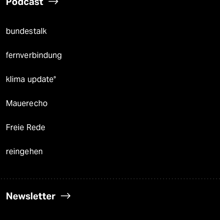
Podcast
bundestalk
fernverbindung
klima update°
Mauerecho
Freie Rede
reingehen
Newsletter