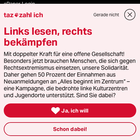
ePaper Login
taz
zahl ich
Gerade nicht

Downloads für Abonnierende
Links lesen, rechts
bekämpfen
© 2026 taz Verlags und Vertriebs GmbH
Alle Rechte vorbehalten. Bei rechtlichen Fragen oder für Genehmigungen
Mit doppelter Kraft für eine offene Gesellschaft!
wenden Sie sich bitte an
lizenzen@taz.de
Besonders jetzt brauchen Menschen, die sich gegen
Rechtsextremismus einsetzen, unsere Solidarität.
Daher gehen 50 Prozent der Einnahmen aus
Feedback
Redaktionsstatut
Kommune-Richtlinien
KI-
Neuanmeldungen an „Alles beginnt im Zentrum“ –
eine Kampagne, die bedrohte linke Kulturzentren
Leitlinie
Informant
Datenschutz
Impressum
AGB
und Jugendorte unterstützt. Sind Sie dabei?
Seitenwende
Einwilligungen widerrufen (Ads)

Ja, ich will
Schon dabei!