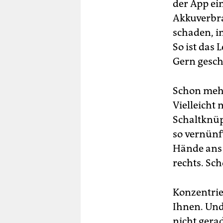
der App ei
Akkuverbra
schaden, i
So ist das
Gern gesch
Schon mehr
Vielleicht 
Schaltknüpp
so vernünf
Hände ans 
rechts. Sc
Konzentrie
Ihnen. Und
nicht gera