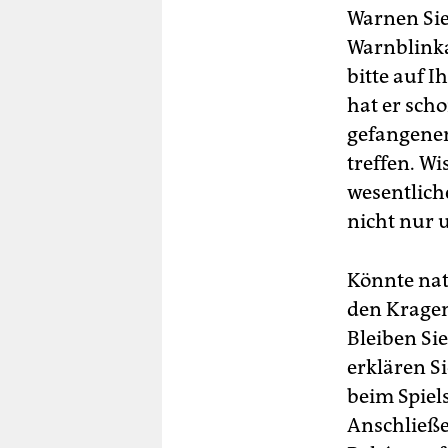
Warnen Sie
Warnblinka
bitte auf 
hat er scho
gefangenen
treffen. Wi
wesentlich
nicht nur 
Könnte nat
den Kragen
Bleiben Sie
erklären S
beim Spiel
Anschließe