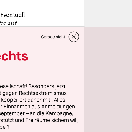
 Eventuell
fee auf
zur Panik.
Gerade nicht
ist auf der
echts
ich
edeuten,
ob Sie
esellschaft! Besonders jetzt
hten auf
rt gegen Rechtsextremismus
z kooperiert daher mit „Alles
e.
ller Einnahmen aus Anmeldungen
. September – an die Kampagne,
rstützt und Freiräume sichern will,
bei?