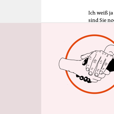
epaper login
Ich weiß ja
sind Sie n
Frühstücks
Ruhe bewahr
sicheren Se
Und sollte
schreien, 
muss
aber 
helfen müs
Level 3. De