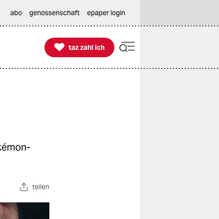
abo
genossenschaft
epaper login

taz zahl ich
taz zahl ich
Pokémon-
teilen