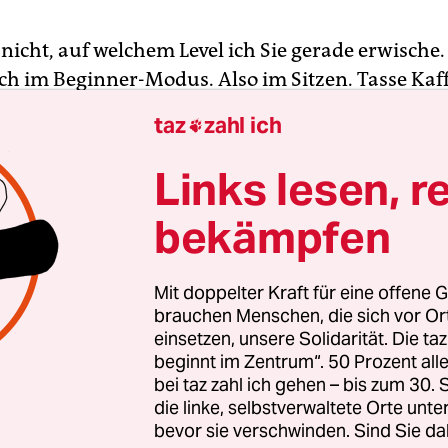
 nicht, auf welchem Level ich Sie gerade erwische.
och im Beginner-Modus. Also im Sitzen. Tasse Kaf
tisch, taz daneben, Radio an. Gut so: Kein Grund 
taz
zahl ich

en. Sitzen bleiben. Alles prima. Wer drinbleibt, 
ite.
Links lesen, r
bekämpfen
 bei Ihnen draußen gerade jemand ganz fürchterl
immer locker bleiben. Das
kann
was Schlimmes b
nicht. Schauen Sie einfach kurz aus dem Fenster, 
Mit doppelter Kraft für eine offene G
sen. Wahrscheinlich sehen Sie einen Durchgedre
brauchen Menschen, die sich vor O
einsetzen, unsere Solidarität. Die ta
r will nur spielen. Kann er aber nicht. Strom ist all
beginnt im Zentrum“. 50 Prozent a
bei taz zahl ich gehen – bis zum 30
die linke, selbstverwaltete Orte unte
bevor sie verschwinden. Sind Sie da