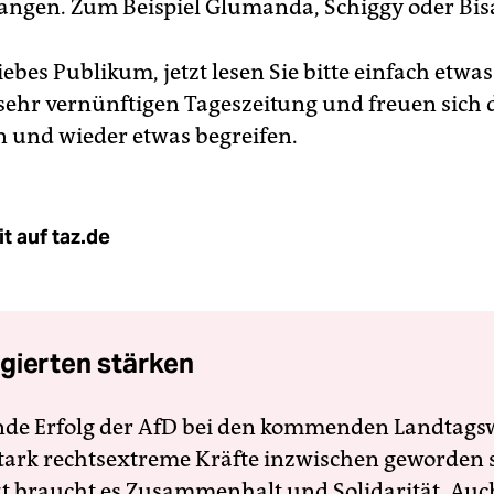
ngen. Zum Beispiel Glumanda, Schiggy oder Bi
liebes Publikum, jetzt lesen Sie bitte einfach etw
 sehr vernünftigen Tageszeitung und freuen sich 
in und wieder etwas begreifen.
t auf taz.de
gierten stärken
nde Erfolg der AfD bei den kommenden Landtags
 stark rechtsextreme Kräfte inzwischen geworden 
zt braucht es Zusammenhalt und Solidarität. Auc