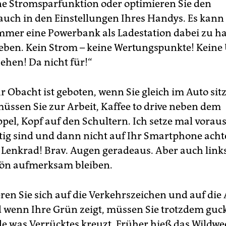
ne Stromsparfunktion oder optimieren Sie den
uch in den Einstellungen Ihres Handys. Es kann
mmer eine Power­bank als Ladestation dabei zu ha
 Leben. Kein Strom – keine Wertungspunkte! Keine
ehen! Da nicht für!“
 Obacht ist geboten, wenn Sie gleich im Auto sit
müssen Sie zur Arbeit, Kaffee to drive neben dem
el, Kopf auf den Schultern. Ich setze mal voraus,
tig sind und dann nicht auf Ihr Smartphone achte
Lenkrad! Brav. Augen geradeaus. Aber auch link
hön aufmerksam bleiben.
ren Sie sich auf die Verkehrszeichen und auf die
 wenn Ihre Grün zeigt, müssen Sie trotzdem guck
de was Verrücktes kreuzt. Früher hieß das Wildwe