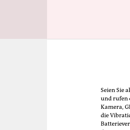
Seien Sie a
und rufen 
Kamera, GP
die Vibra­
Batterieve