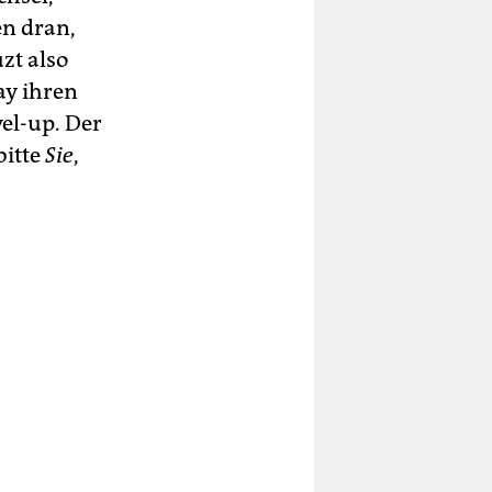
en dran,
zt also
ay ihren
vel-up. Der
bitte
Sie
,