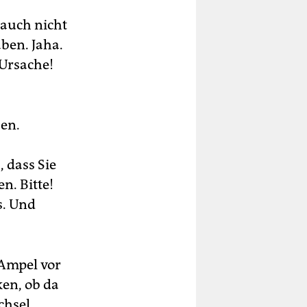
 auch nicht
ben. Jaha.
 Ursache!
zen.
 dass Sie
n. Bitte!
s. Und
 Ampel vor
en, ob da
chsel,