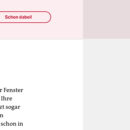
Schon dabei!
hr Fenster
 Ihre
zt sogar
en
 schon in