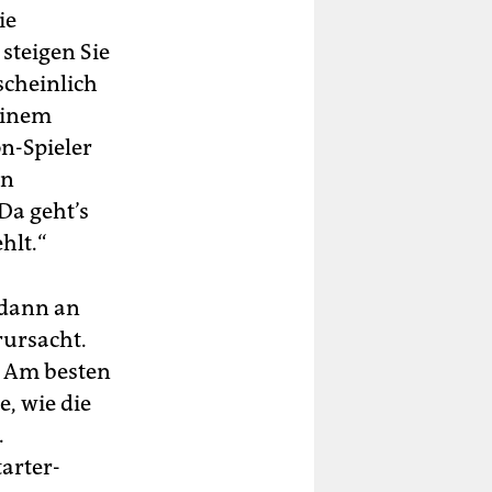
ie
steigen Sie
scheinlich
seinem
n-Spieler
in
Da geht’s
hlt.“
 dann an
rursacht.
n. Am besten
, wie die
.
arter-