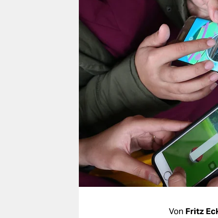
berlin
nord
wahrheit
verlag
verlag
veranstaltungen
shop
fragen & hilfe
unterstützen
abo
genossenschaft
Von
Fritz E