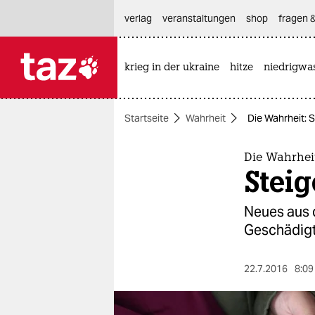
hautnavigation anspringen
hauptinhalt anspringen
footer anspringen
verlag
veranstaltungen
shop
fragen &
krieg in der ukraine
hitze
niedrigwa

taz zahl ich
taz zahl ich
Startseite
Wahrheit
Die Wahrheit: S
themen
politik
Die Wahrhei
Steig
öko
Neues aus d
gesellschaft
Geschädigt
kultur
22.7.2016
8:09
sport