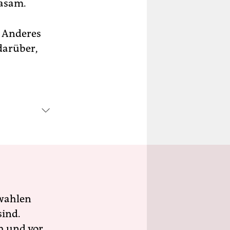
sasam.
as Anderes
darüber,
wahlen
sind.
h und vor