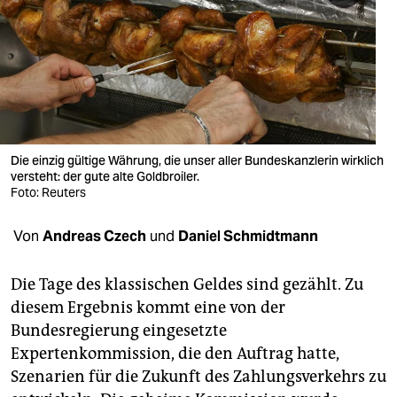
berlin
nord
wahrheit
verlag
verlag
Die einzig gültige Währung, die unser aller Bundeskanzlerin wirklich
versteht: der gute alte Goldbroiler.
veranstaltungen
Foto: Reuters
shop
Von
Andreas Czech
und
Daniel Schmidtmann
fragen & hilfe
Die Tage des klassischen Geldes sind gezählt. Zu
unterstützen
diesem Ergebnis kommt eine von der
Bundesregierung eingesetzte
abo
Expertenkommission, die den Auftrag hatte,
genossenschaft
Szenarien für die Zukunft des Zahlungsverkehrs zu