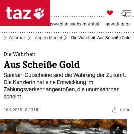

taz zahl ich
hitze
surfen
landtagswahl in sachsen-anhalt
gewalt gegen

taz zahl ich
e
Wahrheit
Angela Merkel
Die Wahrheit: Aus Scheiße Gold
taz zahl ich
themen
Die Wahrheit
Aus Scheiße Gold
politik
Sanifair-Gutscheine sind die Währung der Zukunft.
öko
Die Kanzlerin hat eine Entwicklung im
Zahlungsverkehr angestoßen, die unumkehrbar
gesellschaft
scheint.
kultur
16.6.2015
8:13 Uhr
teilen
sport