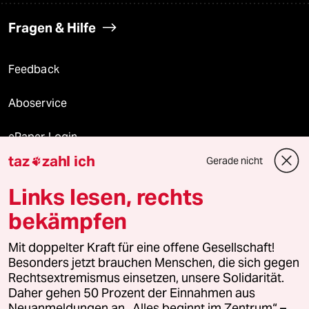
Fragen & Hilfe
Feedback
Aboservice
ePaper Login
taz
zahl ich
Gerade nicht

Downloads für Abonnierende
Links lesen, rechts
bekämpfen
© 2026 taz Verlags und Vertriebs GmbH
Mit doppelter Kraft für eine offene Gesellschaft!
Alle Rechte vorbehalten. Bei rechtlichen Fragen oder für Genehmigungen
wenden Sie sich bitte an
lizenzen@taz.de
Besonders jetzt brauchen Menschen, die sich gegen
Rechtsextremismus einsetzen, unsere Solidarität.
Daher gehen 50 Prozent der Einnahmen aus
Feedback
Redaktionsstatut
Kommune-Richtlinien
KI-
Neuanmeldungen an „Alles beginnt im Zentrum“ –