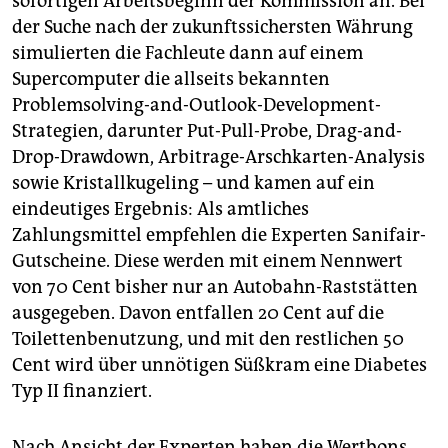
sofortigen Arbeitsbeginn der Kommission an. Bei
der Suche nach der zukunftssichersten Währung
simulierten die Fachleute dann auf einem
Supercomputer die allseits bekannten
Problemsolving-and-Outlook-Development-
Strategien, darunter Put-Pull-Probe, Drag-and-
Drop-Drawdown, Arbi­trage-Arschkarten-Analysis
sowie Kristallkugeling – und kamen auf ein
eindeutiges Ergebnis: Als amtliches
Zahlungsmittel empfehlen die Experten Sanifair-
Gutscheine. Diese werden mit einem Nennwert
von 70 Cent bisher nur an Autobahn-Raststätten
ausgegeben. Davon entfallen 20 Cent auf die
Toilettenbenutzung, und mit den restlichen 50
Cent wird über unnötigen Süßkram eine Diabetes
Typ II finanziert.
Nach Ansicht der Experten haben die Wertbons