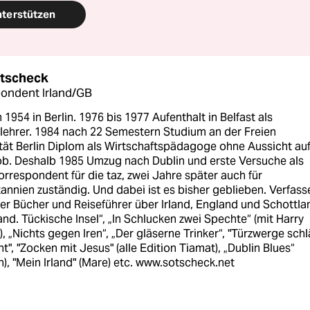
nterstützen
otscheck
ondent Irland/GB
1954 in Berlin. 1976 bis 1977 Aufenthalt in Belfast als
lehrer. 1984 nach 22 Semestern Studium an der Freien
tät Berlin Diplom als Wirtschaftspädagoge ohne Aussicht au
ob. Deshalb 1985 Umzug nach Dublin und erste Versuche als
orrespondent für die taz, zwei Jahre später auch für
annien zuständig. Und dabei ist es bisher geblieben. Verfass
er Bücher und Reiseführer über Irland, England und Schottla
rland. Tückische Insel“, „In Schlucken zwei Spechte“ (mit Harry
, „Nichts gegen Iren“, „Der gläserne Trinker“, "Türzwerge sch
t", "Zocken mit Jesus" (alle Edition Tiamat), „Dublin Blues“
), "Mein Irland" (Mare) etc. www.sotscheck.net