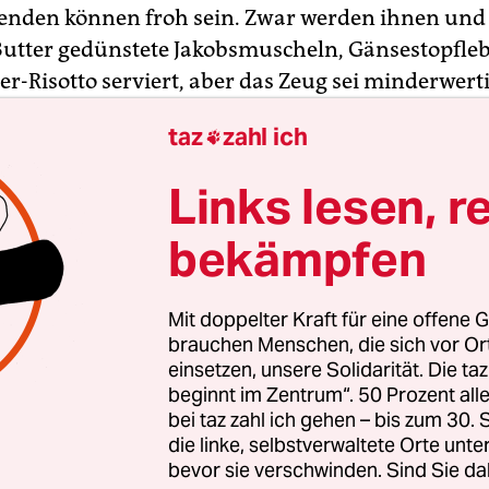
fenden können froh sein. Zwar werden ihnen und
Butter gedünstete Jakobsmuscheln, Gänsestopfle
-Risotto serviert, aber das Zeug sei minderwerti
in Lord. Darüber hinaus habe er eine geschlagen
taz
zahl ich

nde auf einen Tisch warten müssen. Das habe ih
hmittag verdorben, zumal er dadurch keine Zeit
Links lesen, r
rschöne Kuchenauswahl“ hatte. Ein anderer bes
 er und seine Frau gar keinen Tisch bekommen ha
bekämpfen
Mit doppelter Kraft für eine offene G
brauchen Menschen, die sich vor O
einsetzen, unsere Solidarität. Die ta
beginnt im Zentrum“. 50 Prozent a
bei taz zahl ich gehen – bis zum 30
die linke, selbstverwaltete Orte unte
bevor sie verschwinden. Sind Sie da