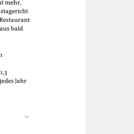
ht mehr,
astagericht
 Restaurant
aus bald
n
1,3
jedes Jahr