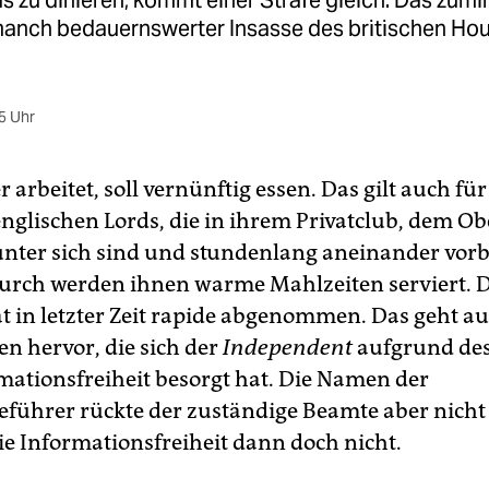
 zu dinieren, kommt einer Strafe gleich. Das zumi
manch bedauernswerter Insasse des britischen Hou
5 Uhr
r arbeitet, soll vernünftig essen. Das gilt auch für
englischen Lords, die in ihrem Privatclub, dem O
unter sich sind und stundenlang aneinander vorb
rch werden ihnen warme Mahlzeiten serviert. 
at in letzter Zeit rapide abgenommen. Das geht a
n hervor, die sich der
Independent
aufgrund des
mationsfreiheit besorgt hat. Die Namen der
führer rückte der zuständige Beamte aber nicht 
die Informationsfreiheit dann doch nicht.