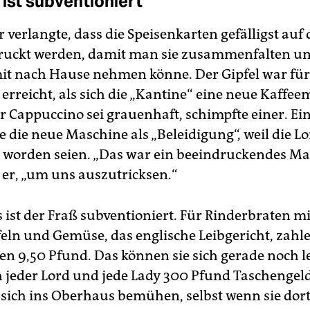
 ist subventioniert
r verlangte, dass die Speisenkarten gefälligst au
ruckt werden, damit man sie zusammenfalten un
it nach Hause nehmen könne. Der Gipfel war für
 erreicht, als sich die „Kantine“ eine neue Kaffe
er Cappuccino sei grauenhaft, schimpfte einer. Ei
 die neue Maschine als „Beleidigung“, weil die Lo
t worden seien. „Das war ein beeindruckendes Ma
 er, „um uns auszutricksen.“
 ist der Fraß subventioniert. Für Rinderbraten mi
feln und Gemüse, das englische Leibgericht, zahle
en 9,50 Pfund. Das können sie sich gerade noch le
h jeder Lord und jede Lady 300 Pfund Taschengeld
 sich ins Oberhaus bemühen, selbst wenn sie dor