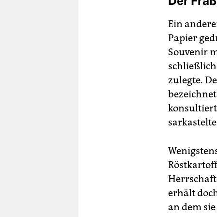
Der Fraß
Ein andere
Papier ged
Souvenir m
schließlich
zulegte. D
bezeichnete
konsultier
sarkastelte
Wenigstens
Röstkartof
Herrschaft
erhält doc
an dem sie