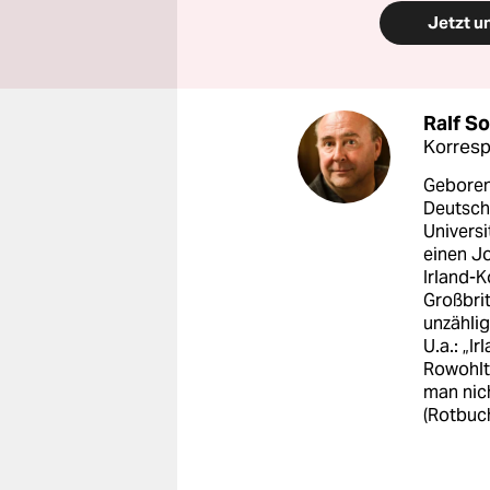
Jetzt u
Ralf S
Korresp
Geboren 
Deutsch
Universi
einen J
Irland-K
Großbrit
unzählig
U.a.: „I
Rowohlt)
man nich
(Rotbuch