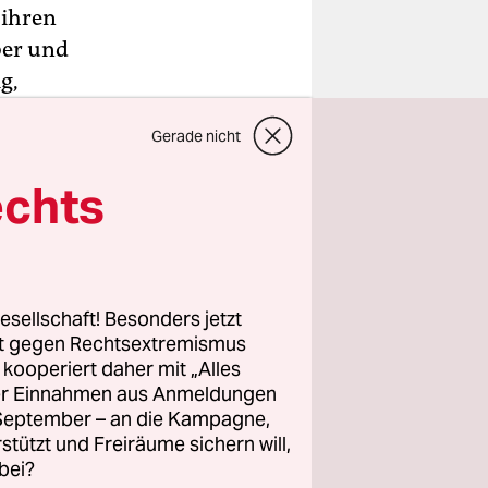
 ihren
ber und
g,
e
Gerade nicht
m den
 mehr für
echts
chwerte
ben.
esellschaft! Besonders jetzt
rt gegen Rechtsextremismus
z kooperiert daher mit „Alles
ller Einnahmen aus Anmeldungen
. September – an die Kampagne,
rstützt und Freiräume sichern will,
bei?