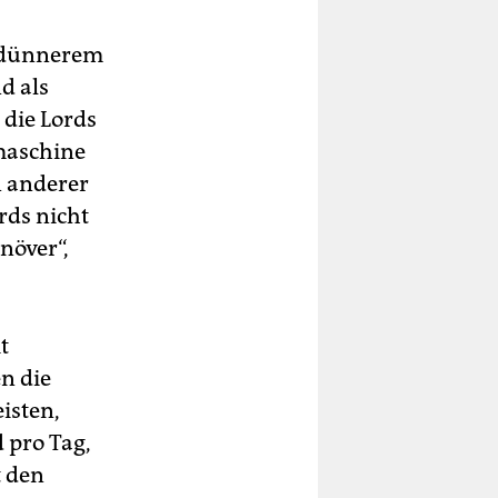
f dünnerem
d als
 die Lords
emaschine
n anderer
rds nicht
növer“,
t
n die
isten,
 pro Tag,
t den