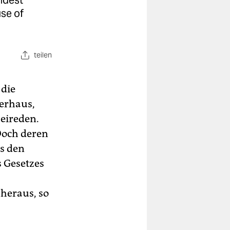
ndest
se of
teilen
 die
berhaus,
eireden.
Doch deren
us den
 Gesetzes
heraus, so