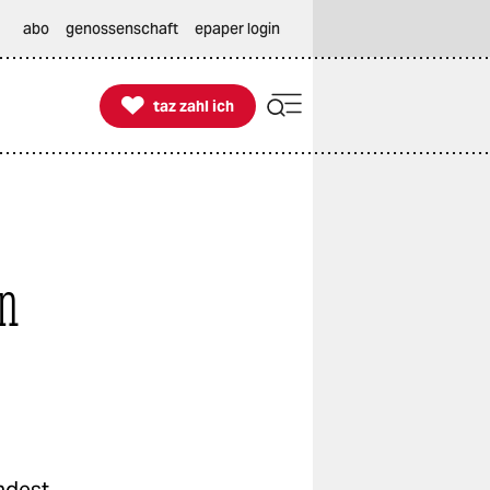
abo
genossenschaft
epaper login

taz zahl ich
taz zahl ich
n