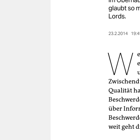
Im Oberhaus
berlin
glaubt so 
nord
Lords.
wahrheit
23.2.2014
19:4
verlag
W
e
verlag
veranstaltungen
shop
Zwischendu
Qualität h
fragen & hilfe
Beschwerde
unterstützen
über Infor
abo
Beschwerde
weit geht 
genossenschaft