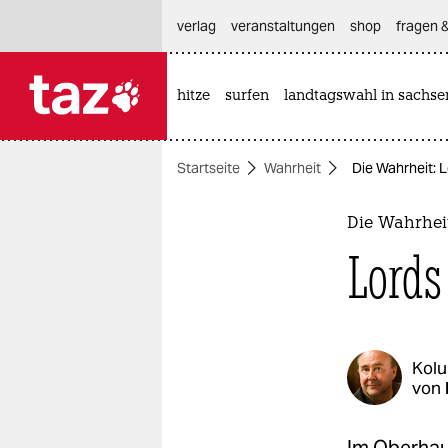
hautnavigation anspringen
hauptinhalt anspringen
footer anspringen
verlag
veranstaltungen
shop
fragen &
hitze
surfen
landtagswahl in sachse

taz zahl ich
taz zahl ich
Startseite
Wahrheit
Die Wahrheit: 
themen
politik
Die Wahrhei
Lords
öko
gesellschaft
kultur
Kol
von
sport