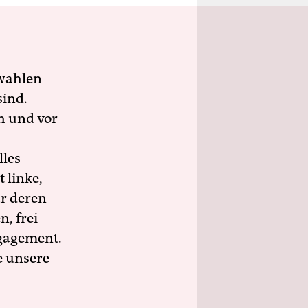
wahlen
sind.
h und vor
lles
 linke,
ür deren
n, frei
ngagement.
e unsere