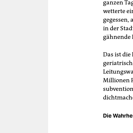
ganzen Tag 
wetterte e
gegessen, 
in der Sta
gähnende L
Das ist di
geriatrisch
Leitungswas
Millionen 
subvention
dichtmache
Die Wahrhei