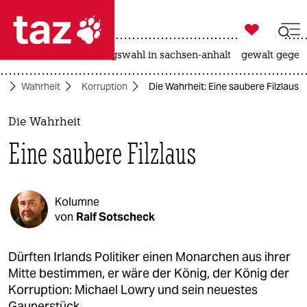

taz zahl ich
hitze
surfen
landtagswahl in sachsen-anhalt
gewalt gegen

taz zahl ich
te
Wahrheit
Korruption
Die Wahrheit: Eine saubere Filzlaus
taz zahl ich
themen
Die Wahrheit
Eine saubere Filzlaus
politik
öko
Kolumne
gesellschaft
von
Ralf Sotscheck
kultur
Dürften Irlands Politiker einen Monarchen aus ihrer
Mitte bestimmen, er wäre der König, der König der
sport
Korruption: Michael Lowry und sein neuestes
Gaunerstück.