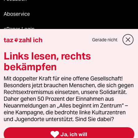
Aboservice
ePaper Login
taz
zahl ich
Gerade nicht

Downloads für Abonnierende
Links lesen, rechts
bekämpfen
© 2026 taz Verlags und Vertriebs GmbH
Mit doppelter Kraft für eine offene Gesellschaft!
Alle Rechte vorbehalten. Bei rechtlichen Fragen oder für Genehmigungen
wenden Sie sich bitte an
lizenzen@taz.de
Besonders jetzt brauchen Menschen, die sich gegen
Rechtsextremismus einsetzen, unsere Solidarität.
Daher gehen 50 Prozent der Einnahmen aus
Feedback
Redaktionsstatut
Kommune-Richtlinien
KI-
Neuanmeldungen an „Alles beginnt im Zentrum“ –
eine Kampagne, die bedrohte linke Kulturzentren
Leitlinie
Informant
Datenschutz
Impressum
AGB
und Jugendorte unterstützt. Sind Sie dabei?
Seitenwende
Einwilligungen widerrufen (Ads)

Ja, ich will