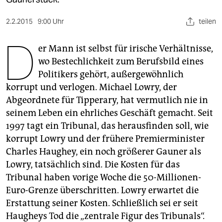
berlin
nord
2.2.2015
9:00 Uhr
teilen
D
wahrheit
er Mann ist selbst für irische Verhältnisse,
wo Bestechlichkeit zum Berufsbild eines
verlag
Politikers gehört, außergewöhnlich
korrupt und verlogen. Michael Lowry, der
verlag
Abgeordnete für Tipperary, hat vermutlich nie in
veranstaltungen
seinem Leben ein ehrliches Geschäft gemacht. Seit
1997 tagt ein Tribunal, das herausfinden soll, wie
shop
korrupt Lowry und der frühere Premierminister
fragen & hilfe
Charles Haughey, ein noch größerer Gauner als
unterstützen
Lowry, tatsächlich sind. Die Kosten für das
Tribunal haben vorige Woche die 50-Millionen-
abo
Euro-Grenze überschritten. Lowry erwartet die
Erstattung seiner Kosten. Schließlich sei er seit
genossenschaft
Haugheys Tod die „zentrale Figur des Tribunals“.