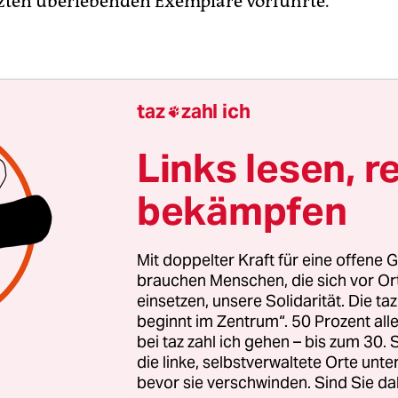
tzten überlebenden Exemplare vorführte.
taz
zahl ich

Links lesen, r
bekämpfen
Mit doppelter Kraft für eine offene G
brauchen Menschen, die sich vor O
einsetzen, unsere Solidarität. Die ta
beginnt im Zentrum“. 50 Prozent a
bei taz zahl ich gehen – bis zum 30
die linke, selbstverwaltete Orte unte
ch beschlossen, die Unlösbarkeit des Falles mit e
bevor sie verschwinden. Sind Sie da
au zu feiern. „Feiern“ ist aber wohl ein zu starke