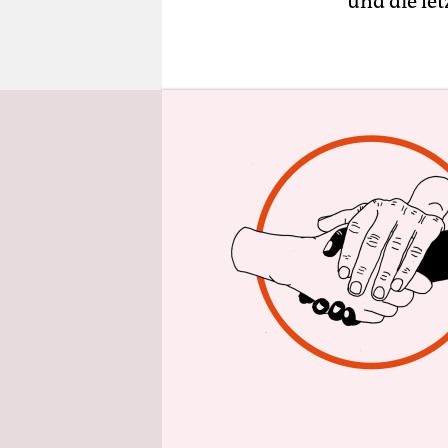
und die le
epaper login
Kleb und i
der Bergsch