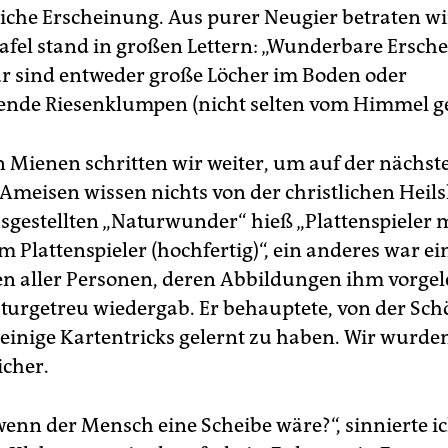
liche Erscheinung. Aus purer Neugier betraten wir
Tafel stand in großen Lettern: „Wunderbare Ersc
ur sind entweder große Löcher im Boden oder
nde Riesenklumpen (nicht selten vom Himmel ge
n Mienen schritten wir weiter, um auf der nächste
 Ameisen wissen nichts von der christlichen Heils
usgestellten „Naturwunder“ hieß „Plattenspieler 
m Plattenspieler (hochfertig)“, ein anderes war ei
n aller Personen, deren Abbildungen ihm vorgel
turgetreu wiedergab. Er behauptete, von der Sc
inige Kartentricks gelernt zu haben. Wir wurd
cher.
enn der Mensch eine Scheibe wäre?“, sinnierte ic