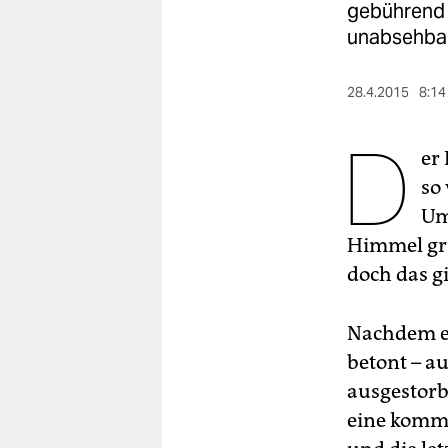
berlin
gebührend 
unabsehbar
nord
wahrheit
28.4.2015
8:14
verlag
D
er
verlag
so
Um
veranstaltungen
Himmel grü
shop
doch das gi
fragen & hilfe
unterstützen
Nachdem ei
betont – au
abo
ausgestorbe
genossenschaft
eine komme