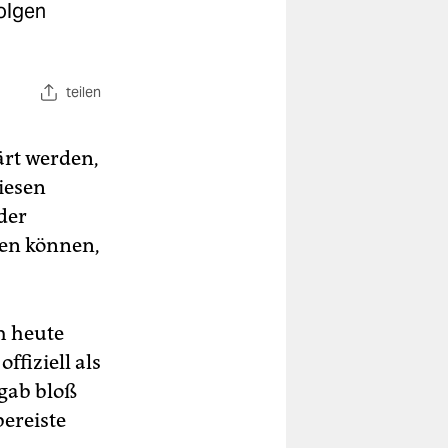
olgen
teilen
ärt werden,
diesen
der
ren können,
h heute
ffiziell als
 gab bloß
ereiste