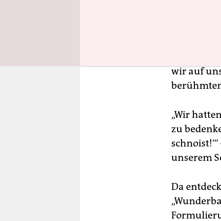
für das, wa
irrsinnig 
ausgestell
an das sei
wir auf un
berühmten 
„Wir hatten
zu bedenke
schnoist!‘
unserem Sc
Da entdeckt
„Wunderbar
Formulieru