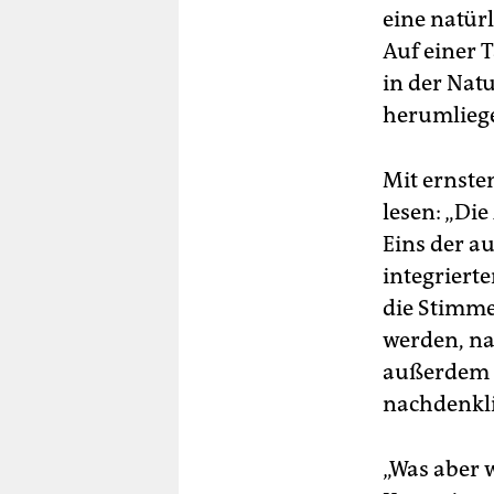
eine natür
Auf einer 
in der Nat
herumliege
Mit ernste
lesen: „Die
Eins der a
integrierte
die Stimme
werden, na
außerdem e
nachdenkli
„Was aber w