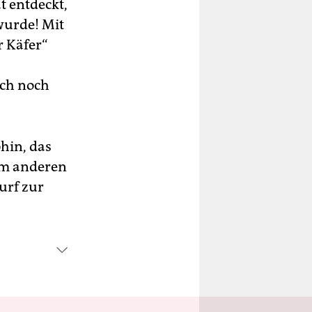
t entdeckt,
wurde! Mit
r Käfer“
och noch
hin, das
nem anderen
urf zur