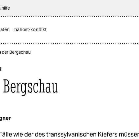
 hilfe
aten
nahost-konflikt
In der Bergschau
t
r Bergschau
gner
Fälle wie der des transsylvanischen Kiefers müsse