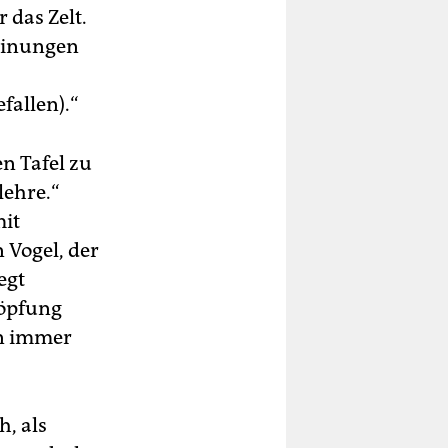
 das Zelt.
heinungen
fallen).“
n Tafel zu
lehre.“
mit
n Vogel, der
egt
höpfung
en immer
h, als