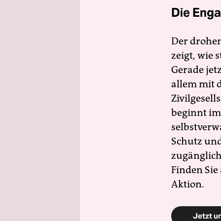
Die Enga
Der drohe
zeigt, wie
Gerade jet
allem mit d
Zivilgesell
beginnt im
selbstverw
Schutz und 
zugänglich
Finden Sie
Aktion.
Jetzt u