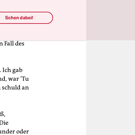
r ein
en den
Schon dabei!
ss sie uns
. So kamen
 Fall des
. Ich gab
nd, war ’Tu
m schuld an
ß,
Die
under oder