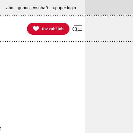
abo
genossenschaft
epaper login

taz zahl ich
taz zahl ich
n