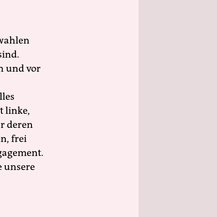
wahlen
sind.
h und vor
lles
 linke,
ür deren
n, frei
ngagement.
e unsere