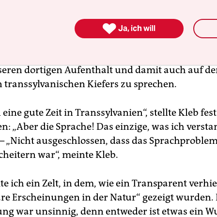
s wir taten. Eigentlich tranken wir pro Person nu

teures Glas Wein und schlichen missmutig zwisch
Ja, ich will
ten Bergen herum. Es konnte kaum ausbleiben, da
nerzeit noch gebirgige Transsylvanien erinnerten
seren dortigen Aufenthalt und damit auch auf den
transsylvanischen Kiefers zu sprechen.
 eine gute Zeit in Transsylvanien“, stellte Kleb fest
n: „Aber die Sprache! Das einzige, was ich versta
“ – „Nicht ausgeschlossen, dass das Sprachproble
heitern war“, meinte Kleb.
e ich ein Zelt, in dem, wie ein Transparent verhie
e Erscheinungen in der Natur“ gezeigt wurden. 
ng war unsinnig, denn entweder ist etwas ein W