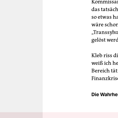
Kommissar 
das tatsäc
so etwas h
wäre schon
„Transsylva
gelöst wer
Kleb riss 
weiß ich h
Bereich tä
Finanzkris
Die Wahrhei