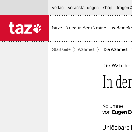
hautnavigation anspringen
hauptinhalt anspringen
footer anspringen
verlag
veranstaltungen
shop
fragen &
hitze
krieg in der ukraine
us-demokr

taz zahl ich
taz zahl ich
Startseite
Wahrheit
Die Wahrheit: 
themen
politik
Die Wahrhei
In de
öko
gesellschaft
kultur
Kolumne
von
Eugen E
sport
Unlösbare 