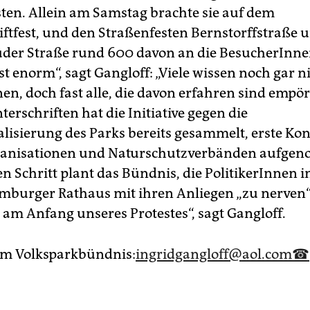
esten. Allein am Samstag brachte sie auf dem
iftfest, und den Straßenfesten Bernstorffstraße 
er Straße rund 600 davon an die BesucherInnen
t enorm“, sagt Gangloff: „Viele wissen noch gar n
en, doch fast alle, die davon erfahren sind empör
erschriften hat die Initiative gegen die
isierung des Parks bereits gesammelt, erste Kon
anisationen und Naturschutzverbänden aufge
n Schritt plant das Bündnis, die PolitikerInnen 
burger Rathaus mit ihren Anliegen „zu nerven“.
 am Anfang unseres Protestes“, sagt Gangloff.
um Volksparkbündnis:
ingridgangloff@aol.com
☎