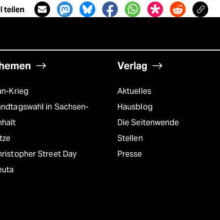
 teilen
hemen
Verlag
an-Krieg
Aktuelles
andtagswahl in Sachsen-
Hausblog
nhalt
Die Seitenwende
tze
Stellen
ristopher Street Day
Presse
euta