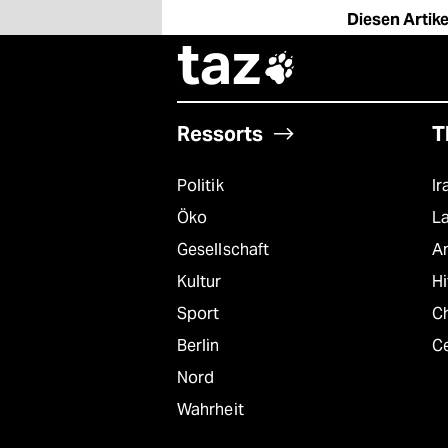
Diesen Artikel
taz

Ressorts
T
Politik
Ir
Öko
L
Gesellschaft
A
Kultur
Hi
Sport
Ch
Berlin
C
Nord
Wahrheit