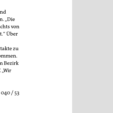
und
. „Die
ichts von
t.“ Über
takte zu
nommen.
im Bezirk
 „Wir
040 / 53