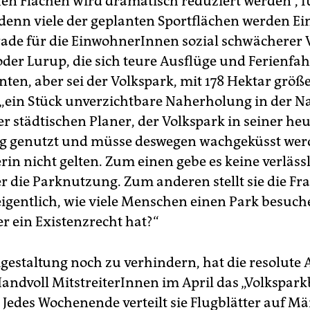
en Flächen wird dramatisch reduziert werden“, f
 denn viele der geplanten Sportflächen werden Ein
rade für die EinwohnerInnen sozial schwächerer V
oder Lurup, die sich teure Ausflüge und Ferienfah
nten, aber sei der Volkspark, mit 178 Hektar größe
 „ein Stück unverzichtbare Naherholung in der Na
r städtischen Planer, der Volkspark in seiner he
ig genutzt und müsse deswegen wachgeküsst werd
rin nicht gelten. Zum einen gebe es keine verläss
r die Parknutzung. Zum anderen stellt sie die Fra
igentlich, wie viele Menschen einen Park besuc
er ein Existenzrecht hat?“
estaltung noch zu verhindern, hat die resolute 
Handvoll MitstreiterInnen im April das „Volkspar
 Jedes Wochenende verteilt sie Flugblätter auf M