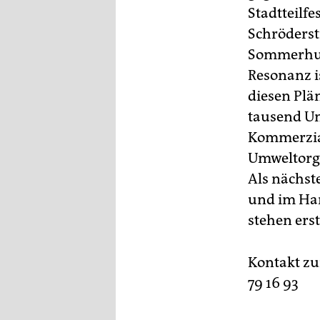
Stadtteilf
Schröderst
Sommerhud
Resonanz is
diesen Plän
tausend Unt
Kommerzial
Umweltorg
Als nächste
und im Ham
stehen erst
Kontakt z
79 16 93