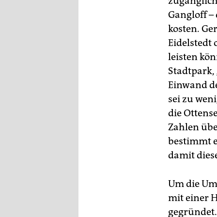
zugänglich
Gangloff –
kosten. Ge
Eidelstedt 
leisten kön
Stadtpark,
Einwand de
sei zu wen
die Ottense
Zahlen übe
bestimmt e
damit dies
Um die Umg
mit einer 
gegründet.