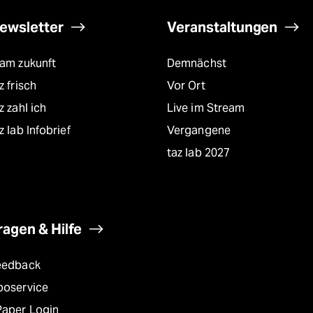
ewsletter
Veranstaltungen
eam zukunft
Demnächst
z frisch
Vor Ort
z zahl ich
Live im Stream
z lab Infobrief
Vergangene
taz lab 2027
ragen & Hilfe
eedback
boservice
Paper Login