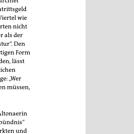
ürchtet
trittsgeld
iertel wie
rten nicht
r als der
tur“. Den
utigen Form
en, lässt
lichen
ge: „Wer
hen müssen,
Altonaerin
kbündnis“
ärkten und