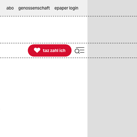
abo
genossenschaft
epaper login

taz zahl ich
taz zahl ich
e