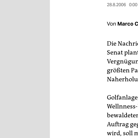
berlin
28.8.2006
0:00
nord
Von
Marco C
wahrheit
verlag
Die Nachric
Senat plan
verlag
Vergnügung
veranstaltungen
größten Pa
shop
Naherholun
fragen & hilfe
Golfanlage
unterstützen
Wellnness-
bewaldeten 
abo
Auftrag ge
genossenschaft
wird, soll 