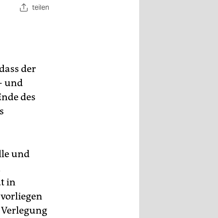
teilen
 dass der
- und
Ende des
s
lle und
n
t in
 vorliegen
e Verlegung