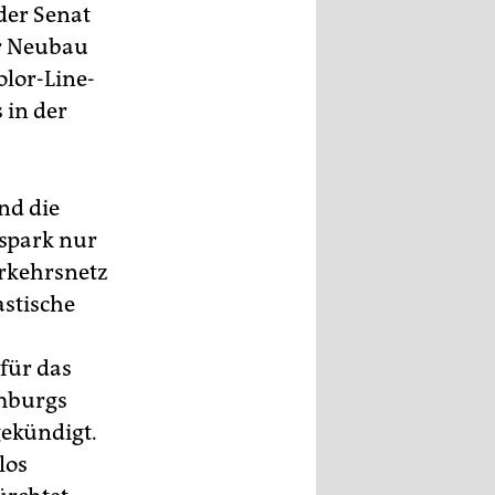
der Senat
r Neubau
olor-Line-
 in der
nd die
kspark nur
erkehrsnetz
astische
für das
amburgs
gekündigt.
los