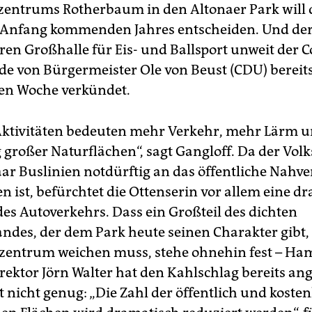
zentrums Rotherbaum in den Altonaer Park will 
s Anfang kommenden Jahres entscheiden. Und de
ren Großhalle für Eis- und Ballsport unweit der C
e von Bürgermeister Ole von Beust (CDU) bereits
en Woche verkündet.
 Aktivitäten bedeuten mehr Verkehr, mehr Lärm u
 großer Naturflächen“, sagt Gangloff. Da der Vol
aar Buslinien notdürftig an das öffentliche Nahv
 ist, befürchtet die Ottenserin vor allem eine dr
s Autoverkehrs. Dass ein Großteil des dichten
des, der dem Park heute seinen Charakter gibt, 
zentrum weichen muss, stehe ohnehin fest – H
ektor Jörn Walter hat den Kahlschlag bereits an
 nicht genug: „Die Zahl der öffentlich und kosten