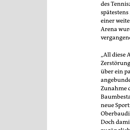
epaper login
des Tennis
spätesten
einer weite
Arena wurd
vergangen
„All diese
Zerstörung
über ein p
angebunden
Zunahme de
Baumbestan
neue Sport
Oberbaudir
Doch damit