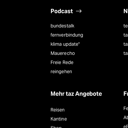
Podcast
N
bundestalk
t
fernverbindung
ta
klima update°
ta
Mauerecho
ta
Freie Rede
reingehen
Mehr taz Angebote
F
F
Reisen
A
Kantine
e