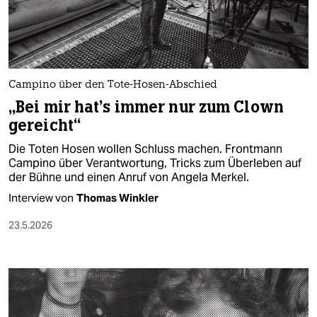
berlin
nord
wahrheit
Campino über den Tote-Hosen-Abschied
verlag
„Bei mir hat’s immer nur zum Clown
gereicht“
verlag
Die Toten Hosen wollen Schluss machen. Frontmann
veranstaltungen
Campino über Verantwortung, Tricks zum Überleben auf
der Bühne und einen Anruf von Angela Merkel.
shop
Interview von
Thomas Winkler
fragen & hilfe
23.5.2026
unterstützen
abo
genossenschaft