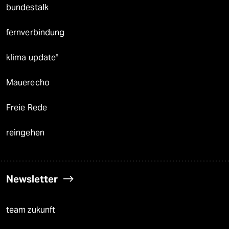
bundestalk
fernverbindung
klima update°
Mauerecho
Freie Rede
reingehen
Newsletter
team zukunft