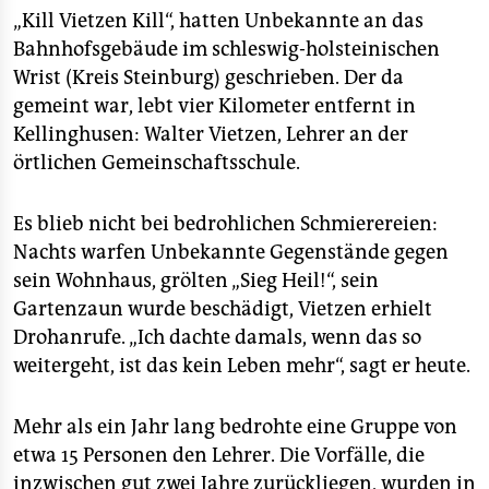
berlin
„Kill Vietzen Kill“, hatten Unbekannte an das
nord
Bahnhofsgebäude im schleswig-holsteinischen
Wrist (Kreis Steinburg) geschrieben. Der da
wahrheit
gemeint war, lebt vier Kilometer entfernt in
Kellinghusen: Walter Vietzen, Lehrer an der
verlag
örtlichen Gemeinschaftsschule.
verlag
Es blieb nicht bei bedrohlichen Schmierereien:
veranstaltungen
Nachts warfen Unbekannte Gegenstände gegen
shop
sein Wohnhaus, grölten „Sieg Heil!“, sein
Gartenzaun wurde beschädigt, Vietzen erhielt
fragen & hilfe
Drohanrufe. „Ich dachte damals, wenn das so
unterstützen
weitergeht, ist das kein Leben mehr“, sagt er heute.
abo
Mehr als ein Jahr lang bedrohte eine Gruppe von
genossenschaft
etwa 15 Personen den Lehrer. Die Vorfälle, die
inzwischen gut zwei Jahre zurückliegen, wurden in