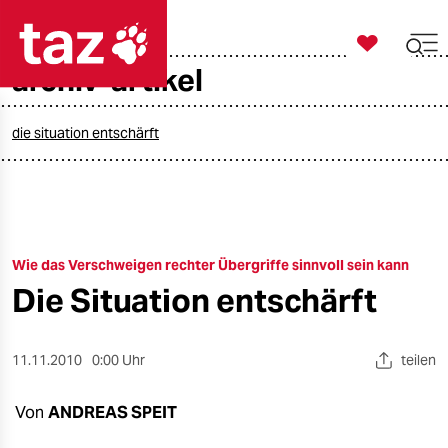

taz zahl ich
archiv-artikel

taz zahl ich
taz zahl ich
die situation entschärft
themen
politik
Wie das Verschweigen rechter Übergriffe sinnvoll sein kann
öko
Die Situation entschärft
gesellschaft
kultur
11.11.2010
0:00 Uhr
teilen
sport
Von
ANDREAS SPEIT