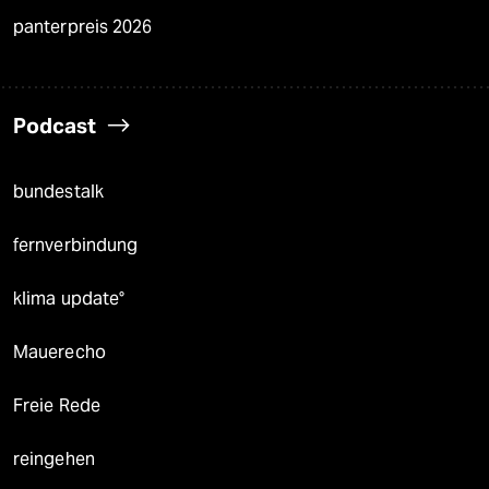
panterpreis 2026
Podcast
bundestalk
fernverbindung
klima update°
Mauerecho
Freie Rede
reingehen