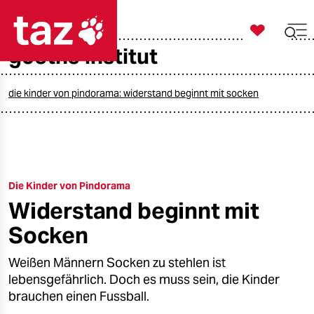

taz zahl ich
goethe institut

taz zahl ich
taz zahl ich
die kinder von pindorama: widerstand beginnt mit socken
themen
politik
Die Kinder von Pindorama
öko
Widerstand beginnt mit
gesellschaft
Socken
kultur
Weißen Männern Socken zu stehlen ist
lebensgefährlich. Doch es muss sein, die Kinder
sport
brauchen einen Fussball.