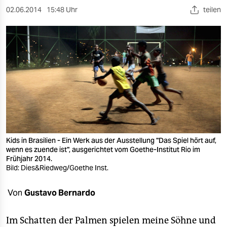
berlin
02.06.2014
15:48 Uhr
teilen
nord
wahrheit
verlag
verlag
veranstaltungen
shop
Kids in Brasilien - Ein Werk aus der Ausstellung "Das Spiel hört auf,
fragen & hilfe
wenn es zuende ist", ausgerichtet vom Goethe-Institut Rio im
Frühjahr 2014.
unterstützen
Bild: Dies&Riedweg/Goethe Inst.
abo
Von
Gustavo Bernardo
genossenschaft
Im Schatten der Palmen spielen meine Söhne und