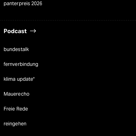
panterpreis 2026
Podcast
bundestalk
fernverbindung
klima update°
Mauerecho
Freie Rede
reingehen