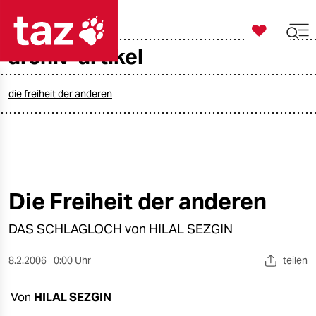

taz zahl ich
archiv-artikel

taz zahl ich
taz zahl ich
die freiheit der anderen
themen
politik
öko
Die Freiheit der anderen
gesellschaft
DAS SCHLAGLOCH von HILAL SEZGIN
kultur
8.2.2006
0:00 Uhr
teilen
sport
Von
HILAL SEZGIN