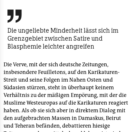
berlin

nord
wahrheit
Die ungeliebte Minderheit lässt sich im
Grenzgebiet zwischen Satire und
verlag
Blasphemie leichter angreifen
verlag
veranstaltungen
Die Verve, mit der sich deutsche Zeitungen,
insbesondere Feuilletons, auf den Karikaturen-
shop
Streit und seine Folgen im Nahen Osten und
fragen & hilfe
Südasien stürzen, steht in überhaupt keinem
Verhältnis zu der mäßigen Empörung, mit der die
unterstützen
Muslime Westeuropas auf die Karikaturen reagiert
abo
haben. Als ob sie sich aber in direktem Dialog mit
den aufgebrachten Massen in Damaskus, Beirut
genossenschaft
und Teheran befänden, debattieren hiesige