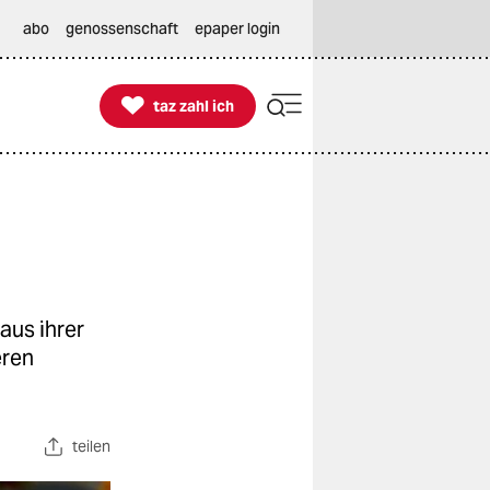
abo
genossenschaft
epaper login

taz zahl ich
taz zahl ich
aus ihrer
eren
teilen