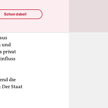
nsstarken
Schon dabei!
ten
 aus
n und
 privat
influss
end die
 Der Staat