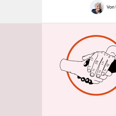
epaper login
Von
BERLIN
ta
Scholz (SPD
verantwortl
Armutsberic
den sozioö
dass die Z
Regierung w
Einschlägi
Instituts 
herausgefu