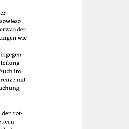
ner
 sowieso
überwanden
tungen wie
hingegen
rteilung
 Auch im
grenze mit
suchung,
 den rot-
euern