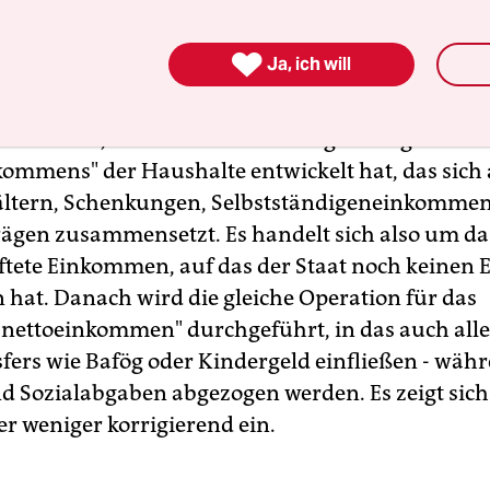
eiten zwischen Geringverdienern und Einkomme
ren kann.

Ja, ich will
en stellten eine Vorher-nachher-Analyse an: Sie
n zunächst, wie sich die Verteilung des sogenann
ommens" der Haushalte entwickelt hat, das sich
ältern, Schenkungen, Selbstständigeneinkomme
rägen zusammensetzt. Es handelt sich also um das
ftete Einkommen, auf das der Staat noch keinen E
at. Danach wird die gleiche Operation für das
nettoeinkommen" durchgeführt, in das auch alle
sfers wie Bafög oder Kindergeld einfließen - währ
d Sozialabgaben abgezogen werden. Es zeigt sich:
er weniger korrigierend ein.