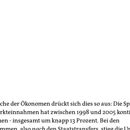
ache der Ökonomen drückt sich dies so aus: Die S
rkteinnahmen hat zwischen 1998 und 2005 konti
 - insgesamt um knapp 13 Prozent. Bei den
ommen, also
nach
den Staatstransfers, stieg die U