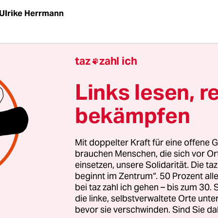
Ulrike Herrmann
taz
zahl ich

z
Die Armut steigt in Deutschland. Aber Arbeitsmi
) beeilte sich klarzustellen, dass dafür nicht die P
Links lesen, r
ich ist. "Der Sozialstaat wirkt", verkündet er in 
bekämpfen
ht. Doch diese optimistische Lesart deckt sich n
konomischen Daten. Im Gegenteil: Der Staat trägt
ahl der Armen zunimmt. Ausgerechnet die rot-gr
Mit doppelter Kraft für eine offene G
ar es, die den Sozialstaat ab 1998 ausgehöhlt ha
brauchen Menschen, die sich vor O
einsetzen, unsere Solidarität. Die ta
beginnt im Zentrum“. 50 Prozent a
g ist eine Untersuchung von Ökonomen des Deut
bei taz zahl ich gehen – bis zum 30
für Wirtschaftsforschung. Jan Goebel und Peter K
die linke, selbstverwaltete Orte unte
nden, dass die Sozial- und Steuerpolitik immer 
bevor sie verschwinden. Sind Sie da