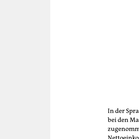
In der Spr
bei den Ma
zugenommen
Nettoeink