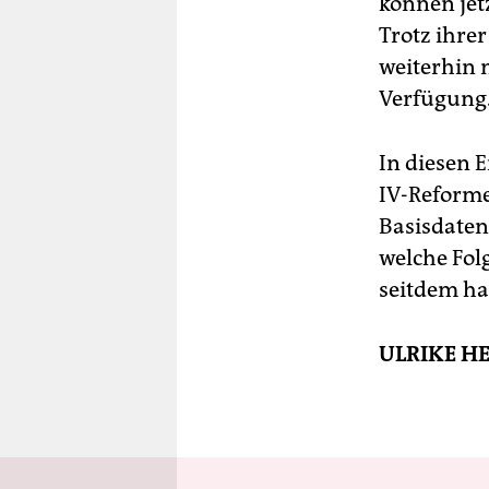
können jet
Trotz ihre
weiterhin 
Verfügung.
In diesen E
IV-Reforme
Basisdaten 
welche Fol
seitdem ha
ULRIKE 