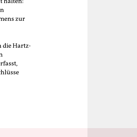
 halten:
en
mmens zur
h die Hartz-
n
rfasst,
chlüsse