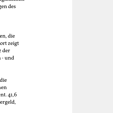
gen des
en, die
Dort zeigt
z der
 - und
die
hen
nt. 41,6
ergeld,