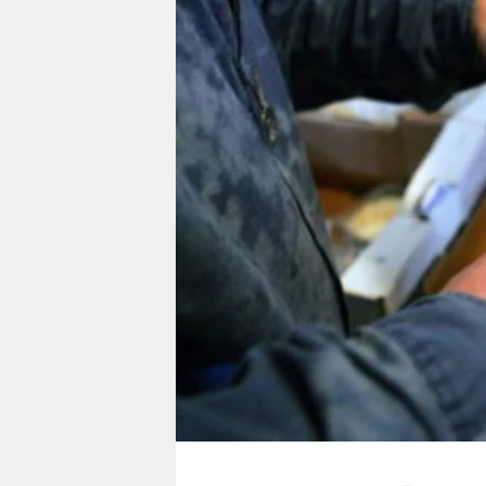
berlin
nord
wahrheit
verlag
verlag
veranstaltungen
shop
fragen & hilfe
unterstützen
abo
genossenschaft