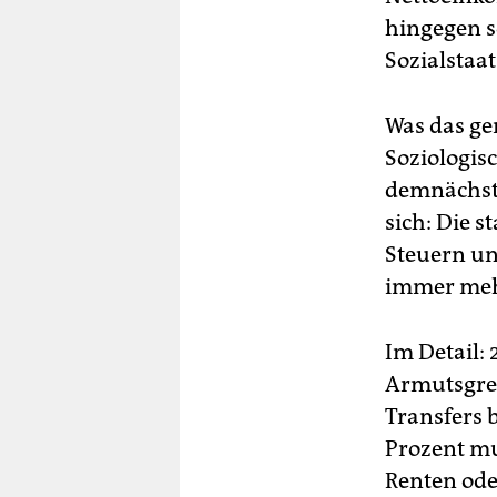
hingegen s
Sozialstaat
Was das gen
Soziologisc
demnächst 
sich: Die s
Steuern un
immer mehr
Im Detail:
Armutsgren
Transfers 
Prozent mu
Renten ode