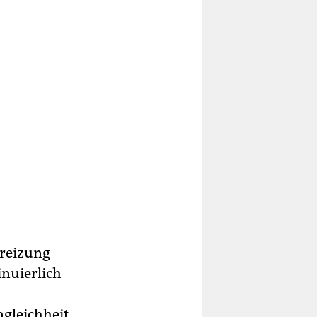
preizung
nuierlich
ngleichheit