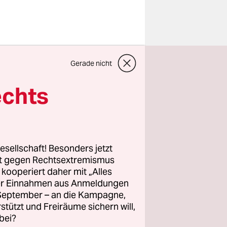
Gerade nicht
nister Olaf
olitik
echts
seinem
icht mit
 dazu bei,
üne
esellschaft! Besonders jetzt
t.
rt gegen Rechtsextremismus
z kooperiert daher mit „Alles
ller Einnahmen aus Anmeldungen
schen
. September – an die Kampagne,
rause haben
rstützt und Freiräume sichern will,
weniger die
bei?