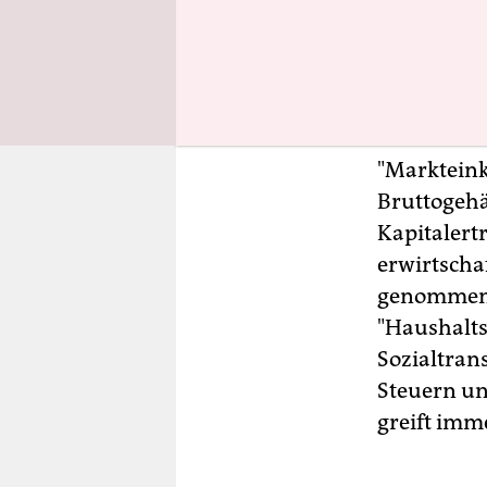
Ungleichh
kompensie
Die Ökonom
ermittelte
"Markteink
Bruttogeh
Kapitalert
erwirtscha
genommen h
"Haushalts
Sozialtran
Steuern un
greift imm