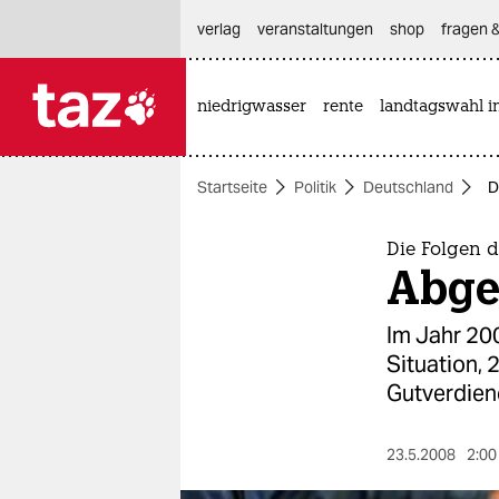
hautnavigation anspringen
hauptinhalt anspringen
footer anspringen
verlag
veranstaltungen
shop
fragen &
niedrigwasser
rente
landtagswahl i

taz zahl ich
taz zahl ich
Startseite
Politik
Deutschland
D
themen
politik
Die Folgen d
Abge
öko
Im Jahr 20
gesellschaft
Situation, 
Gutverdien
kultur
sport
23.5.2008
2:00