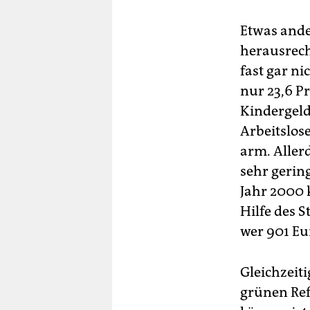
Etwas ande
herausrechn
fast gar n
nur 23,6 P
Kindergeld
Arbeitslos
arm. Aller
sehr gerin
Jahr 2000 
Hilfe des S
wer 901 Eu
Gleichzeiti
grünen Ref