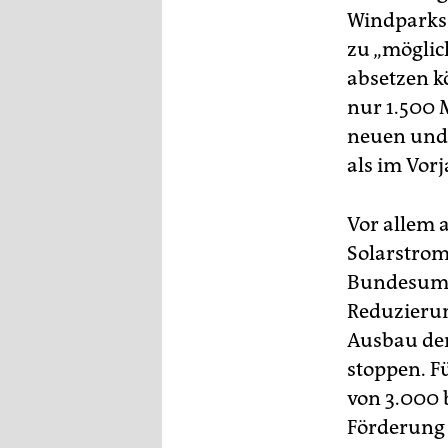
Windparks 
zu „möglic
absetzen k
nur 1.500 
neuen und
als im Vor
Vor allem 
Solarstrom
Bundesumwe
Reduzierun
Ausbau der
stoppen. F
von 3.000 
Förderung 