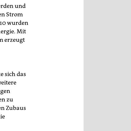
werden und
ren Strom
2010 wurden
ergie. Mit
m erzeugt
e sich das
eitere
igen
en zu
ten Zubaus
ie