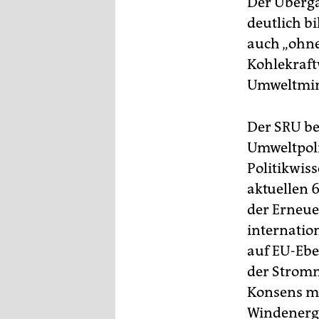
Der Überga
deutlich bi
auch „ohne
Kohlekraftw
Umweltmini
Der SRU be
Umweltpoli
Politikwiss
aktuellen 
der Erneue
internation
auf EU-Ebe
der Stromn
Konsens mi
Windenergi