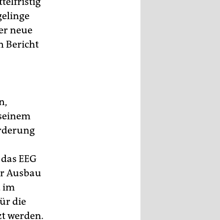
elfristig
gelinge
er neue
n Bericht
n,
 seinem
örderung
e das EEG
er Ausbau
d im
ür die
t werden.