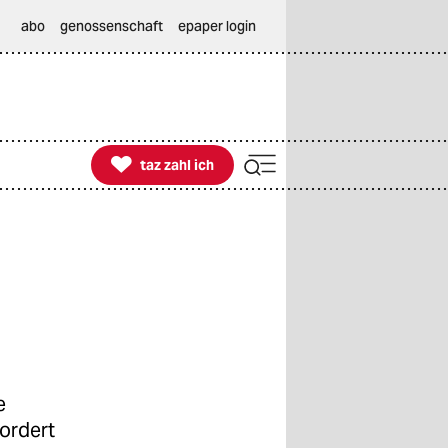
abo
genossenschaft
epaper login

taz zahl ich
taz zahl ich
e
fordert