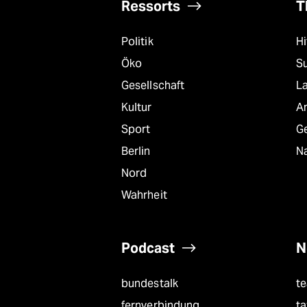
Ressorts
T
Politik
Hi
Öko
S
Gesellschaft
L
Kultur
A
Sport
G
Berlin
Na
Nord
Wahrheit
Podcast
N
bundestalk
t
fernverbindung
ta