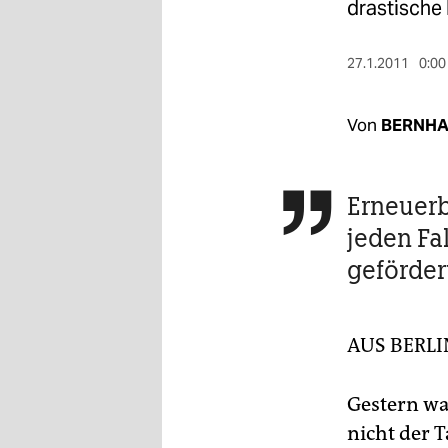
berlin
drastische
nord
27.1.2011
0:00
wahrheit
Von
BERNHA
verlag
verlag
Erneuerb

veranstaltungen
jeden Fa
shop
geförder
fragen & hilfe
unterstützen
AUS BERL
abo
Gestern wa
genossenschaft
nicht der 