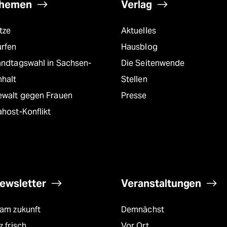
hemen
Verlag
tze
Aktuelles
urfen
Hausblog
andtagswahl in Sachsen-
Die Seitenwende
nhalt
Stellen
ewalt gegen Frauen
Presse
host-Konflikt
ewsletter
Veranstaltungen
eam zukunft
Demnächst
z frisch
Vor Ort