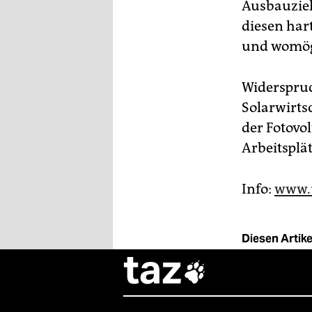
Ausbauziel
diesen har
und womögl
Widerspru
Solarwirts
der Fotov
Arbeitsplä
Info:
www.
Diesen Artikel
taz
