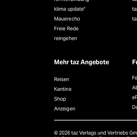
klima update°
ta
Mauerecho
ta
Freie Rede
reingehen
Mehr taz Angebote
F
F
Reisen
A
Kantine
e
Shop
D
Anzeigen
© 2026 taz Verlags und Vertriebs G