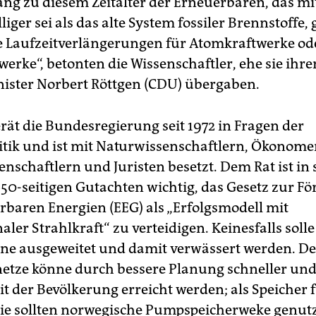
ng zu diesem Zeitalter der Erneuerbaren, das mitt
lliger sei als das alte System fossiler Brennstoffe, 
 Laufzeitverlängerungen für Atomkraftwerke od
erke“, betonten die Wissenschaftler, ehe sie ihre
ster Norbert Röttgen (CDU) übergaben.
rät die Bundesregierung seit 1972 in Fragen der
tik und ist mit Naturwissenschaftlern, Ökonome
enschaftlern und Juristen besetzt. Dem Rat ist in
650-seitigen Gutachten wichtig, das Gesetz zur F
rbaren Energien (EEG) als „Erfolgsmodell mit
aler Strahlkraft“ zu verteidigen. Keinesfalls soll
ne ausgeweitet und damit verwässert werden. D
etze könne durch bessere Planung schneller un
t der Bevölkerung erreicht werden; als Speicher f
e sollten norwegische Pumpspeicherweke genutz