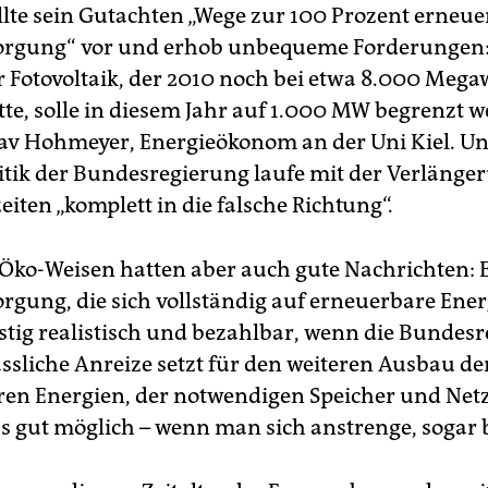
ellte sein Gutachten „Wege zur 100 Prozent erneu
orgung“ vor und erhob unbequeme Forderungen:
 Fotovoltaik, der 2010 noch bei etwa 8.000 Mega
tte, solle in diesem Jahr auf 1.000 MW begrenzt 
lav Hohmeyer, Energieökonom an der Uni Kiel. Un
itik der Bundesregierung laufe mit der Verlänge
iten „komplett in die falsche Richtung“.
 Öko-Weisen hatten aber auch gute Nachrichten: 
rgung, die sich vollständig auf erneuerbare Energ
ristig realistisch und bezahlbar, wenn die Bundes
ässliche Anreize setzt für den weiteren Ausbau de
en Energien, der notwendigen Speicher und Netze
as gut möglich – wenn man sich anstrenge, sogar 