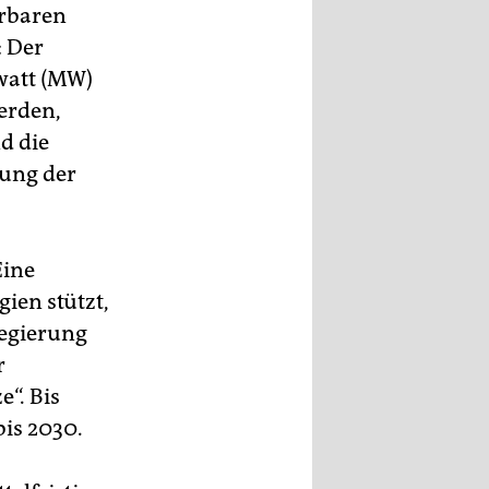
erbaren
 Der
watt (MW)
werden,
d die
rung der
Eine
ien stützt,
regierung
r
“. Bis
bis 2030.