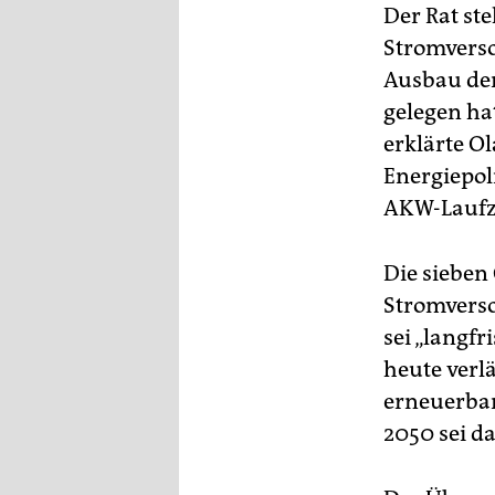
epaper login
Der Rat st
Stromvers
Ausbau der
gelegen ha
erklärte O
Energiepol
AKW-Laufze
Die sieben
Stromverso
sei „langf
heute verl
erneuerbar
2050 sei d