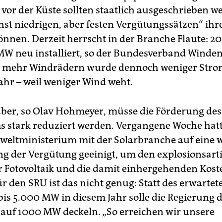
vor der Küste sollten staatlich ausgeschrieben 
hst niedrigen, aber festen Vergütungssätzen“ ih
önnen. Derzeit herrscht in der Branche Flaute: 
MW neu installiert, so der Bundesverband Winden
 mehr Windrädern wurde dennoch weniger Stro
jahr – weil weniger Wind weht.
aber, so Olav Hohmeyer, müsse die Förderung des
s stark reduziert werden. Vergangene Woche hatt
ltministerium mit der Solarbranche auf eine w
g der Vergütung geeinigt, um den explosionsart
 Fotovoltaik und die damit einhergehenden Kost
ür den SRU ist das nicht genug: Statt des erwarte
bis 5.000 MW in diesem Jahr solle die Regierung d
auf 1000 MW deckeln. „So erreichen wir unsere