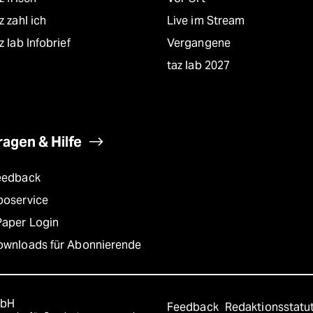
z zahl ich
Live im Stream
z lab Infobrief
Vergangene
taz lab 2027
ragen & Hilfe
eedback
boservice
Paper Login
ownloads für Abonnierende
mbH
Feedback
Redaktionsstatu