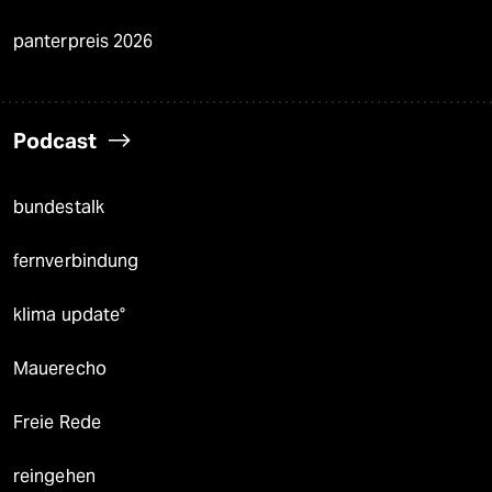
panterpreis 2026
Podcast
bundestalk
fernverbindung
klima update°
Mauerecho
Freie Rede
reingehen