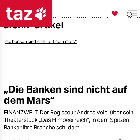

taz zahl ich
archiv-artikel

taz zahl ich
taz zahl ich
„die banken sind nicht auf dem mars“
themen
politik
öko
„Die Banken sind nicht auf
dem Mars“
gesellschaft
FINANZWELT Der Regisseur Andres Veiel über sein
kultur
Theaterstück „Das Himbeerreich“, in dem Spitzen-
sport
Banker ihre Branche schildern