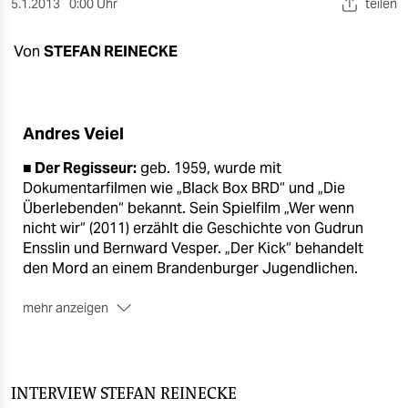
berlin
5.1.2013
0:00 Uhr
teilen
nord
Von
STEFAN REINECKE
wahrheit
verlag
Andres Veiel
verlag
■ Der Regisseur:
geb. 1959, wurde mit
Dokumentarfilmen wie „Black Box BRD“ und „Die
veranstaltungen
Überlebenden“ bekannt. Sein Spielfilm „Wer wenn
nicht wir“ (2011) erzählt die Geschichte von Gudrun
shop
Ensslin und Bernward Vesper. „Der Kick“ behandelt
fragen & hilfe
den Mord an einem Brandenburger Jugendlichen.
unterstützen
mehr anzeigen
■ Das Stück:
„Das Himbeerreich“ wird in der Regie
abo
von Andres Veiel am 11. Januar am Schauspiel
Stuttgart und am 16. am Deutschen Theater in Berlin
genossenschaft
aufgeführt.
INTERVIEW
STEFAN REINECKE